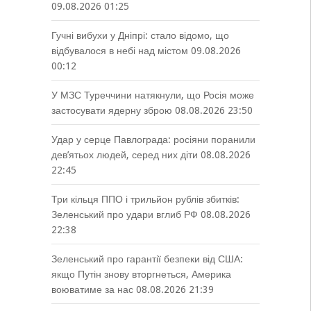
09.08.2026 01:25
Гучні вибухи у Дніпрі: стало відомо, що
відбувалося в небі над містом
09.08.2026
00:12
У МЗС Туреччини натякнули, що Росія може
застосувати ядерну зброю
08.08.2026 23:50
Удар у серце Павлограда: росіяни поранили
дев’ятьох людей, серед них діти
08.08.2026
22:45
Три кільця ППО і трильйон рублів збитків:
Зеленський про удари вглиб РФ
08.08.2026
22:38
Зеленський про гарантії безпеки від США:
якщо Путін знову вторгнеться, Америка
воюватиме за нас
08.08.2026 21:39