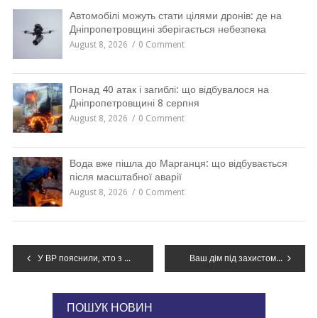
Автомобілі можуть стати цілями дронів: де на
Дніпропетровщині зберігається небезпека
August 8, 2026
0 Comment
Понад 40 атак і загиблі: що відбувалося на
Дніпропетровщині 8 серпня
August 8, 2026
0 Comment
Вода вже пішла до Марганця: що відбувається
після масштабної аварії
August 8, 2026
0 Comment
Навігація
У ВР пояснили, хто з чоловіків 60+ може приєднатися до ЗСУ в першу чергу
Ваш дім під захистом: обираємо рослини-обереги для міцного родинного вогнища
записів
ПОШУК НОВИН