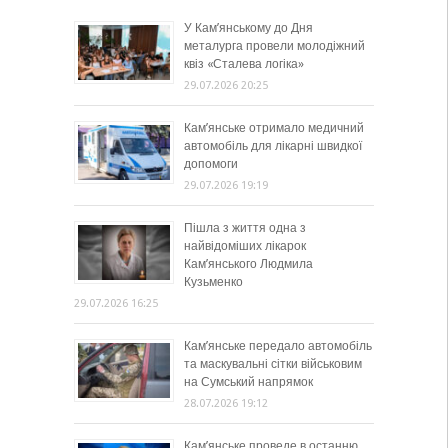
У Кам’янському до Дня
металурга провели молодіжний
квіз «Сталева логіка»
29.07.2026 20:25
Кам’янське отримало медичний
автомобіль для лікарні швидкої
допомоги
29.07.2026 19:19
Пішла з життя одна з
найвідоміших лікарок
Кам’янського Людмила
Кузьменко
29.07.2026 16:25
Кам’янське передало автомобіль
та маскувальні сітки військовим
на Сумський напрямок
28.07.2026 19:12
Кам’янське проведе в останню