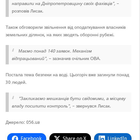
направили на Дніпропетровщину своїх фахівців",
–
розповів Лисак.
Також обговорили звільнення від оподаткування власників
земельних ділянок, на яких зводять оборонні рубежі.
Маємо понад 140 заявок. Механізм
відпрацьований",
– зазначив очільник ОВА.
Постала тема безпеки на воді. Цьогоріч вже загинули понад
30 людей.
"Закликаємо мешканців бути свідомими, а місцеву
владу посилити контроль",
– звернувся Лисак.
Джерело: 056.ua
Facebook
Share on X
LinkedIn