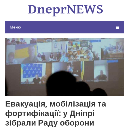
Skip
to
content
Меню
Евакуація, мобілізація та
фортифікації: у Дніпрі
зібрали Раду оборони