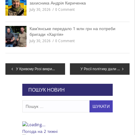
захисника Андрія Кириченка
July 30, 2026
0 Comment
Кам’янське передало 1 млн грн на потреби
бригади «Хартія»
July 30, 2026
0 Comment
Навігація
У Кривому Розі викрили схему з ремонтом шкільного майданчика: бюджету завдано збитків на пів мільйона гривень
У Росії політику дали 7 років колонії за пости про Бучу та війну
записів
ПОШУК НОВИН
Пошук:
Погода на 2 тижні