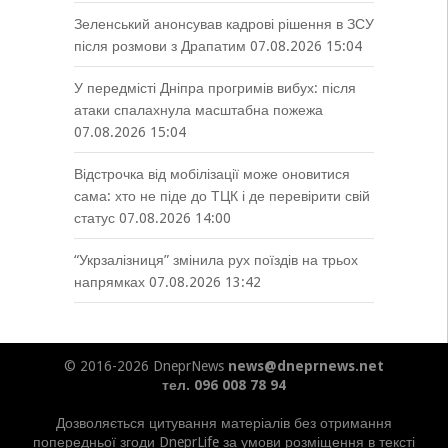
Зеленський анонсував кадрові рішення в ЗСУ
після розмови з Драпатим
07.08.2026 15:04
У передмісті Дніпра прогримів вибух: після
атаки спалахнула масштабна пожежа
07.08.2026 15:04
Відстрочка від мобілізації може оновитися
сама: хто не піде до ТЦК і де перевірити свій
статус
07.08.2026 14:00
“Укрзалізниця” змінила рух поїздів на трьох
напрямках
07.08.2026 13:42
© 2016-2026 DneprNews
news@dneprnews.net
тел. 096 008 78 94
Дозволяється цитування матеріалів без отримання
попередньої згоди DneprLife за умови розміщення в тексті