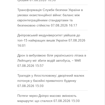
грошей
07.08.2026 16:30
Трансформація Служби безпеки України в
умовах екзистенційної війни: баланс між
євроінтеграційними стандартами та
безпековою стійкістю
07.08.2026 16:17
Дніпровський медуніверситет увійшов до
топ-15 найкращих вишів України
07.08.2026
16:01
Дрон із вибухівкою біля українського літака в
Лейпцигу міг збити водій автобуса, – Welt
07.08.2026 15:57
Трагедія у Апостоловому: дворічний малюк
потонув у басейні приватного будинку
07.08.2026 15:30
Потяги через Дніпро масово змінюють
маршрути: що сталося
07.08.2026 15:30