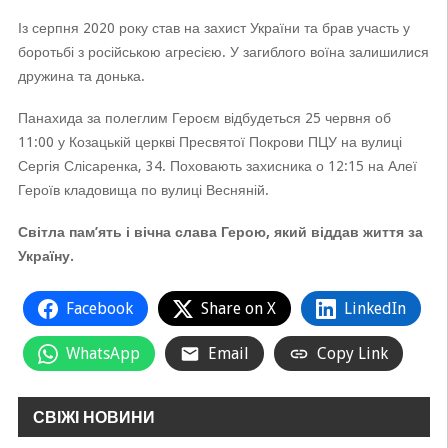
Із серпня 2020 року став на захист України та брав участь у
боротьбі з російською агресією. У загиблого воїна залишилися
дружина та донька.
Панахида за полеглим Героєм відбудеться 25 червня об
11:00 у Козацькій церкві Пресвятої Покрови ПЦУ на вулиці
Сергія Слісаренка, 34. Поховають захисника о 12:15 на Алеї
Героїв кладовища по вулиці Весняній.
Світла пам’ять і вічна слава Герою, який віддав життя за
Україну.
Facebook
Share on X
LinkedIn
WhatsApp
Email
Copy Link
СВІЖІ НОВИНИ