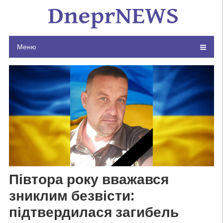
Skip
to
content
Меню
Півтора року вважався
зниклим безвісти:
підтвердилася загибель