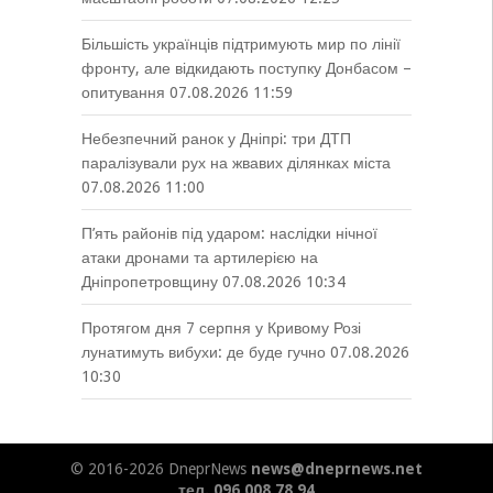
Більшість українців підтримують мир по лінії
фронту, але відкидають поступку Донбасом –
опитування
07.08.2026 11:59
Небезпечний ранок у Дніпрі: три ДТП
паралізували рух на жвавих ділянках міста
07.08.2026 11:00
П’ять районів під ударом: наслідки нічної
атаки дронами та артилерією на
Дніпропетровщину
07.08.2026 10:34
Протягом дня 7 серпня у Кривому Розі
лунатимуть вибухи: де буде гучно
07.08.2026
10:30
© 2016-2026 DneprNews
news@dneprnews.net
тел. 096 008 78 94