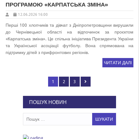
ПРОГРАМОЮ «КАРПАТСЬКА ЗМІНА»
12.06.2026 16:00
Перші 100 хлопчиків та дівчат з Дніпропетровщини вирушили
до Чернівецької області на відпочинок за проєктом
«Карпатська зміна». Це спільна ініціатива Президента України
та Української асоціації футболу. Вона спрямована на
підтримку дітей з прифронтових регіонів.
ЧИТАТИ ДАЛІ
Пагінація
Page
Page
Page
1
2
3
записів
ПОШУК НОВИН
Пошук: