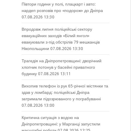
Півтори години у полі, плацкарт і авто:
нардеп розповів про «подорож» до Дніпра
07.08.2026 13:30
Впродовж липня поліцейські сектору
евакуаційних заходів «Білий янгол»
евакуювали з-під обстрілів 79 мешканців
Нікопольщини
07.08.2026 13:30
Трагедія на Дніпропетровщині: дворічний
хлопчик потонув у басейні приватного
будинку
07.08.2026 13:11
Вихопив телефон із рук 65-річної містянки та
здав у ломбард: поліцейські Дніпра
затримали підозрюваного у пограбуванні
07.08.2026 13:00
Критична ситуація з водою на
Дніпропетровщині: у Марганці запустили
масштабні роботи
07.08.2026 12:25