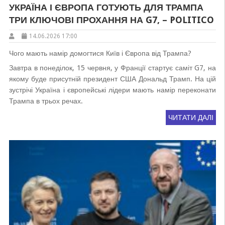
УКРАЇНА І ЄВРОПА ГОТУЮТЬ ДЛЯ ТРАМПА
ТРИ КЛЮЧОВІ ПРОХАННЯ НА G7, – POLITICO
14.06.2026 17:00
Чого мають намір домогтися Київ і Європа від Трампа?
Завтра в понеділок, 15 червня, у Франції стартує саміт G7, на
якому буде присутній президент США Дональд Трамп. На цій
зустрічі Україна і європейські лідери мають намір переконати
Трампа в трьох речах.
ЧИТАТИ ДАЛІ