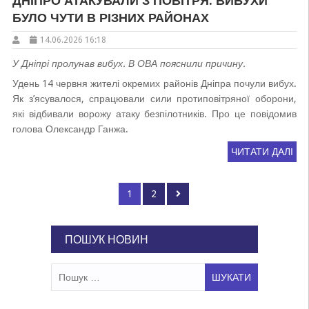
ДНІПРО АТАКУВАЛИ З ПОВІТРЯ: ВИБУХИ
БУЛО ЧУТИ В РІЗНИХ РАЙОНАХ
14.06.2026 16:18
У Дніпрі пролунав вибух. В ОВА пояснили причину.
Удень 14 червня жителі окремих районів Дніпра почули вибух.
Як з’ясувалося, спрацювали сили протиповітряної оборони,
які відбивали ворожу атаку безпілотників. Про це повідомив
голова Олександр Ганжа.
ЧИТАТИ ДАЛІ
Пагінація
Page
Page
1
2
записів
ПОШУК НОВИН
Пошук: