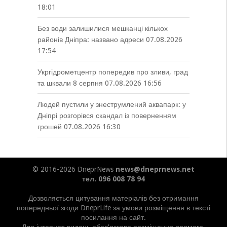
18:01
Без води залишилися мешканці кількох
районів Дніпра: названо адреси
07.08.2026
17:54
Укргідрометцентр попередив про зливи, град
та шквали 8 серпня
07.08.2026 16:56
Людей пустили у знеструмлений аквапарк: у
Дніпрі розгорівся скандал із поверненням
грошей
07.08.2026 16:30
© 2016-2026 DneprNews
news@dneprnews.net
тел. 096 008 78 94
Дозволяється цитування матеріалів без отримання
попередньої згоди DneprLife за умови розміщення в тексті
посилання на сайт.