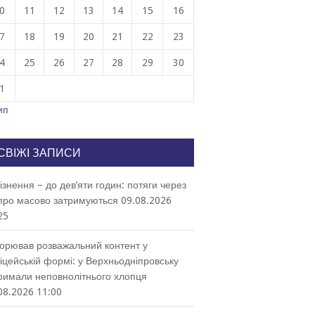
0
11
12
13
14
15
16
7
18
19
20
21
22
23
4
25
26
27
28
29
30
1
ип
СВІЖІ ЗАПИСИ
ізнення – до дев’яти годин: потяги через
про масово затримуються
09.08.2026
25
орював розважальний контент у
іцейській формі: у Верхньодніпровську
римали неповнолітнього хлопця
08.2026 11:00