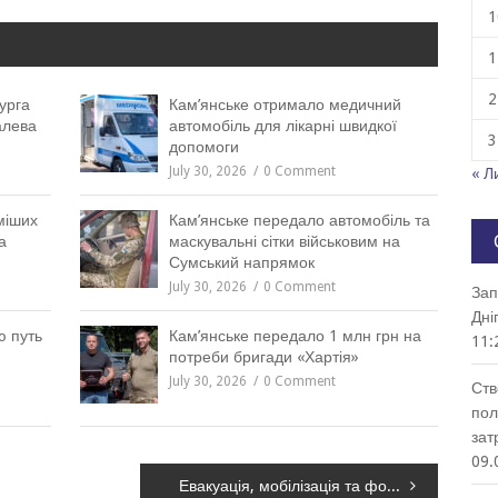
1
1
2
урга
Кам’янське отримало медичний
алева
автомобіль для лікарні швидкої
3
допомоги
July 30, 2026
0 Comment
« Л
міших
Кам’янське передало автомобіль та
а
маскувальні сітки військовим на
Сумський напрямок
July 30, 2026
0 Comment
Зап
Дні
ю путь
Кам’янське передало 1 млн грн на
11:
потреби бригади «Хартія»
July 30, 2026
0 Comment
Ств
пол
зат
09.
Евакуація, мобілізація та фортифікації: у Дніпрі зібрали Раду оборони області