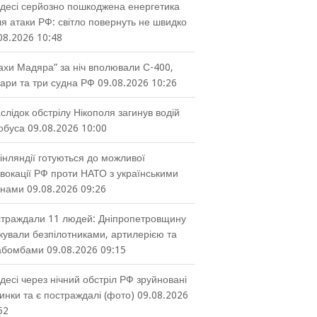
десі серйозно пошкоджена енергетика
ля атаки РФ: світло повернуть не швидко
08.2026 10:48
ахи Мадяра” за ніч вполювали С-400,
ари та три судна РФ
09.08.2026 10:26
слідок обстрілу Нікополя загинув водій
обуса
09.08.2026 10:00
інляндії готуються до можливої
вокації РФ проти НАТО з українськими
онами
09.08.2026 09:26
траждали 11 людей: Дніпропетровщину
кували безпілотниками, артилерією та
абомбами
09.08.2026 09:15
десі через нічний обстріл РФ зруйновані
инки та є постраждалі (фото)
09.08.2026
52