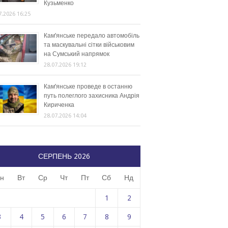
Кузьменко
7.2026 16:25
Кам’янське передало автомобіль
та маскувальні сітки військовим
на Сумський напрямок
28.07.2026 19:12
Кам’янське проведе в останню
путь полеглого захисника Андрія
Кириченка
28.07.2026 14:04
СЕРПЕНЬ 2026
н
Вт
Ср
Чт
Пт
Сб
Нд
1
2
3
4
5
6
7
8
9