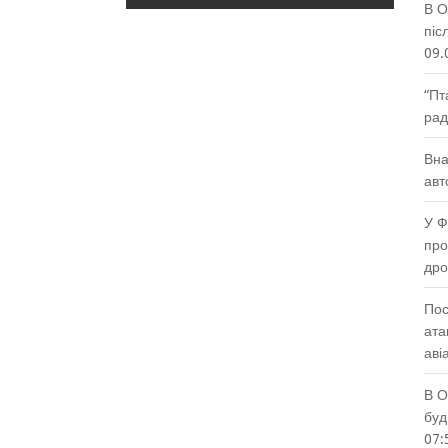
В О
піс
09.
“Пт
рад
Вна
авт
У Ф
про
др
Пос
ата
аві
В О
буд
07: