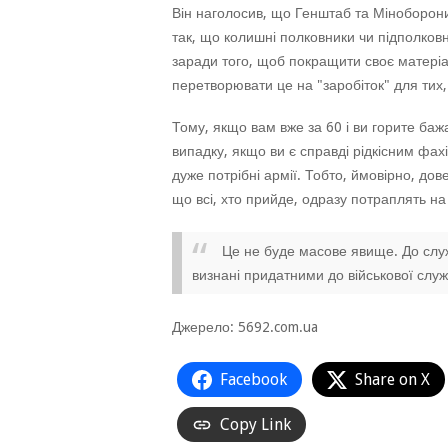
Він наголосив, що Генштаб та Міноборони
так, що колишні полковники чи підполковн
заради того, щоб покращити своє матері
перетворювати це на "заробіток" для тих, 
Тому, якщо вам вже за 60 і ви горите ба
випадку, якщо ви є справді рідкісним фахі
дуже потрібні армії. Тобто, ймовірно, дов
що всі, хто прийде, одразу потраплять на
Це не буде масове явище. До служ
визнані придатними до військової служ
Джерело: 5692.com.ua
Facebook
Share on X
Copy Link