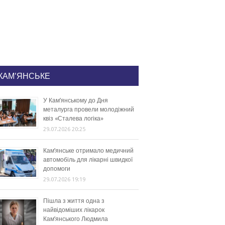
КАМ'ЯНСЬКЕ
У Кам’янському до Дня
металурга провели молодіжний
квіз «Сталева логіка»
29.07.2026 20:25
Кам’янське отримало медичний
автомобіль для лікарні швидкої
допомоги
29.07.2026 19:19
Пішла з життя одна з
найвідоміших лікарок
Кам’янського Людмила