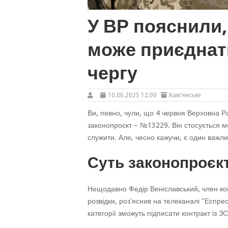
У ВР пояснили, 
може приєднат
чергу
10.06.2025 12:00
Кам'янське
Ви, певно, чули, що 4 червня Верховна Р
законопроєкт – №13229. Він стосується мо
служити. Але, чесно кажучи, є один важли
Суть законопроєк
Нещодавно Федір Веніславський, член ком
розвідки, роз'яснив на телеканалі "Еспресо
категорії зможуть підписати контракт із ЗС