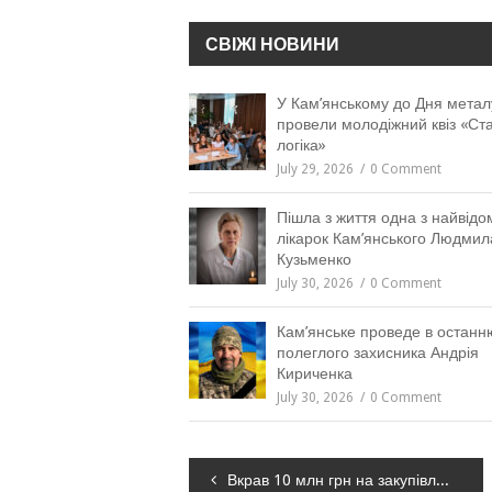
СВІЖІ НОВИНИ
У Кам’янському до Дня метал
провели молодіжний квіз «Ст
логіка»
July 29, 2026
0 Comment
Пішла з життя одна з найвідо
лікарок Кам’янського Людмил
Кузьменко
July 30, 2026
0 Comment
Кам’янське проведе в останн
полеглого захисника Андрія
Кириченка
July 30, 2026
0 Comment
Навігація
Вкрав 10 млн грн на закупівлі ліжок для військових: у Дніпрі викрили посадовця