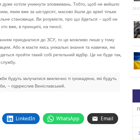
 дуже хотіли уникнути зловживань. Тобто, щоб не вийшло
29.0
ики, яким вже за шістдесят, масово йшли до армії тільки
альне становище. Ви розумієте, про що йдеться – щоб не
хто вже, в принципі, на пенсії.
жанням приєднатися до ЗСУ, то це можливо лише у тому
вцем. Або ж маєте якісь унікальні знання та навички, які
едеться пройти такий собі ретельний відбір. Це не буде так,
 службу.
би будуть залучатися виключно ті громадяни, які будуть
би, – підкреслив Веніславський.
П
LinkedIn
WhatsApp
Email