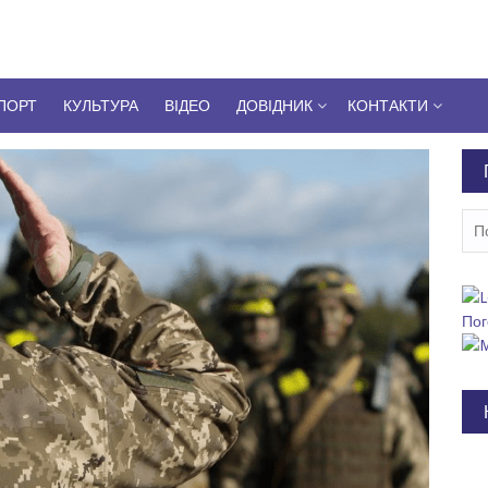
ПОРТ
КУЛЬТУРА
ВІДЕО
ДОВІДНИК
КОНТАКТИ
Пош
Пог