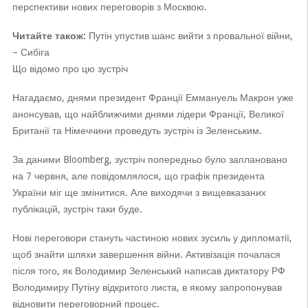
перспективи нових переговорів з Москвою.
Читайте також:
Путін упустив шанс вийти з провальної війни,
– Сибіга
Що відомо про цю зустріч
Нагадаємо, днями президент Франції Еммануель Макрон уже
анонсував, що найближчими днями лідери Франції, Великої
Британії та Німеччини проведуть зустріч із Зеленським.
За даними Bloomberg, зустріч попередньо було заплановано
на 7 червня, але повідомлялося, що графік президента
України міг ще змінитися. Але виходячи з вищевказаних
публікацій, зустріч таки буде.
Нові переговори стануть частиною нових зусиль у дипломатії,
щоб знайти шляхи завершення війни. Активізація почалася
після того, як Володимир Зеленський написав диктатору РФ
Володимиру Путіну відкритого листа, в якому запропонував
відновити переговорний процес.