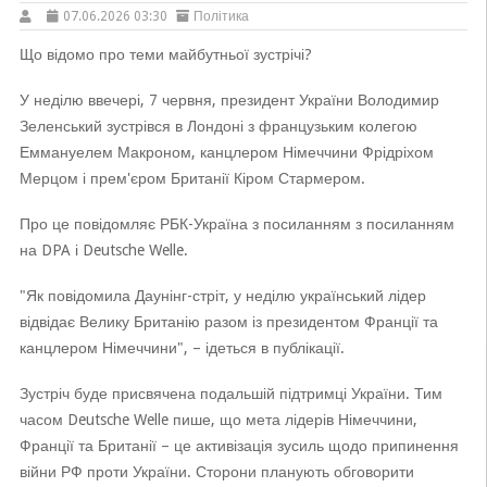
07.06.2026 03:30
Політика
Що відомо про теми майбутньої зустрічі?
У неділю ввечері, 7 червня, президент України Володимир
Зеленський зустрівся в Лондоні з французьким колегою
Еммануелем Макроном, канцлером Німеччини Фрідріхом
Мерцом і прем'єром Британії Кіром Стармером.
Про це повідомляє РБК-Україна з посиланням з посиланням
на DPA і Deutsche Welle.
"Як повідомила Даунінг-стріт, у неділю український лідер
відвідає Велику Британію разом із президентом Франції та
канцлером Німеччини", – ідеться в публікації.
Зустріч буде присвячена подальшій підтримці України. Тим
часом Deutsche Welle пише, що мета лідерів Німеччини,
Франції та Британії – це активізація зусиль щодо припинення
війни РФ проти України. Сторони планують обговорити