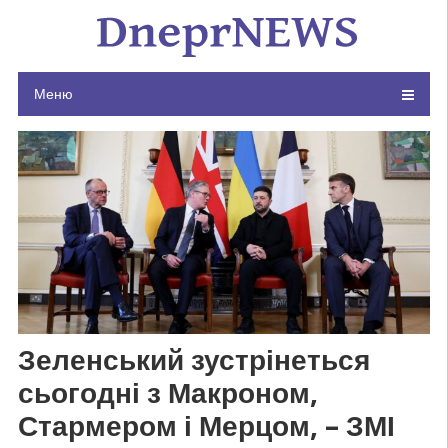
Skip
to
content
Меню
Зеленський зустрінеться
сьогодні з Макроном,
Стармером і Мерцом, – ЗМІ