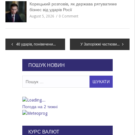
Корецький розповів, як держава рятуватиме
бізнес від ударів Росії
August 5, 2026
0 Comment
Навігація
40 ударів, понівечений цвинтар і 6 поранених: як минула доба на Дніпропетровщині
У Запоріжжі частковий блекаут після атаки РФ
записів
ПОШУК НОВИН
Пошук:
Погода на 2 тижні
КУРС ВАЛЮТ