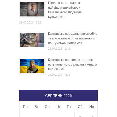
Пішла з життя одна з
найвідоміших лікарок
Кам’янського Людмила
Кузьменко
29.07.2026 16:25
Кам’янське передало автомобіль
та маскувальні сітки військовим
на Сумський напрямок
28.07.2026 19:12
Кам’янське проведе в останню
путь полеглого захисника Андрія
Кириченка
28.07.2026 14:04
СЕРПЕНЬ 2026
Пн
Вт
Ср
Чт
Пт
Сб
Нд