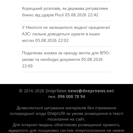
Корецький розповів, як держава рятуватиме
бізнес від ударів Росії
05.08.2026 22:42
У Нікополі не залишилося жодної працюючої
АЗС: пальне доводиться шукати в інших
містах
05.08.2026 22:02
Податкова знижка за оренду житла для ВПО:
умови та необхідні документи
05.08.2026
22:00
© 2016-2026 DneprNews
news@dneprnews.net
тел. 096 008 78 94
Дозволяється цитування матеріалів без отримання
попередньої згоди DneprLife за умови розміщення в тексті
посилання на сайт.
Для інтернет-видань обов'язково розміщення прямого,
відкритого для пошукових систем гіперпосилання не нижче