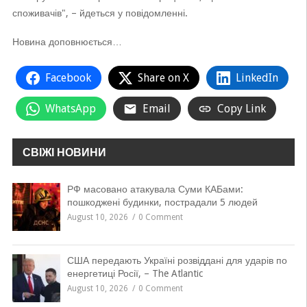
споживачів", – йдеться у повідомленні.
Новина доповнюється…
Facebook
Share on X
LinkedIn
WhatsApp
Email
Copy Link
СВІЖІ НОВИНИ
РФ масовано атакувала Суми КАБами:
пошкоджені будинки, пострадали 5 людей
August 10, 2026
0 Comment
США передають Україні розвіддані для ударів по
енергетиці Росії, – The Atlantic
August 10, 2026
0 Comment