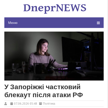
Skip
to
content
Меню
У Запоріжжі частковий
блекаут після атаки РФ
07.06.2026 05:48
Політика