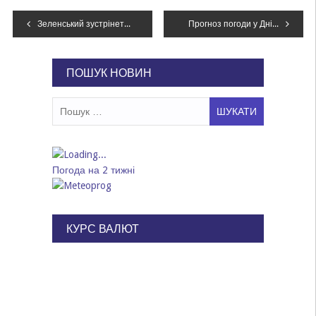
Навігація
Зеленський зустрінеться сьогодні з Макроном, Стармером і Мерцом, – ЗМІ
Прогноз погоди у Дніпрі на 7 червня: комфортні температури та мінлива хмарність
записів
ПОШУК НОВИН
Пошук:
Погода на 2 тижні
КУРС ВАЛЮТ