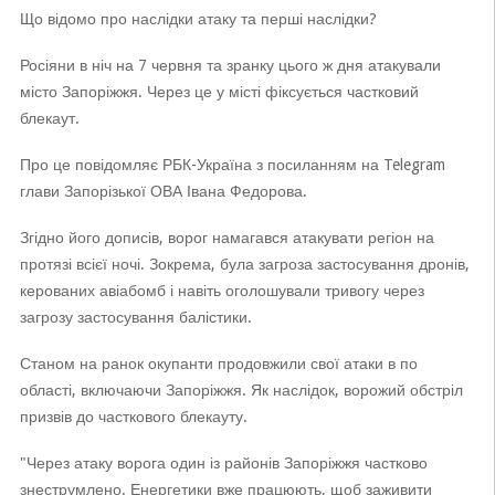
Що відомо про наслідки атаку та перші наслідки?
Росіяни в ніч на 7 червня та зранку цього ж дня атакували
місто Запоріжжя. Через це у місті фіксується частковий
блекаут.
Про це повідомляє РБК-Україна з посиланням на Telegram
глави Запорізької ОВА Івана Федорова.
Згідно його дописів, ворог намагався атакувати регіон на
протязі всієї ночі. Зокрема, була загроза застосування дронів,
керованих авіабомб і навіть оголошували тривогу через
загрозу застосування балістики.
Станом на ранок окупанти продовжили свої атаки в по
області, включаючи Запоріжжя. Як наслідок, ворожий обстріл
призвів до часткового блекауту.
"Через атаку ворога один із районів Запоріжжя частково
знеструмлено. Енергетики вже працюють, щоб заживити