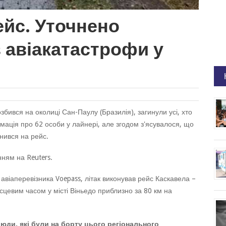
ейс. Уточнено
в авіакатастрофи у
збився на околиці Сан-Паулу (Бразилія), загинули усі, хто
мація про 62 особи у лайнері, але згодом з'ясувалося, що
знився на рейс.
ням на Reuters.
авіаперевізника Voepass, літак виконував рейс Каскавела –
ісцевим часом у місті Віньедо приблизно за 80 км на
люди, які були на борту цього регіонального