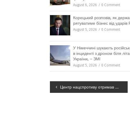
August 6, 2026
0 Comment
Корецький розповів, як держа
рятуватиме бізнес від ударів Р
August 5, 2026
0 Comment
У Німеччині шукають російськ
в інциденті з дроном біля літа
України, – ЗМІ
August 5, 2026
0 Comment
Навігація
Центр нацспротиву отримав технічну документацію російських засобів ППО
записів