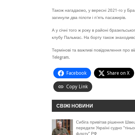
Також нагадаємо, у вересні 2021-го у Браз
загинули два пілоти і п'ять пасажирів.
А у січні того ж року в районі бразильськ
клубу Пальмас. На борту також знаходивс
Термінові та важливі повідомлення про ві
Telegram.
Facebook
Share on X
Copy Link
СВІЖІ НОВИНИ
Сибіга привітав рішення Швец
передати Україні судно “тіньо
флоту” РФ