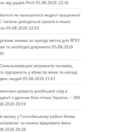
нес від ударів Росії
05.08.2026 22:42
ікополі не залишилося жодної працюючої
: пальне доводиться шукати в інших
тах
05.08.2026 22:02
аткова знижка за оренду житла для ВПО:
ви та необхідні документи
05.08.2026
00
Синельниківщині затримали чоловіка,
го підозрюють у вбивстві жінки та нападі
двох людей
05.08.2026 21:01
імеччині шукають російський слід в
иденті з дроном біля літака України, – ЗМІ
08.2026 20:39
ік аміаку у Голосіївському районі Києва
алізували: чи можна відкривати вікна
08.2026 20:26