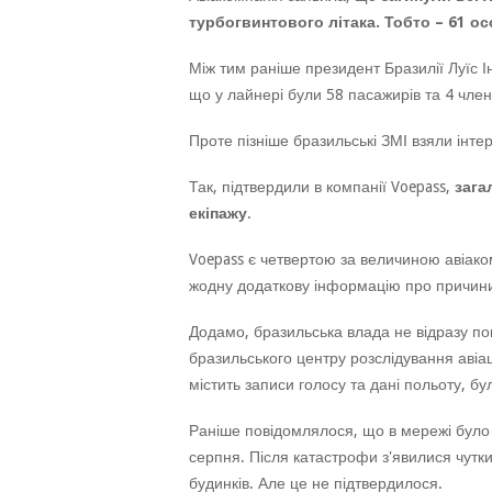
турбогвинтового літака. Тобто – 61 о
Між тим раніше президент Бразилії Луїс І
що у лайнері були 58 пасажирів та 4 член
Проте пізніше бразильські ЗМІ взяли інтер
Так, підтвердили в компанії Voepass,
зага
екіпажу
.
Voepass є четвертою за величиною авіако
жодну додаткову інформацію про причини 
Додамо, бразильська влада не відразу по
бразильського центру розслідування авіац
містить записи голосу та дані польоту, бу
Раніше повідомлялося, що в мережі було 
серпня. Після катастрофи з'явилися чутки 
будинків. Але це не підтвердилося.