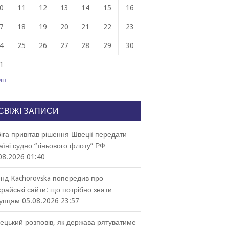
0
11
12
13
14
15
16
7
18
19
20
21
22
23
4
25
26
27
28
29
30
1
ип
СВІЖІ ЗАПИСИ
іга привітав рішення Швеції передати
аїні судно “тіньового флоту” РФ
08.2026 01:40
нд Kachorovska попередив про
райські сайти: що потрібно знати
упцям
05.08.2026 23:57
ецький розповів, як держава рятуватиме