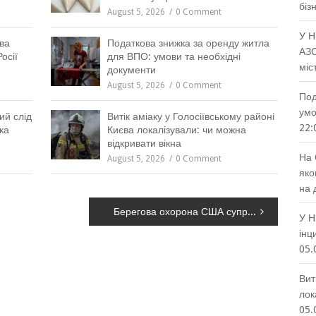
біз
August 5, 2026
0 Comment
У Н
ва
Податкова знижка за оренду житла
АЗС
осії
для ВПО: умови та необхідні
міс
документи
August 5, 2026
0 Comment
Под
умо
ий слід
Витік аміаку у Голосіївському районі
22:
ка
Києва локалізували: чи можна
відкривати вікна
На 
August 5, 2026
0 Comment
яко
на 
Берегова охорона США супроводжувала російський корабель біля узбережжя Аляски
У Н
інц
05.
Вит
лок
05.