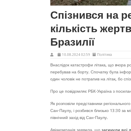
Спізнився на р
кількість жерт
Бразилії
10.08.2024 02:59
Політика
Внаслідок катастрофи літака, що вчора ро
перебував на борту. Спочатку була інфор
один чоловік не потрапив на літак, бо спі
Про це повідомляє РБК-Україна з посилан
Як розповіли представники регіонального 
Сан-Паулу, і розбився близько 13:30 за м
північний захід від Сан-Паулу.
Авіакомпанія заявила, що
загинули всі 