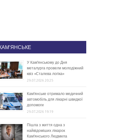
КАМ'ЯНСЬКЕ
У Кам’янському до Дня
металурга провели молодіжний
квіз «Сталева логіка»
29.07.2026 20:25
Кам’янське отримало медичний
автомобіль для лікарні швидкої
допомоги
29.07.2026 19:19
Пішла з життя одна з
найвідоміших лікарок
Кам’янського Людмила