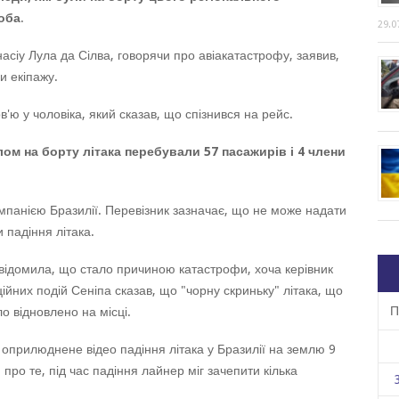
соба
.
29.0
насіу Лула да Сілва, говорячи про авіакатастрофу, заявив,
и екіпажу.
в'ю у чоловіка, який сказав, що спізнився на рейс.
лом на борту літака перебували 57 пасажирів і 4 члени
мпанією Бразилії. Перевізник зазначає, що не може надати
падіння літака.
відомила, що стало причиною катастрофи, хоча керівник
ійних подій Сеніпа сказав, що "чорну скриньку" літака, що
П
ло відновлено на місці.
оприлюднене відео падіння літака у Бразилії на землю 9
про те, під час падіння лайнер міг зачепити кілька