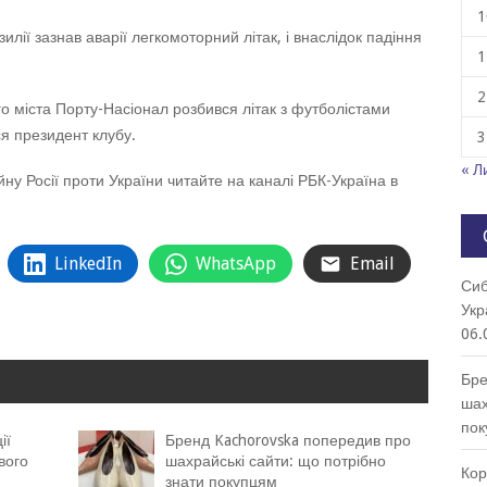
1
илії зазнав аварії легкомоторний літак, і внаслідок падіння
1
2
ого міста Порту-Насіонал розбився літак з футболістами
я президент клубу.
3
« Л
йну Росії проти України читайте на каналі РБК-Україна в
LinkedIn
WhatsApp
Email
Сиб
Укр
06.
Бре
шах
пок
ії
Бренд Kachorovska попередив про
вого
шахрайські сайти: що потрібно
Кор
знати покупцям