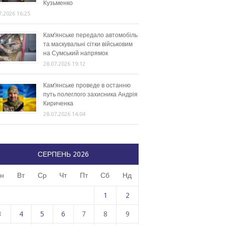
Кузьменко
7.2026 16:25
Кам’янське передало автомобіль
та маскувальні сітки військовим
на Сумський напрямок
28.07.2026 19:12
Кам’янське проведе в останню
путь полеглого захисника Андрія
Кириченка
28.07.2026 14:04
СЕРПЕНЬ 2026
н
Вт
Ср
Чт
Пт
Сб
Нд
1
2
3
4
5
6
7
8
9