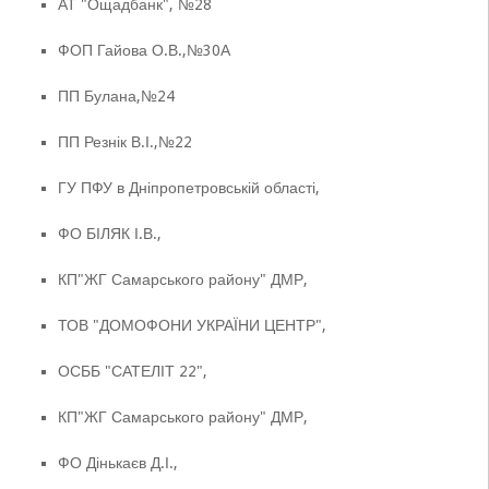
АТ "Ощадбанк", №28
ФОП Гайова О.В.,№30А
ПП Булана,№24
ПП Резнік В.І.,№22
ГУ ПФУ в Дніпропетровській області,
ФО БІЛЯК І.В.,
КП"ЖГ Самарського району" ДМР,
ТОВ "ДОМОФОНИ УКРАЇНИ ЦЕНТР",
ОСББ "САТЕЛІТ 22",
КП"ЖГ Самарського району" ДМР,
ФО Дінькаєв Д.І.,