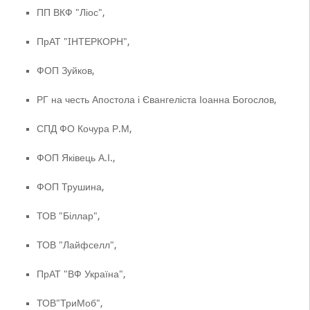
ПП ВКФ "Ліос",
ПрАТ "IНТЕРКОРН",
ФОП Зуйков,
РГ на честь Апостола і Євангеліста Іоанна Богослов,
СПД ФО Кочура Р.М,
ФОП Яківець А.І.,
ФОП Трушина,
ТОВ "Біллар",
ТОВ "Лайфселл",
ПрАТ "ВФ Україна",
ТОВ"ТриМоб",