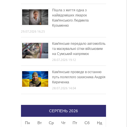
Пішла з життя одна з
найвідоміших лікарок
Кам’янського Людмила
Кузьменко
29.07.2026 16:25
Кам’янське передало автомобіль
та маскувальні сітки військовим
на Сумський напрямок
28.07.2026 19:12
Кам’янське проведе в останню
путь полеглого захисника Андрія
Кириченка
28.07.2026 14:04
СЕРПЕНЬ 2026
Пн
Вт
Ср
Чт
Пт
Сб
Нд