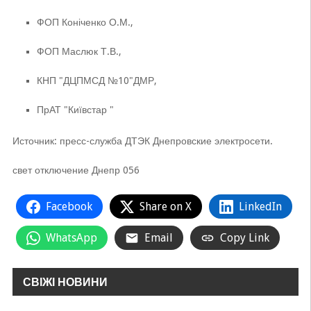
ФОП Коніченко О.М.,
ФОП Маслюк Т.В.,
КНП "ДЦПМСД №10"ДМР,
ПрАТ "Київстар "
Источник: пресс-служба ДТЭК Днепровские электросети.
свет отключение Днепр 056
Facebook
Share on X
LinkedIn
WhatsApp
Email
Copy Link
СВІЖІ НОВИНИ