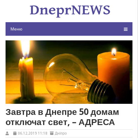
Skip
to
content
Меню
Завтра в Днепре 50 домам
отключат свет, – АДРЕСА
06.12.2019 11:18
Дніпро