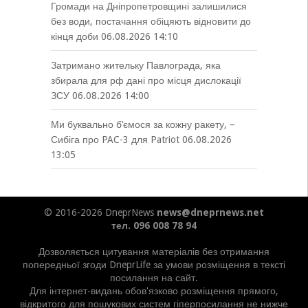
Громади на Дніпропетровщині залишилися
без води, постачання обіцяють відновити до
кінця доби
06.08.2026 14:10
Затримано жительку Павлограда, яка
збирала для рф дані про місця дислокації
ЗСУ
06.08.2026 14:00
Ми буквально б’ємося за кожну ракету, –
Сибіга про PAC-3 для Patriot
06.08.2026
13:05
© 2016-2026 DneprNews
news@dneprnews.net
тел. 096 008 78 94
Дозволяється цитування матеріалів без отримання
попередньої згоди DneprLife за умови розміщення в тексті
посилання на сайт.
Для інтернет-видань обов'язково розміщення прямого,
відкритого для пошукових систем гіперпосилання не нижче