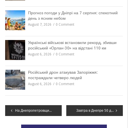
Прогноз погоди у Дніпрі на 7 серпня: спекотний
день з ясним небом
August 7, 2026
0 Comment
Українські військові встановили рекорд, збивши
російський «Орлан-30» на відстані 110 км
August 6, 2026
0 Comment
Російський дрон атакував Запоріжжя:
постраждали четверо людей
August 6, 2026
0 Comment
Навігація
На Днепропетровщине полицейскому предлагали ежемесячные взятки за “закрытие глаз” на преступления, – ФОТО
Завтра в Днепре 50 домам отключат свет, – АДРЕСА
записів