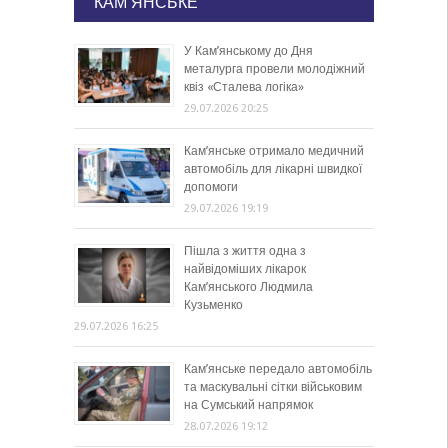
КАМ'ЯНСЬКЕ
У Кам’янському до Дня
металурга провели молодіжний
квіз «Сталева логіка»
29.07.2026 20:25
Кам’янське отримало медичний
автомобіль для лікарні швидкої
допомоги
29.07.2026 19:19
Пішла з життя одна з
найвідоміших лікарок
Кам’янського Людмила
Кузьменко
29.07.2026 16:25
Кам’янське передало автомобіль
та маскувальні сітки військовим
на Сумський напрямок
28.07.2026 19:12