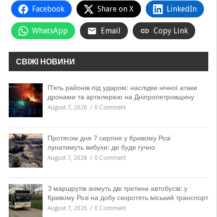
Facebook
Share on X
LinkedIn
WhatsApp
Email
Copy Link
СВІЖІ НОВИНИ
П’ять районів під ударом: наслідки нічної атаки
дронами та артилерією на Дніпропетровщину
August 7, 2026
0 Comment
Протягом дня 7 серпня у Кривому Розі
лунатимуть вибухи: де буде гучно
August 7, 2026
0 Comment
З маршрутів знімуть дві третини автобусів: у
Кривому Розі на добу скоротять міський транспорт
August 7, 2026
0 Comment