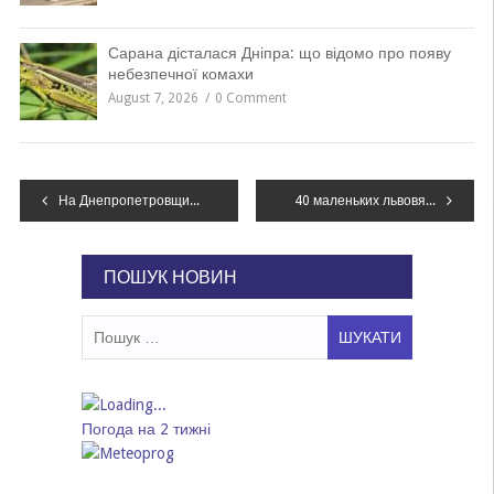
Сарана дісталася Дніпра: що відомо про появу
небезпечної комахи
August 7, 2026
0 Comment
Навігація
На Днепропетровщине задержали банду нелегальных дровосеков
40 маленьких львовян уже третий день исследуют Днепр
записів
ПОШУК НОВИН
Пошук:
Погода на 2 тижні