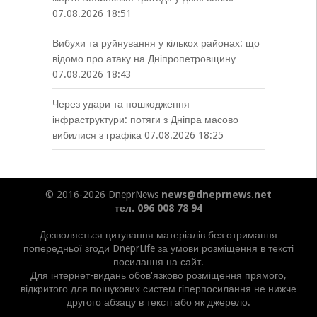
07.08.2026 18:51
Вибухи та руйнування у кількох районах: що
відомо про атаку на Дніпропетровщину
07.08.2026 18:43
Через удари та пошкодження
інфраструктури: потяги з Дніпра масово
вибилися з графіка
07.08.2026 18:25
© 2016-2026 DneprNews
news@dneprnews.net
тел. 096 008 78 94
Дозволяється цитування матеріалів без отримання
попередньої згоди DneprLife за умови розміщення в тексті
посилання на сайт.
Для інтернет-видань обов'язково розміщення прямого,
відкритого для пошукових систем гіперпосилання не нижче
другого абзацу в тексті або як джерело.