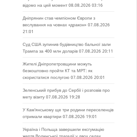
відомо на цей момент
08.08.2026 03:16
Дніпрянин став чемпіоном Європи з
веслування на човнах «дракон»
07.08.2026
21:01
Суд США зупинив будівництво бальної зали
Трампа за 400 млн доларів
07.08.2026 20:11
Жителі Дніпропетровщини можуть
безкоштовно пройти КТ та МРТ: як
скористатися послугою
07.08.2026 20:01
Зеленський прибув до Сербії і розповів про
мету візиту
07.08.2026 19:28
У Кам’янському ще три родини переселенців
отримали квартири
07.08.2026 19:01
Україна і Польща завершили ексгумацію
жертв Волинської трагедії у двох селах