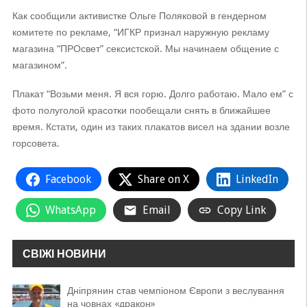
Как сообщили активистке Ольге Поляковой в гендерном
комитете по рекламе, “ИГКР признал наружную рекламу
магазина “ПРОсвет” сексистской. Мы начинаем общение с
магазином”.
Плакат “Возьми меня. Я вся горю. Долго работаю. Мало ем” с
фото полуголой красотки пообещали снять в ближайшее
время. Кстати, один из таких плакатов висел на здании возле
горсовета.
Facebook
Share on X
LinkedIn
WhatsApp
Email
Copy Link
СВІЖІ НОВИНИ
Дніпрянин став чемпіоном Європи з веслування
на човнах «дракон»