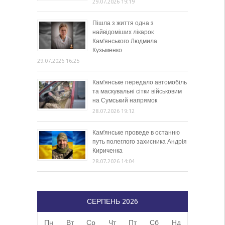
29.07.2026 19:19
Пішла з життя одна з
найвідоміших лікарок
Кам’янського Людмила
Кузьменко
29.07.2026 16:25
Кам’янське передало автомобіль
та маскувальні сітки військовим
на Сумський напрямок
28.07.2026 19:12
Кам’янське проведе в останню
путь полеглого захисника Андрія
Кириченка
28.07.2026 14:04
СЕРПЕНЬ 2026
Пн
Вт
Ср
Чт
Пт
Сб
Нд