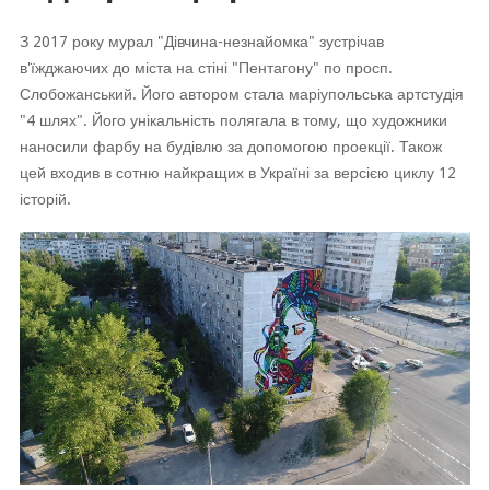
З 2017 року мурал "Дівчина-незнайомка" зустрічав
в'їжджаючих до міста на стіні "Пентагону" по просп.
Слобожанський. Його автором стала маріупольська артстудія
"4 шлях". Його унікальність полягала в тому, що художники
наносили фарбу на будівлю за допомогою проекції. Також
цей входив в сотню найкращих в Україні за версією циклу 12
історій.