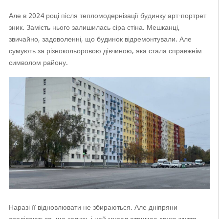
Але в 2024 році після тепломодернізації будинку арт-портрет
зник. Замість нього залишилась сіра стіна. Мешканці,
звичайно, задоволенні, що будинок відремонтували. Але
сумують за різнокольоровою дівчиною, яка стала справжнім
символом району.
Наразі її відновлювати не збираються. Але дніпряни
сподіваються, що колись і цей мурал отримає друге життя.