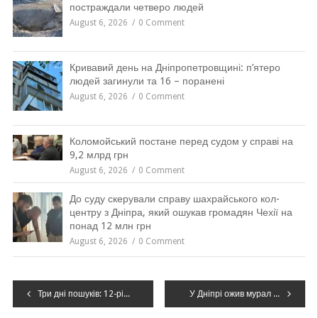
постраждали четверо людей
August 6, 2026
0 Comment
Кривавий день на Дніпропетровщині: п’ятеро
людей загинули та 16 – поранені
August 6, 2026
0 Comment
Коломойський постане перед судом у справі на
9,2 млрд грн
August 6, 2026
0 Comment
До суду скерували справу шахрайського кол-
центру з Дніпра, який ошукав громадян Чехії на
понад 12 млн грн
August 6, 2026
0 Comment
Навігація
Три дні пошуків: 12-річного хлопчика знайшли у посадці на Дніпропетровщині
У Дніпрі ожив мурал Гапчинської, а маріупольська “дівчина” досі замазана