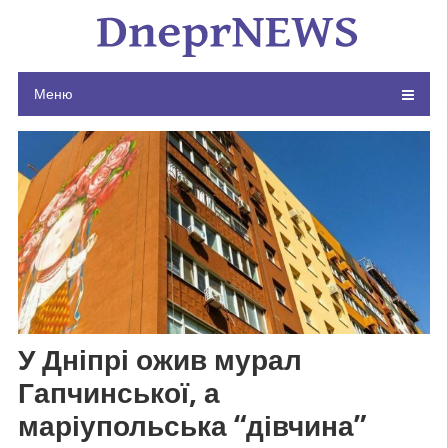
Skip
to
content
Меню
У Дніпрі ожив мурал
Гапчинської, а
маріупольська “дівчина”