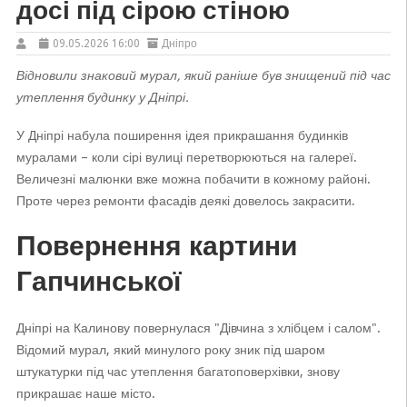
досі під сірою стіною
09.05.2026 16:00
Дніпро
Відновили знаковий мурал, який раніше був знищений під час
утеплення будинку у Дніпрі.
У Дніпрі набула поширення ідея прикрашання будинків
муралами – коли сірі вулиці перетворюються на галереї.
Величезні малюнки вже можна побачити в кожному районі.
Проте через ремонти фасадів деякі довелось закрасити.
Повернення картини
Гапчинської
Дніпрі на Калинову повернулася "Дівчина з хлібцем і салом".
Відомий мурал, який минулого року зник під шаром
штукатурки під час утеплення багатоповерхівки, знову
прикрашає наше місто.