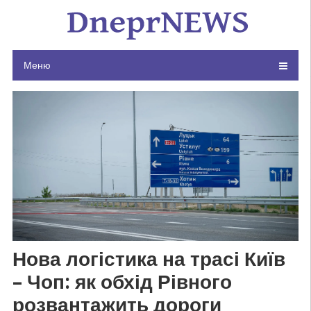
Skip
to
content
Меню
Нова логістика на трасі Київ
– Чоп: як обхід Рівного
розвантажить дороги