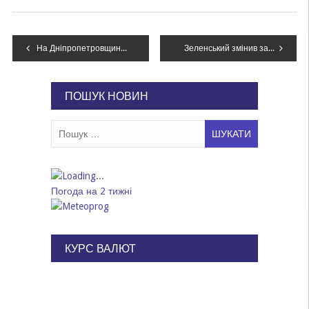
Навігація
На Дніпропетровщині викрито сестер-близнючок, які допомагали військовозобовʼязаним оформлювати інвалідність за 4000$
Зеленський змінив заступника командувача Нацгвардії
записів
ПОШУК НОВИН
Пошук:
Погода на 2 тижні
КУРС ВАЛЮТ