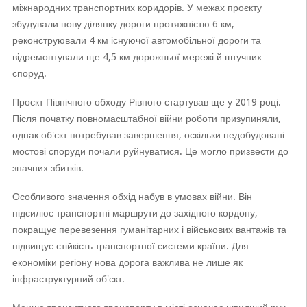
міжнародних транспортних коридорів. У межах проєкту
збудували нову ділянку дороги протяжністю 6 км,
реконструювали 4 км існуючої автомобільної дороги та
відремонтували ще 4,5 км дорожньої мережі й штучних
споруд.
Проєкт Північного обходу Рівного стартував ще у 2019 році.
Після початку повномасштабної війни роботи призупиняли,
однак об'єкт потребував завершення, оскільки недобудовані
мостові споруди почали руйнуватися. Це могло призвести до
значних збитків.
Особливого значення обхід набув в умовах війни. Він
підсилює транспортні маршрути до західного кордону,
покращує перевезення гуманітарних і військових вантажів та
підвищує стійкість транспортної системи країни. Для
економіки регіону нова дорога важлива не лише як
інфраструктурний об'єкт.