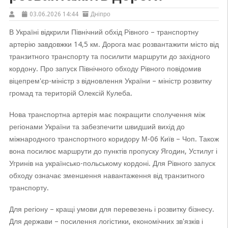
03.06.2026 14:44
Дніпро
В Україні відкрили Північний обхід Рівного – транспортну
артерію завдовжки 14,5 км. Дорога має розвантажити місто від
транзитного транспорту та посилити маршрути до західного
кордону. Про запуск Північного обходу Рівного повідомив
віцепрем'єр-міністр з відновлення України – міністр розвитку
громад та територій Олексій Кулеба.
Нова транспортна артерія має покращити сполучення між
регіонами України та забезпечити швидший вихід до
міжнародного транспортного коридору М-06 Київ – Чоп. Також
вона посилює маршрути до пунктів пропуску Ягодин, Устилуг і
Угринів на українсько-польському кордоні. Для Рівного запуск
обходу означає зменшення навантаження від транзитного
транспорту.
Для регіону – кращі умови для перевезень і розвитку бізнесу.
Для держави – посилення логістики, економічних зв'язків і