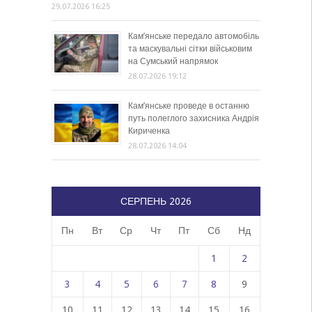
29.07.2026 16:25
Кам’янське передало автомобіль
та маскувальні сітки військовим
на Сумський напрямок
28.07.2026 19:12
Кам’янське проведе в останню
путь полеглого захисника Андрія
Кириченка
28.07.2026 14:04
СЕРПЕНЬ 2026
Пн
Вт
Ср
Чт
Пт
Сб
Нд
1
2
3
4
5
6
7
8
9
10
11
12
13
14
15
16