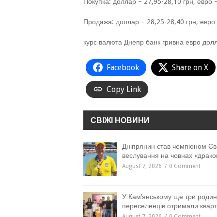
Покупка: доллар – 27,95-28,10 грн, евро –
Продажа: доллар – 28,25-28,40 грн, евро –
курс валюта Днепр банк гривна евро дол
Facebook
Share on X
Copy Link
СВІЖІ НОВИНИ
Дніпрянин став чемпіоном Єв
веслування на човнах «драко
August 7, 2026
0 Comment
У Кам’янському ще три роди
переселенців отримали квар
August 7, 2026
0 Comment