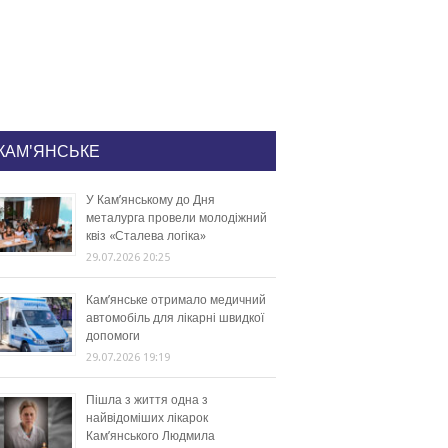
КАМ'ЯНСЬКЕ
У Кам’янському до Дня
металурга провели молодіжний
квіз «Сталева логіка»
29.07.2026 20:25
Кам’янське отримало медичний
автомобіль для лікарні швидкої
допомоги
29.07.2026 19:19
Пішла з життя одна з
найвідоміших лікарок
Кам’янського Людмила