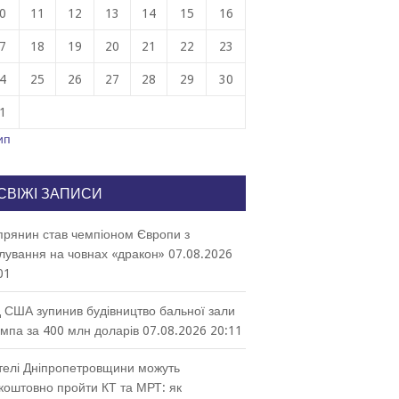
0
11
12
13
14
15
16
7
18
19
20
21
22
23
4
25
26
27
28
29
30
1
ип
СВІЖІ ЗАПИСИ
прянин став чемпіоном Європи з
лування на човнах «дракон»
07.08.2026
01
 США зупинив будівництво бальної зали
мпа за 400 млн доларів
07.08.2026 20:11
елі Дніпропетровщини можуть
коштовно пройти КТ та МРТ: як