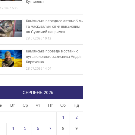
Кузьменко
7.2026 16:25
Кам’янське передало автомобіль
та маскувальні сітки військовим
на Сумський напрямок
28.07.2026 19:12
Кам’янське проведе в останню
путь полеглого захисника Андрія
Кириченка
28.07.2026 14:04
СЕРПЕНЬ 2026
н
Вт
Ср
Чт
Пт
Сб
Нд
1
2
3
4
5
6
7
8
9