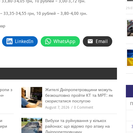
 33,80-34,05 грн, 10 рублей – 3,00-3,72 грн.
29.0
 33,35-34,55 грн, 10 рублей – 3,80-4,00 грн.
лар
LinkedIn
WhatsApp
Email
ропи з
Жителі Дніпропетровщини можуть
н»
безкоштовно пройти КТ та МРТ: як
скористатися послугою
П
August 7, 2026
0 Comment
ни
Вибухи та руйнування у кількох
тири
районах: що відомо про атаку на
Дніпропетровщину