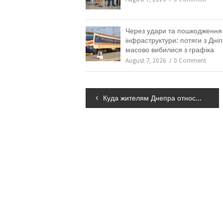
Через удари та пошкодження
інфраструктури: потяги з Дні
масово вибилися з графіка
August 7, 2026
0 Comment
Навігація
Куда жителям Днепра относить елки: официальные места массового сбора, – АДРЕСА
записів