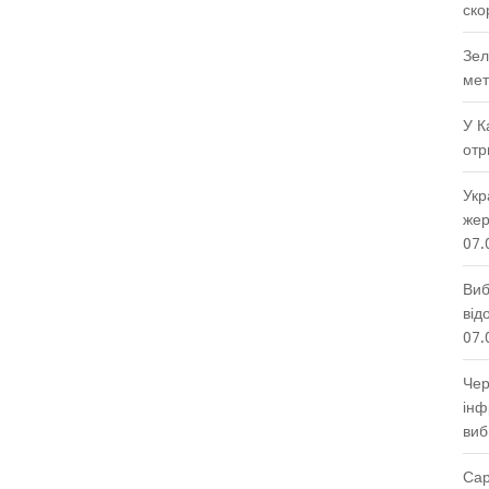
ско
Зел
мет
У К
отр
Укр
жер
07.
Виб
від
07.
Чер
інф
виб
Сар