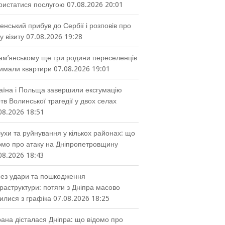
ристатися послугою
07.08.2026 20:01
енський прибув до Сербії і розповів про
у візиту
07.08.2026 19:28
ам’янському ще три родини переселенців
имали квартири
07.08.2026 19:01
аїна і Польща завершили ексгумацію
тв Волинської трагедії у двох селах
08.2026 18:51
ухи та руйнування у кількох районах: що
омо про атаку на Дніпропетровщину
08.2026 18:43
ез удари та пошкодження
раструктури: потяги з Дніпра масово
илися з графіка
07.08.2026 18:25
ана дісталася Дніпра: що відомо про