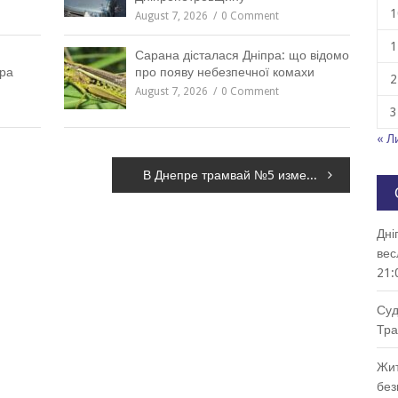
1
August 7, 2026
0 Comment
1
Сарана дісталася Дніпра: що відомо
пра
про появу небезпечної комахи
2
August 7, 2026
0 Comment
3
« Л
В Днепре трамвай №5 изменит свой маршрут: альтернативные варианты проезда
Дні
вес
21:
Суд
Тра
Жит
без