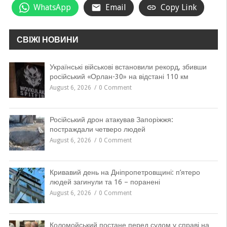
WhatsApp
Email
Copy Link
СВІЖІ НОВИНИ
Українські військові встановили рекорд, збивши
російський «Орлан-30» на відстані 110 км
August 6, 2026
0 Comment
Російський дрон атакував Запоріжжя:
постраждали четверо людей
August 6, 2026
0 Comment
Кривавий день на Дніпропетровщині: п’ятеро
людей загинули та 16 – поранені
August 6, 2026
0 Comment
Коломойський постане перед судом у справі на