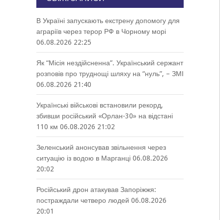
В Україні запускають екстрену допомогу для
аграріїв через терор РФ в Чорному морі
06.08.2026 22:25
Як “Місія нездійсненна”. Український сержант
розповів про труднощі шляху на “нуль”, – ЗМІ
06.08.2026 21:40
Українські військові встановили рекорд,
збивши російський «Орлан-30» на відстані
110 км
06.08.2026 21:02
Зеленський анонсував звільнення через
ситуацію із водою в Марганці
06.08.2026
20:02
Російський дрон атакував Запоріжжя:
постраждали четверо людей
06.08.2026
20:01