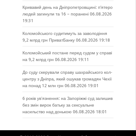
Кривавий день на Дніпропетровщині: п’ятеро
людей загинули та 16 – поранені
06.08.2026
19:31
Коломойського судитимуть за заволодіння
9,2 млрд грн ПриватБанку
06.08.2026 19:18
Коломойський постане перед судом у справі
на 9,2 млрд грн
06.08.2026 19:11
До суду скерували справу шахрайського кол-
центру з Дніпра, який ошукав громадян Чехії
на понад 12 млн грн
06.08.2026 19:01
6 років увʼязнення: на Запоріжжі суд залишив
без змін вирок батьку за сексуальне
насильство над донькою
06.08.2026 18:01