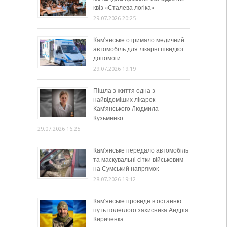
квіз «Сталева логіка»
29.07.2026 20:25
Кам’янське отримало медичний
автомобіль для лікарні швидкої
допомоги
29.07.2026 19:19
Пішла з життя одна з
найвідоміших лікарок
Кам’янського Людмила
Кузьменко
29.07.2026 16:25
Кам’янське передало автомобіль
та маскувальні сітки військовим
на Сумський напрямок
28.07.2026 19:12
Кам’янське проведе в останню
путь полеглого захисника Андрія
Кириченка