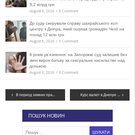
9,2 млрд грн
August 6, 2026
0 Comment
До суду скерували справу шахрайського кол-
центру з Дніпра, який ошукав громадян Чехії на
понад 12 млн грн
August 6, 2026
0 Comment
6 років увʼязнення: на Запоріжжі суд залишив без
змін вирок батьку за сексуальне насильство над
донькою
August 6, 2026
0 Comment
Навігація
В период зимних праздников на Днепропетровщине произошло более 40 пожаров
Курс валют в Днепре сегодня, 12 января
записів
ПОШУК НОВИН
Пошук: