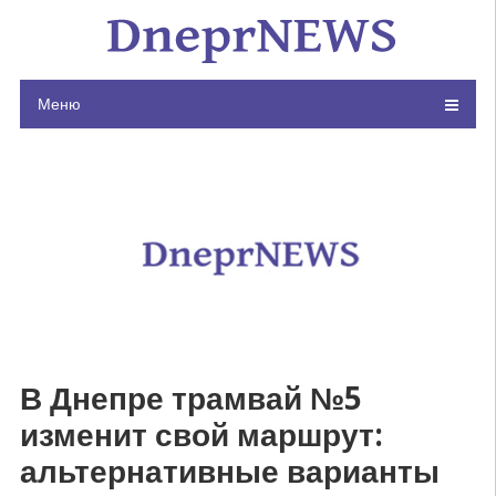
Skip
to
content
Меню
В Днепре трамвай №5
изменит свой маршрут:
альтернативные варианты