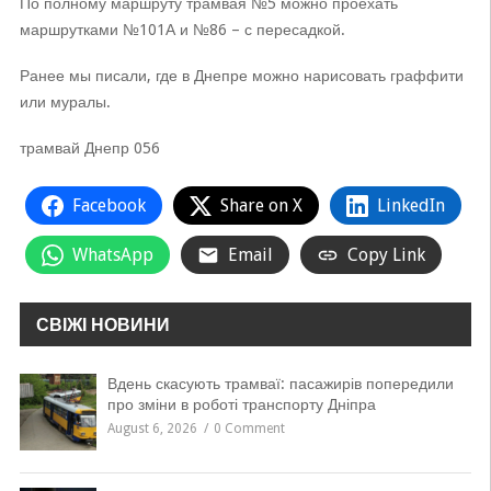
По полному маршруту трамвая №5 можно проехать
маршрутками №101А и №86 – с пересадкой.
Ранее мы писали, где в Днепре можно нарисовать граффити
или муралы.
трамвай Днепр 056
Facebook
Share on X
LinkedIn
WhatsApp
Email
Copy Link
СВІЖІ НОВИНИ
Вдень скасують трамваї: пасажирів попередили
про зміни в роботі транспорту Дніпра
August 6, 2026
0 Comment