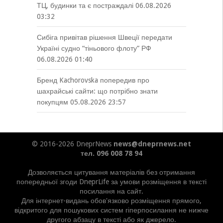
ТЦ, будинки та є постраждалі
06.08.2026
03:32
Сибіга привітав рішення Швеції передати
Україні судно “тіньового флоту” РФ
06.08.2026 01:40
Бренд Kachorovska попередив про
шахрайські сайти: що потрібно знати
покупцям
05.08.2026 23:57
© 2016-2026 DneprNews
news@dneprnews.net
тел. 096 008 78 94
Дозволяється цитування матеріалів без отримання
попередньої згоди DneprLife за умови розміщення в тексті
посилання на сайт.
Для інтернет-видань обов'язково розміщення прямого,
відкритого для пошукових систем гіперпосилання не нижче
другого абзацу в тексті або як джерело.