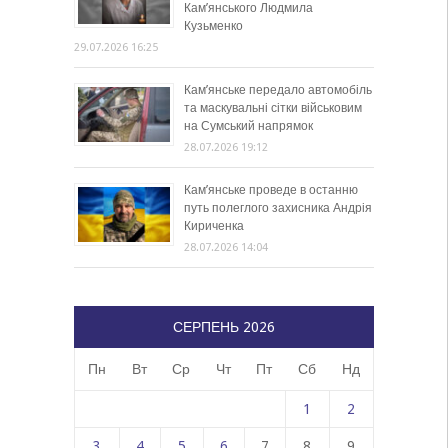
Кам’янського Людмила
Кузьменко
29.07.2026 16:25
Кам’янське передало автомобіль
та маскувальні сітки військовим
на Сумський напрямок
28.07.2026 19:12
Кам’янське проведе в останню
путь полеглого захисника Андрія
Кириченка
28.07.2026 14:04
СЕРПЕНЬ 2026
Пн
Вт
Ср
Чт
Пт
Сб
Нд
1
2
3
4
5
6
7
8
9