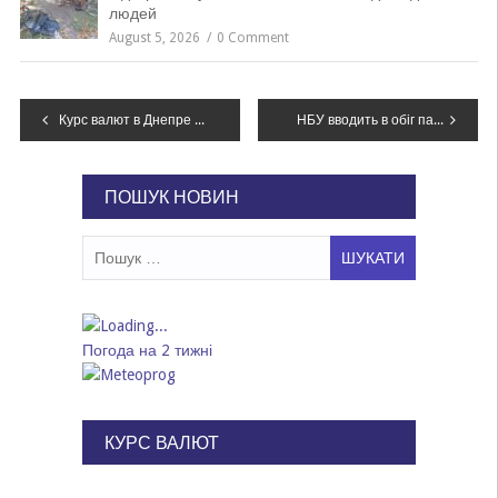
людей
August 5, 2026
0 Comment
Навігація
Курс валют в Днепре сегодня, 12 января
НБУ вводить в обіг пам’ятну монету «Агатангел Кримський»
записів
ПОШУК НОВИН
Пошук:
Погода на 2 тижні
КУРС ВАЛЮТ