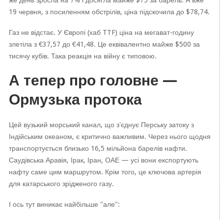
же день зросла на 7% і досягла майже $75 за барель. А вже
19 червня, з посиленням обстрілів, ціна підскочила до $78,74.
Газ не відстає. У Європі (хаб TTF) ціна на мегават-годину
злетіла з €37,57 до €41,48. Це еквівалентно майже $500 за
тисячу кубів. Така реакція на війну є типовою.
А тепер про головне —
Ормузька протока
Цей вузький морський канал, що з'єднує Перську затоку з
Індійським океаном, є критично важливим. Через нього щодня
транспортується близько 16,5 мільйона барелів нафти.
Саудівська Аравія, Ірак, Іран, ОАЕ — усі вони експортують
нафту саме цим маршрутом. Крім того, це ключова артерія
для катарського зрідженого газу.
І ось тут виникає найбільше "але":