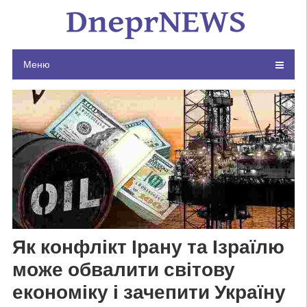
Skip
to
content
Меню
Як конфлікт Ірану та Ізраїлю
може обвалити світову
економіку і зачепити Україну