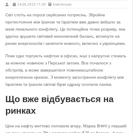
24.06.2025 11:30
Кам'янське
Світ стоїть на порозі серйозних потрясінь. Збройне
протистояння між Іраном та Ізраїлем вже давно вийшло за
межі локального конфлікту. Це потенційна точка розриву, яка
здатна зрушити світовий економічний баланс, вплинути на
ринки енергоносіїв і зачепити кожного, включно з українцями.
Поки одні торгують нафтою в офісах, інші з напругою стежать
за кожною новиною з Перської затоки. Все почалося з
обстрілів, а може завершитися повномасштабною
енергетичною кризою. З моменту загострення конфлікту між
Ізраїлем та Іраном світові біржі одразу охопила паніка.
Що вже відбувається на
ринках
Ціни на нафту миттєво поповзли вгору. Марка Brent у перший