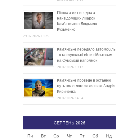
Пішла з життя одна з
найвідоміших лікарок
Кам’янського Людмила
Кузьменко
29.07.2026 16:25
Кам’янське передало автомобіль
та маскувальні сітки військовим
на Сумський напрямок
28.07.2026 19:12
Кам’янське проведе в останню
путь полеглого захисника Андрія
Кириченка
28.07.2026 14:04
СЕРПЕНЬ 2026
Пн
Вт
Ср
Чт
Пт
Сб
Нд