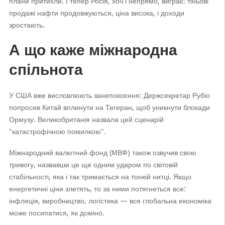
плани притихли. І тепер Росія, хоч і непрямо, виграє: тіньові
продажі нафти продовжуються, ціна висока, і доходи
зростають.
А що каже міжнародна
спільнота
У США вже висловлюють занепокоєння: Держсекретар Рубіо
попросив Китай вплинути на Тегеран, щоб уникнути блокади
Ормузу. Великобританія назвала цей сценарій
"катастрофічною помилкою".
Міжнародний валютний фонд (МВФ) також озвучив свою
тривогу, назвавши це ще одним ударом по світовій
стабільності, яка і так тримається на тонкій нитці. Якщо
енергетичні ціни злетять, то за ними потягнеться все:
інфляція, виробництво, логістика — вся глобальна економіка
може посипатися, як доміно.