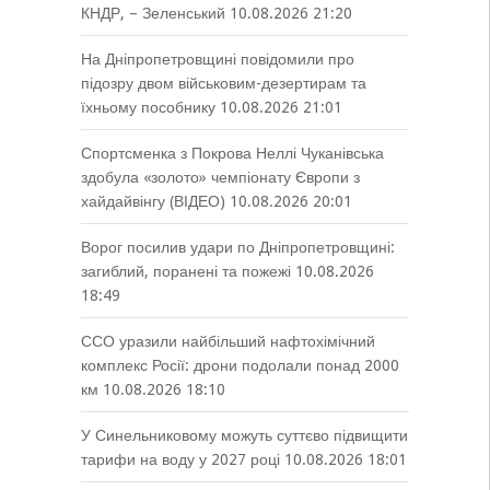
КНДР, – Зеленський
10.08.2026 21:20
На Дніпропетровщині повідомили про
підозру двом військовим-дезертирам та
їхньому пособнику
10.08.2026 21:01
Спортсменка з Покрова Неллі Чуканівська
здобула «золото» чемпіонату Європи з
хайдайвінгу (ВІДЕО)
10.08.2026 20:01
Ворог посилив удари по Дніпропетровщині:
загиблий, поранені та пожежі
10.08.2026
18:49
ССО уразили найбільший нафтохімічний
комплекс Росії: дрони подолали понад 2000
км
10.08.2026 18:10
У Синельниковому можуть суттєво підвищити
тарифи на воду у 2027 році
10.08.2026 18:01