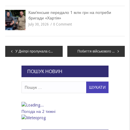
Кам’янське передало 1 млн грн на потреби
бригади «Хартія»
July 30, 2026
0 Comment
Навігація
У Дніпрі пролунала серія вибухів: що відомо
Побиття військового в Івано-Франківську: Нацполіція встановила двох підозрюваних
записів
ПОШУК НОВИН
Пошук:
Погода на 2 тижні