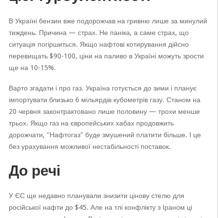
В Україні бензин вже подорожчав на гривню лише за минулий
тиждень. Причина — страх. Не паніка, а саме страх, що
ситуація погіршиться. Якщо нафтові котирування дійсно
перевищать $90-100, ціни на паливо в Україні можуть зрости
ще на 10-15%.
Варто згадати і про газ. Україна готується до зими і планує
імпортувати близько 6 мільярдів кубометрів газу. Станом на
20 червня законтрактовано лише половину — трохи менше
трьох. Якщо газ на європейських хабах продовжить
дорожчати, "Нафтогаз" буде змушений платити більше. І це
без урахування можливої нестабільності поставок.
До речі
У ЄС ще недавно планували знизити цінову стелю для
російської нафти до $45. Але на тлі конфлікту з Іраном ці