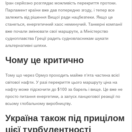
Іран серйозно розглядає можливість перекриття протоки.
Парламент країни вже дав попередню згоду, і тепер все
залежить від рішення Вищої ради нацбезпеки. Якщо це
станеться, енергетичний хаос неминучий. Танкерні компанії
вже почали змінювати свої маршрути, а Міністерство
судноплавства Греції радить судновласникам шукати
альтернативні шляхи.
Чому це критично
Тому що через Ормуз проходить майже п'ята частина всієї
світової нафти. У разі перекриття цього маршруту ціна на
нафту може підскочити до $100 за барель і вище. Це вже не
просто питання енергетики, а запуск ланцюгової реакції по
всьому глобальному виробництву.
Україна також під прицілом
цієї турбулентності