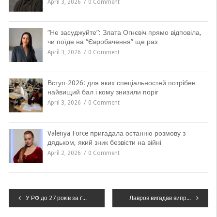
April 3, 2026
0 Comment
“Не засуджуйте”: Злата Огнєвіч прямо відповіла,
чи поїде на “Євробачення” ще раз
April 3, 2026
0 Comment
Вступ-2026: для яких спеціальностей потрібен
найвищий бал і кому знизили поріг
April 3, 2026
0 Comment
Valeriya Force пригадала останню розмову з
дядьком, який зник безвісти на війні
April 2, 2026
0 Comment
Навігація
У РФ до 27 років за ґратами засудили українця з Мелітополя – за спробу отруїти випускників льотного училища
Лавров вигадав виправдання відмові від перемир’я з Україною на 30 днів
записів