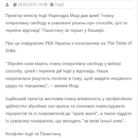
29.04.2025 19:48
Події
Прем'єр-міністр Індії Нарендра Моді дав армії "повну
оперативну свободу в ухваленні рішень про способи, цілі та
терміни відповіді" Пакистану за теракт у Кашмірі.
Про це повідомляє РБК-Україна з посиланням на The Times of
India.
"Збройні сили мають повну оперативну свободу у виборі
способу, цілей і термінів дій Індії у відповідь. Наша
національна рішучість полягає в тому, щоб завдати нищівного
удару по тероризму", – заявив Моді.
Індійський прем'єр висловив повну впевненість у професійних
здібностях збройних сил країни та поклявся переслідувати
терористів та їх покровителів до "країв землі", а також піддати
їх суворому покаранню, що виходить "за межі їхньої уяви".
Конфлікт Індії та Пакистану