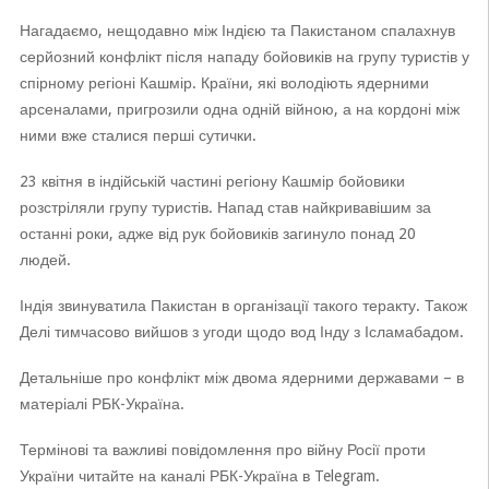
Нагадаємо, нещодавно між Індією та Пакистаном спалахнув
серйозний конфлікт після нападу бойовиків на групу туристів у
спірному регіоні Кашмір. Країни, які володіють ядерними
арсеналами, пригрозили одна одній війною, а на кордоні між
ними вже сталися перші сутички.
23 квітня в індійській частині регіону Кашмір бойовики
розстріляли групу туристів. Напад став найкривавішим за
останні роки, адже від рук бойовиків загинуло понад 20
людей.
Індія звинуватила Пакистан в організації такого теракту. Також
Делі тимчасово вийшов з угоди щодо вод Інду з Ісламабадом.
Детальніше про конфлікт між двома ядерними державами – в
матеріалі РБК-Україна.
Термінові та важливі повідомлення про війну Росії проти
України читайте на каналі РБК-Україна в Telegram.