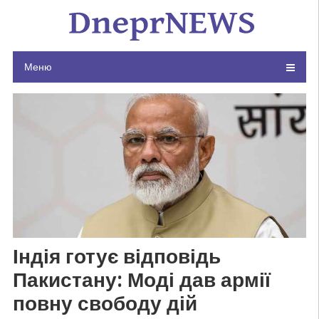
Skip
to
content
Меню
Індія готує відповідь
Пакистану: Моді дав армії
повну свободу дій