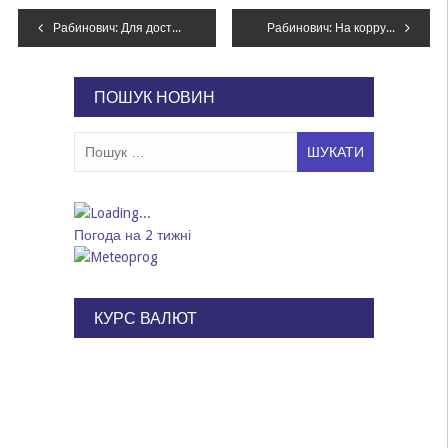
Навігація
Рабинович: Для достижения мира две стороны должны сесть и договориться
Рабинович: На коррупции в ГФС госбюджет ежегодно теряет 5 миллиардов долларов
записів
ПОШУК НОВИН
Пошук:
Погода на 2 тижні
КУРС ВАЛЮТ