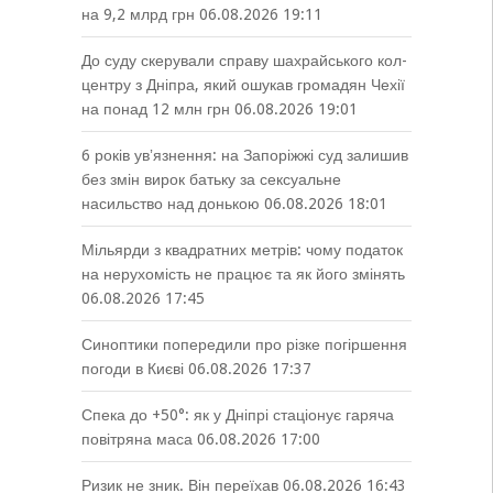
на 9,2 млрд грн
06.08.2026 19:11
До суду скерували справу шахрайського кол-
центру з Дніпра, який ошукав громадян Чехії
на понад 12 млн грн
06.08.2026 19:01
6 років увʼязнення: на Запоріжжі суд залишив
без змін вирок батьку за сексуальне
насильство над донькою
06.08.2026 18:01
Мільярди з квадратних метрів: чому податок
на нерухомість не працює та як його змінять
06.08.2026 17:45
Синоптики попередили про різке погіршення
погоди в Києві
06.08.2026 17:37
Спека до +50°: як у Дніпрі стаціонує гаряча
повітряна маса
06.08.2026 17:00
Ризик не зник. Він переїхав
06.08.2026 16:43