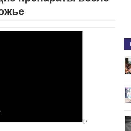
рожье
]]>