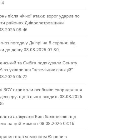
14
онь після нічної атаки: ворог ударив по
ти районах Дніпропетровщини
08.2026 08:46
гноз погоди у Дніпрі на 8 серпня: від
ки до дощу
08.08.2026 07:30
енський та Сибіга подякували Сенату
 за ухвалення “пекельних санкцій”
08.2026 06:22
ці ЗСУ отримали особливе спорядження
десверу: що в нього входить
08.08.2026
06
панти атакували Київ балістикою: що
омо на цей момент
08.08.2026 03:16
прянин став чемпіоном Європи з