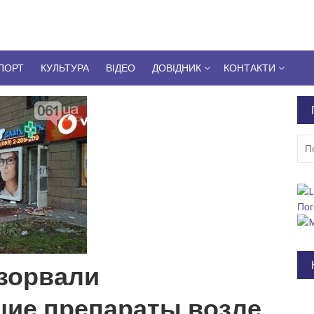
ПОРТ
КУЛЬТУРА
ВІДЕО
ДОВІДНИК
КОНТАКТИ
Пош
Пог
зорвали
ие препараты возле