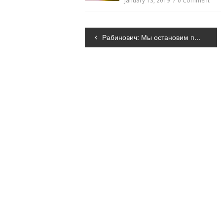
January 13, 2019
0 Comment
Навігація
Рабинович: Мы остановим преступную приватизацию и вернем Украине ее промышленность
записів