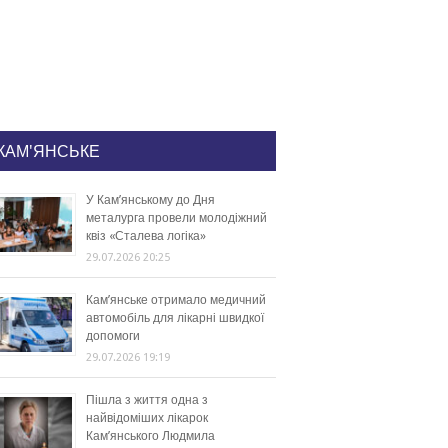
КАМ'ЯНСЬКЕ
У Кам’янському до Дня
металурга провели молодіжний
квіз «Сталева логіка»
29.07.2026 20:25
Кам’янське отримало медичний
автомобіль для лікарні швидкої
допомоги
29.07.2026 19:19
Пішла з життя одна з
найвідоміших лікарок
Кам’янського Людмила