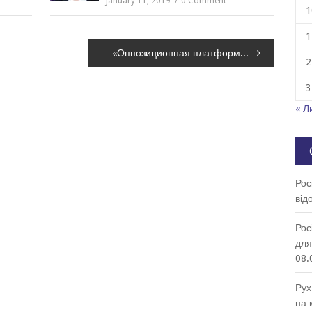
January 11, 2019
0 Comment
1
1
«Оппозиционная платформа – За життя» Рабиновича уверенно держится на первых строках рейтингов, – опрос
2
3
« Л
Рос
від
Рос
для
08.
Рух
на 