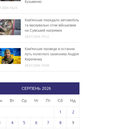
Кузьменко
7.2026 16:25
Кам’янське передало автомобіль
та маскувальні сітки військовим
на Сумський напрямок
28.07.2026 19:12
Кам’янське проведе в останню
путь полеглого захисника Андрія
Кириченка
28.07.2026 14:04
СЕРПЕНЬ 2026
н
Вт
Ср
Чт
Пт
Сб
Нд
1
2
3
4
5
6
7
8
9