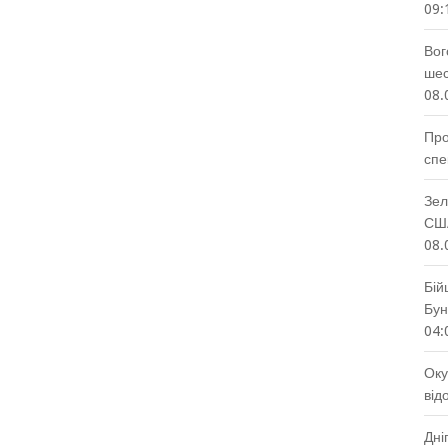
09:
Вог
шес
08.
Про
спе
Зел
США
08.
Бій
Бун
04:
Оку
від
Дні