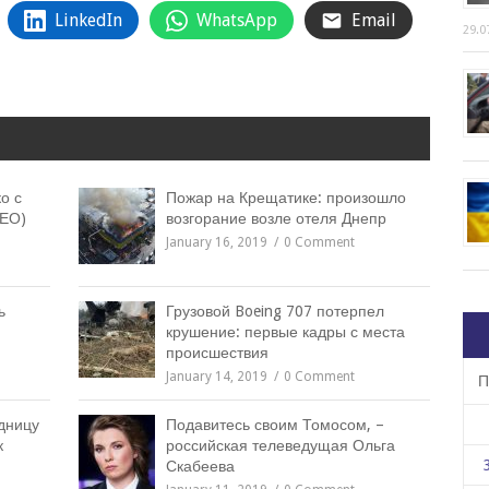
LinkedIn
WhatsApp
Email
29.0
о с
Пожар на Крещатике: произошло
ДЕО)
возгорание возле отеля Днепр
January 16, 2019
0 Comment
ь
Грузовой Boeing 707 потерпел
крушение: первые кадры с места
происшествия
January 14, 2019
0 Comment
П
дницу
Подавитесь своим Томосом, –
к
российская телеведущая Ольга
Скабеева