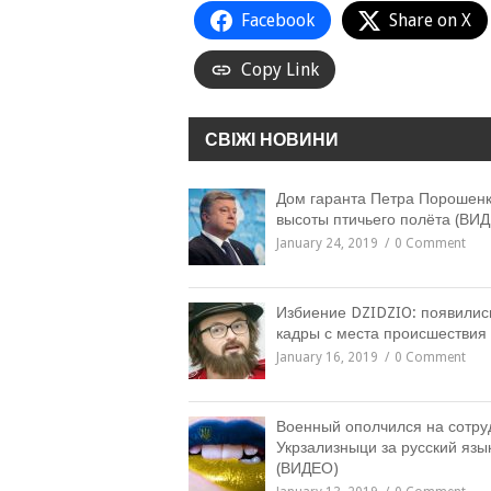
Facebook
Share on X
Copy Link
СВІЖІ НОВИНИ
Дом гаранта Петра Порошенк
высоты птичьего полёта (ВИ
January 24, 2019
0 Comment
Избиение DZIDZIO: появилис
кадры с места происшествия
January 16, 2019
0 Comment
Военный ополчился на сотру
Укрзализныци за русский язы
(ВИДЕО)