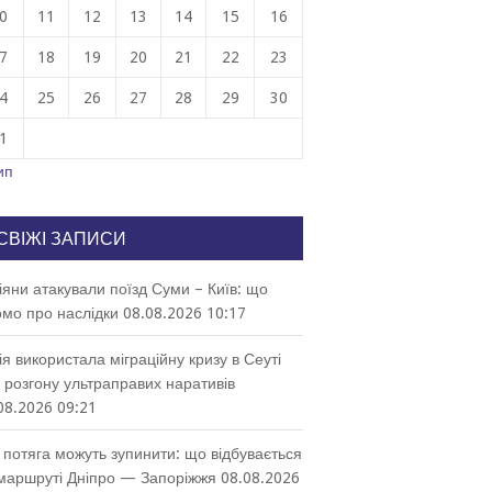
0
11
12
13
14
15
16
7
18
19
20
21
22
23
4
25
26
27
28
29
30
1
ип
СВІЖІ ЗАПИСИ
іяни атакували поїзд Суми – Київ: що
омо про наслідки
08.08.2026 10:17
ія використала міграційну кризу в Сеуті
 розгону ультраправих наративів
08.2026 09:21
 потяга можуть зупинити: що відбувається
маршруті Дніпро — Запоріжжя
08.08.2026