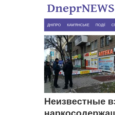
Skip
to
content
ДНІПРО
КАМ’ЯНСЬКЕ
ПОДІЇ
С
Неизвестные в
наркосодержащ