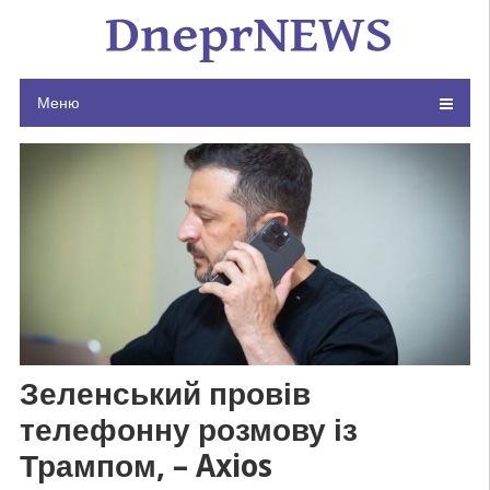
Skip
to
content
Меню
Зеленський провів
телефонну розмову із
Трампом, – Axios