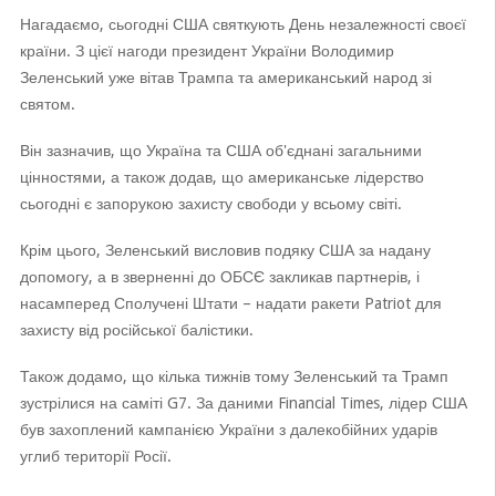
Нагадаємо, сьогодні США святкують День незалежності своєї
країни. З цієї нагоди президент України Володимир
Зеленський уже вітав Трампа та американський народ зі
святом.
Він зазначив, що Україна та США об'єднані загальними
цінностями, а також додав, що американське лідерство
сьогодні є запорукою захисту свободи у всьому світі.
Крім цього, Зеленський висловив подяку США за надану
допомогу, а в зверненні до ОБСЄ закликав партнерів, і
насамперед Сполучені Штати – надати ракети Patriot для
захисту від російської балістики.
Також додамо, що кілька тижнів тому Зеленський та Трамп
зустрілися на саміті G7. За даними Financial Times, лідер США
був захоплений кампанією України з далекобійних ударів
углиб території Росії.