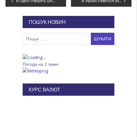
Навігація
В Одесі створять сучасну Військово-морську академію: чому Україна навчатиме після війни дронів у Чорному морі
В Україні з’явиться унікальна лінія морської оборони
записів
ПОШУК НОВИН
Пошук:
Погода на 2 тижні
КУРС ВАЛЮТ