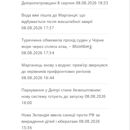
Дніпропетровщині 8 серпня
08.08.2026 18:33
Вода вже пішла до Марганця: що
відбувається після масштабної аварії
08.08.2026 17:37
Туреччина обмежила прохід суден у Чорне
море через сплеск атак, – Bloomberg
08.08.2026 17:34
Марганець знову з водою: прем’єр звернувся
до керівників прифронтових регіонів
08.08.2026 16:44
Паркування у Дніпрі стане безкоштовним:
нову систему готують до запуску
08.08.2026
16:00
Нова Зеландія ввела санкції проти РФ за
викрадення дітей і кібератаки
08.08.2026
15:36