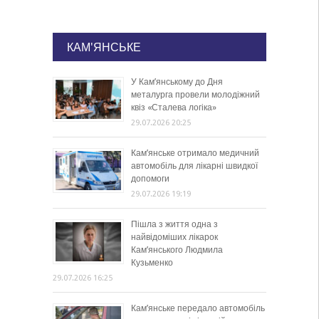
КАМ'ЯНСЬКЕ
У Кам’янському до Дня
металурга провели молодіжний
квіз «Сталева логіка»
29.07.2026 20:25
Кам’янське отримало медичний
автомобіль для лікарні швидкої
допомоги
29.07.2026 19:19
Пішла з життя одна з
найвідоміших лікарок
Кам’янського Людмила
Кузьменко
29.07.2026 16:25
Кам’янське передало автомобіль