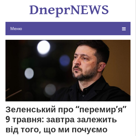
Skip
to
content
Меню
Зеленський про “перемир’я”
9 травня: завтра залежить
від того, що ми почуємо