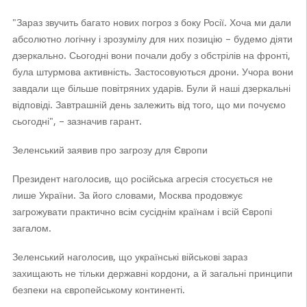
"Зараз звучить багато нових погроз з боку Росії. Хоча ми дали
абсолютно логічну і зрозумілу для них позицію – будемо діяти
дзеркально. Сьогодні вони почали добу з обстрілів на фронті,
була штурмова активність. Застосовуються дрони. Учора вони
завдали ще більше повітряних ударів. Були й наші дзеркальні
відповіді. Завтрашній день залежить від того, що ми почуємо
сьогодні", – зазначив гарант.
Зеленський заявив про загрозу для Європи
Президент наголосив, що російська агресія стосується не
лише України. За його словами, Москва продовжує
загрожувати практично всім сусіднім країнам і всій Європі
загалом.
Зеленський наголосив, що українські військові зараз
захищають не тільки державні кордони, а й загальні принципи
безпеки на європейському континенті.