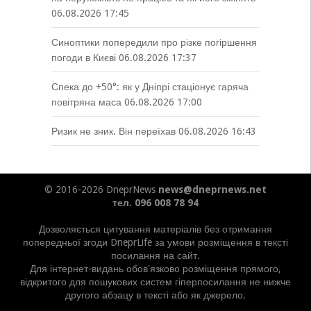
06.08.2026 17:45
Синоптики попередили про різке погіршення
погоди в Києві
06.08.2026 17:37
Спека до +50°: як у Дніпрі стаціонує гаряча
повітряна маса
06.08.2026 17:00
Ризик не зник. Він переїхав
06.08.2026 16:43
© 2016-2026 DneprNews
news@dneprnews.net
тел. 096 008 78 94
Дозволяється цитування матеріалів без отримання
попередньої згоди DneprLife за умови розміщення в тексті
посилання на сайт.
Для інтернет-видань обов'язково розміщення прямого,
відкритого для пошукових систем гіперпосилання не нижче
другого абзацу в тексті або як джерело.