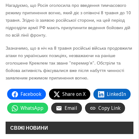
Нагадуємо, що Росія оголосила про введення тимчасового
режиму припинення вогню, який діє з опівночі 8 травня до 10
травня. Згідно із заявою російської сторони, на цей період
підрозділи армії РФ мають призупинити ведення бойових дій
по всій лінії фронту.
Зазначимо, що в ніч на 8 травня російські війська продовжили
атаки по українських позиціях, незважаючи на раніше
оголошене Кремлем так зване "перемир'я". Обстріли та
бойова активність фіксувалися вже після набуття чинності
заявленим режимом припинення вогню.
Facebook
Share on X
LinkedIn
WhatsApp
Email
Copy Link
СВІЖІ НОВИНИ