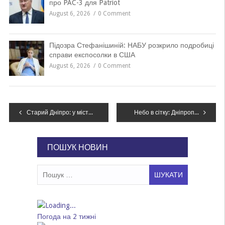
про PAC-3 для Patriot
August 6, 2026
0 Comment
Підозра Стефанішиній: НАБУ розкрило подробиці
справи експосолки в США
August 6, 2026
0 Comment
Навігація
Старий Дніпро: у місто повертається легендарний трамвай
Небо в сітку: Дніпропетровщину захищають від дронів
записів
ПОШУК НОВИН
Пошук:
Погода на 2 тижні