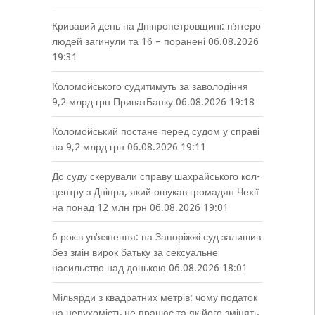
Кривавий день на Дніпропетровщині: п’ятеро
людей загинули та 16 – поранені
06.08.2026
19:31
Коломойського судитимуть за заволодіння
9,2 млрд грн ПриватБанку
06.08.2026 19:18
Коломойський постане перед судом у справі
на 9,2 млрд грн
06.08.2026 19:11
До суду скерували справу шахрайського кол-
центру з Дніпра, який ошукав громадян Чехії
на понад 12 млн грн
06.08.2026 19:01
6 років увʼязнення: на Запоріжжі суд залишив
без змін вирок батьку за сексуальне
насильство над донькою
06.08.2026 18:01
Мільярди з квадратних метрів: чому податок
на нерухомість не працює та як його змінять