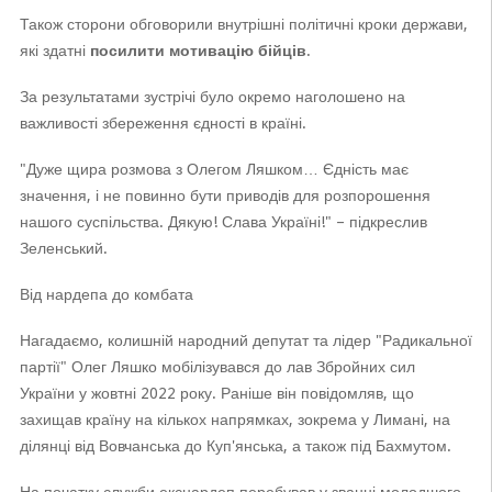
Також сторони обговорили внутрішні політичні кроки держави,
які здатні
посилити мотивацію бійців
.
За результатами зустрічі було окремо наголошено на
важливості збереження єдності в країні.
"Дуже щира розмова з Олегом Ляшком… Єдність має
значення, і не повинно бути приводів для розпорошення
нашого суспільства. Дякую! Слава Україні!" – підкреслив
Зеленський.
Від нардепа до комбата
Нагадаємо, колишній народний депутат та лідер "Радикальної
партії" Олег Ляшко мобілізувався до лав Збройних сил
України у жовтні 2022 року. Раніше він повідомляв, що
захищав країну на кількох напрямках, зокрема у Лимані, на
ділянці від Вовчанська до Куп'янська, а також під Бахмутом.