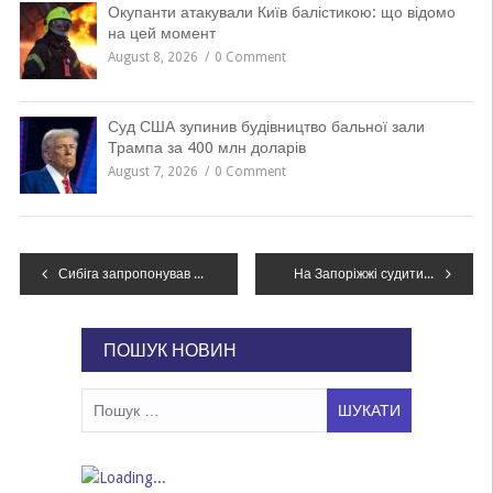
Окупанти атакували Київ балістикою: що відомо
на цей момент
August 8, 2026
0 Comment
Суд США зупинив будівництво бальної зали
Трампа за 400 млн доларів
August 7, 2026
0 Comment
Навігація
Сибіга запропонував Польщі план, як владнати суперечку навколо підрозділу “Героїв УПА”
На Запоріжжі судитимуть шістьох людей, яких обвинувачують у катуванні мирних жителів під час окупації
записів
ПОШУК НОВИН
Пошук: