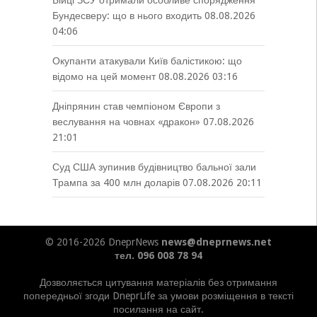
Бійці ЗСУ отримали особливе спорядження
Бундесверу: що в нього входить
08.08.2026
04:06
Окупанти атакували Київ балістикою: що
відомо на цей момент
08.08.2026 03:16
Дніпрянин став чемпіоном Європи з
веслування на човнах «дракон»
07.08.2026
21:01
Суд США зупинив будівництво бальної зали
Трампа за 400 млн доларів
07.08.2026 20:11
© 2016-2026 DneprNews
news@dneprnews.net
тел. 096 008 78 94
Дозволяється цитування матеріалів без отримання
попередньої згоди DneprLife за умови розміщення в тексті
посилання на сайт.