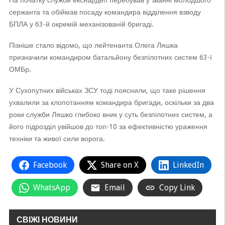
На початку служби екснардеп перебував у званні молодшого
сержанта та обіймав посаду командира відділення взводу
БПЛА у 63-й окремій механізованій бригаді.
Пізніше стало відомо, що лейтенанта Олега Ляшка
призначили командиром батальйону безпілотних систем 63-ї
ОМБр.
У Сухопутних військах ЗСУ тоді пояснили, що таке рішення
ухвалили за клопотанням командира бригади, оскільки за два
роки служби Ляшко глибоко вник у суть безпілотних систем, а
його підрозділ увійшов до топ-10 за ефективністю ураження
техніки та живої сили ворога.
Facebook
Share on X
LinkedIn
WhatsApp
Email
Copy Link
СВІЖІ НОВИНИ