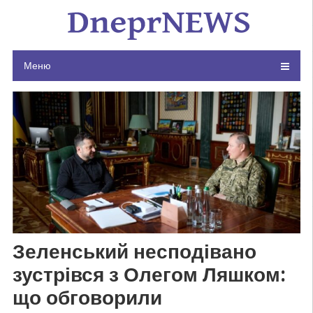
Skip
to
content
Меню
Зеленський несподівано
зустрівся з Олегом Ляшком:
що обговорили