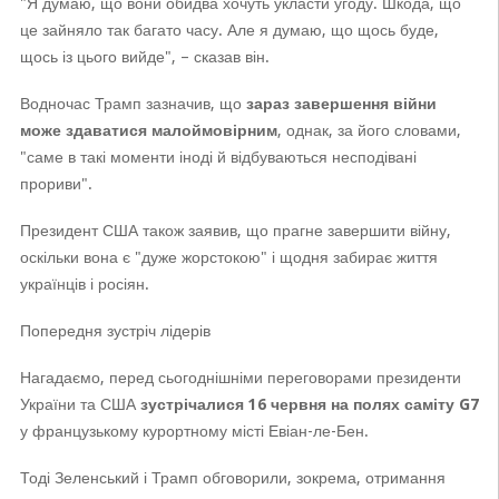
"Я думаю, що вони обидва хочуть укласти угоду. Шкода, що
це зайняло так багато часу. Але я думаю, що щось буде,
щось із цього вийде", – сказав він.
Водночас Трамп зазначив, що
зараз завершення війни
може здаватися малоймовірним
, однак, за його словами,
"саме в такі моменти іноді й відбуваються несподівані
прориви".
Президент США також заявив, що прагне завершити війну,
оскільки вона є "дуже жорстокою" і щодня забирає життя
українців і росіян.
Попередня зустріч лідерів
Нагадаємо, перед сьогоднішніми переговорами президенти
України та США
зустрічалися 16 червня на полях саміту G7
у французькому курортному місті Евіан-ле-Бен.
Тоді Зеленський і Трамп обговорили, зокрема, отримання