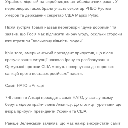
Україною ліцензій на виробництво антибалістичних ракет. У
переговорах також брали участь секретар РНБО Рустем
Умєров та державний секретар США Марко Рубіо.
Після зустрічі Трамп назвав переговори "дуже добрими" та
заявив, що Росія має підписати мирну угоду, оскільки сторони
вже втратили "величезну кількість людей".
Крім того, американський президент припустив, що після
врегулювання ситуації навколо Ірану та розблокування
Ормузької протоки США можуть повернутися до жорстких
санкцій проти поставок російської нафти.
Саміт НАТО в Анкарі
7-8 липня в Анкарі проходить саміт НАТО, участь у якому
беруть лідери країн-членів Альянсу. До столиці Туреччини ще
вчора прибули президенти України та США.
Раніше Зеленський заявляв, що має намір використати саміт