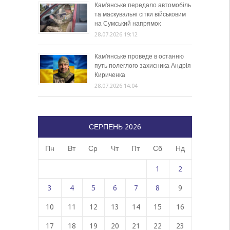
Кам’янське передало автомобіль
та маскувальні сітки військовим
на Сумський напрямок
28.07.2026 19:12
Кам’янське проведе в останню
путь полеглого захисника Андрія
Кириченка
28.07.2026 14:04
СЕРПЕНЬ 2026
Пн
Вт
Ср
Чт
Пт
Сб
Нд
1
2
3
4
5
6
7
8
9
10
11
12
13
14
15
16
17
18
19
20
21
22
23