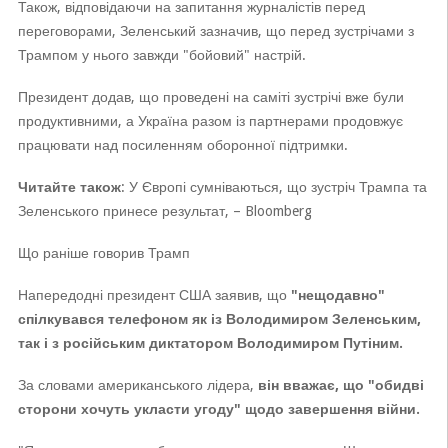
Також, відповідаючи на запитання журналістів перед
переговорами, Зеленський зазначив, що перед зустрічами з
Трампом у нього завжди "бойовий" настрій.
Президент додав, що проведені на саміті зустрічі вже були
продуктивними, а Україна разом із партнерами продовжує
працювати над посиленням оборонної підтримки.
Читайте також
: У Європі сумніваються, що зустріч Трампа та
Зеленського принесе результат, – Bloomberg
Що раніше говорив Трамп
Напередодні президент США заявив, що
"нещодавно"
спілкувався телефоном як із Володимиром Зеленським,
так і з російським диктатором Володимиром Путіним.
За словами американського лідера,
він вважає, що "обидві
сторони хочуть укласти угоду" щодо завершення війни.