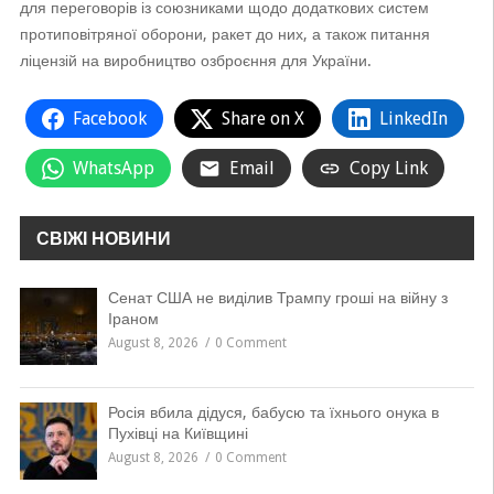
для переговорів із союзниками щодо додаткових систем
протиповітряної оборони, ракет до них, а також питання
ліцензій на виробництво озброєння для України.
Facebook
Share on X
LinkedIn
WhatsApp
Email
Copy Link
СВІЖІ НОВИНИ
Сенат США не виділив Трампу гроші на війну з
Іраном
August 8, 2026
0 Comment
Росія вбила дідуся, бабусю та їхнього онука в
Пухівці на Київщині
August 8, 2026
0 Comment