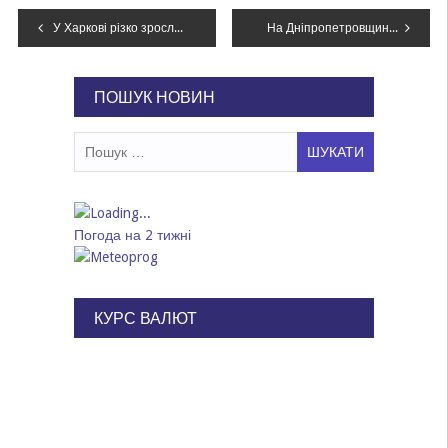
Навігація
У Харкові різко зросла кількість поранених після удару РФ
На Дніпропетровщині судитимуть посадовця держпідприємства, який намагався відкупитися від кримінальної справи за $50 тисяч
записів
ПОШУК НОВИН
Пошук:
Погода на 2 тижні
КУРС ВАЛЮТ