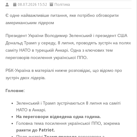
08.07.2026 15:52
Політика
Є одне найважливіше питання, яке потрібно обговорити
американським лідером
Президент України Володимир Зеленський і президент США
Дональд Трамп у середу, 8 липня, проводять зустріч на полях
саміту НАТО в турецькій Анкарі. Одна з ключових тем
переговорів посилення української ППО.
РБК-Україна в матеріалі нижче розповідає, що відомо про
зустріч двох лідерів.
Головне
:
Зеленський і Трамп зустрічаються 8 липня на саміті
НАТО в Анкарі.
На переговори відведена одна година.
Головна тема посилення української ППО, зокрема
ракети до Patriot.
Після зустрічі
Трамп
проведе
переговори з