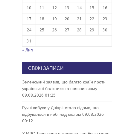
10
11
12
13
14
15
16
17
18
19
20
21
22
23
24
25
26
27
28
29
30
31
« Лип
СВІЖІ ЗАПИСИ
Зеленський заявив, що багато країн проти
української балістики та пояснив чому
09.08.2026 01:25
Гучні вибухи у Дніпрі: стало відомо, що
відбувалося в небі над містом
09.08.2026
00:12
У МЗС Туреччини натякнули, що Росія може