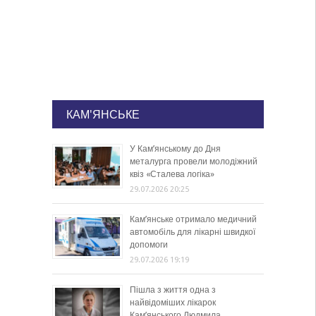
КАМ'ЯНСЬКЕ
У Кам’янському до Дня
металурга провели молодіжний
квіз «Сталева логіка»
29.07.2026 20:25
Кам’янське отримало медичний
автомобіль для лікарні швидкої
допомоги
29.07.2026 19:19
Пішла з життя одна з
найвідоміших лікарок
Кам’янського Людмила