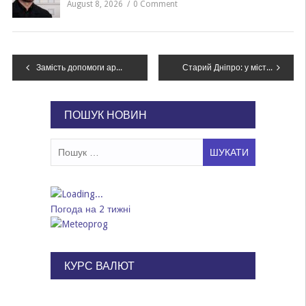
August 8, 2026
0 Comment
Навігація
Замість допомоги армії – нові лавки у скверах: дніпряни обурені витратами на благоустрій під час війни
Старий Дніпро: у місто повертається легендарний трамвай
записів
ПОШУК НОВИН
Пошук:
Погода на 2 тижні
КУРС ВАЛЮТ