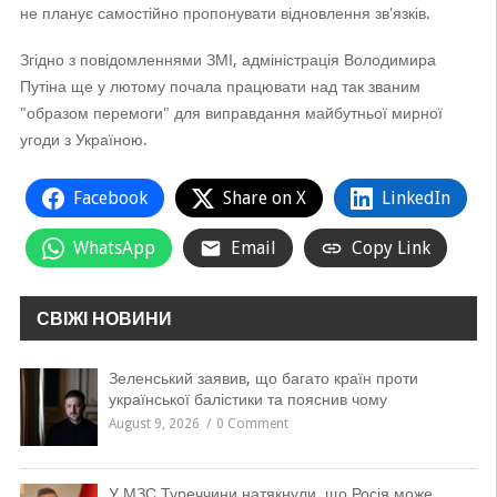
не планує самостійно пропонувати відновлення зв'язків.
Згідно з повідомленнями ЗМІ, адміністрація Володимира
Путіна ще у лютому почала працювати над так званим
"образом перемоги" для виправдання майбутньої мирної
угоди з Україною.
Facebook
Share on X
LinkedIn
WhatsApp
Email
Copy Link
СВІЖІ НОВИНИ
Зеленський заявив, що багато країн проти
української балістики та пояснив чому
August 9, 2026
0 Comment
У МЗС Туреччини натякнули, що Росія може