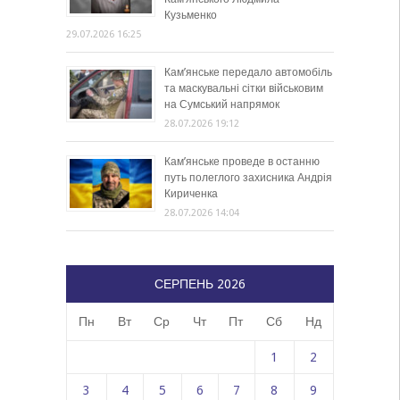
Кузьменко
29.07.2026 16:25
Кам’янське передало автомобіль
та маскувальні сітки військовим
на Сумський напрямок
28.07.2026 19:12
Кам’янське проведе в останню
путь полеглого захисника Андрія
Кириченка
28.07.2026 14:04
СЕРПЕНЬ 2026
Пн
Вт
Ср
Чт
Пт
Сб
Нд
1
2
3
4
5
6
7
8
9