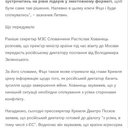
зустрічатись на рівні лідерів у змістовному форматі
, щоб
були саме такі рішення. Напевно в цьому ключі Фіцо і буде
спілкуватись", – зазначив Литвин.
Що передувало
Раніше секретар МЗС Словаччини Растіслав Хованець
розповів, що прем'єр-міністр країни під час візиту до Москви
передасть російському диктатору послання від Володимира
Зеленського.
За його словами, Фіцо також може отримати від глави Кремля
цінну інформацію щодо того, як російський диктатор бачить
зусилля щодо завершення війни. Хованець зауважив, що у
нинішній ситуації необхідне спілкування з усіма сторонами
конфлікту.
Нагадаємо, сьогодні прессекретар Кремля Дмитро Пєсков
заявив, що російський диктатор готовий до діалогу "з усіма, в
тому числі з ЄС". Водночас він зауважив, що країна-агресорка