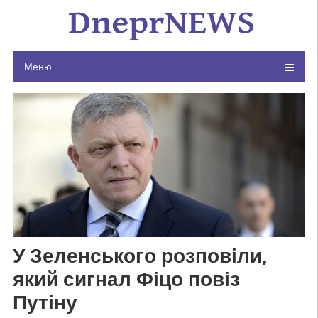
Skip
to
content
Меню
У Зеленського розповіли,
який сигнал Фіцо повіз
Путіну