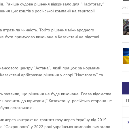
ів. Раніше судове рішення відкривало для "Нафтогазу"
29.0
ння цих коштів з російської компанії на території
а втратила чинність. Тобто рішення міжнародного
е бути примусово виконане в Казахстані на підставі
інансового центру "Астана", який працює за нормами
Казахстані арбітражне рішення у спорі "Нафтогазу" та
сть заявили, що рішення не буде виконане. Глава відомства
П
належить до юрисдикції Казахстану, російська сторона не
е була остаточною.
к через контракт на транзит газу через Україну від 2019
ію "Сохрановка" у 2022 році українська компанія вимагала