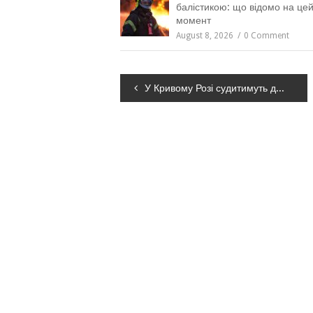
балістикою: що відомо на це
момент
August 8, 2026
0 Comment
Навігація
У Кривому Розі судитимуть двох працівниць лікарень через переплату майже 1,4 млн грн на закупівлі ліків
записів