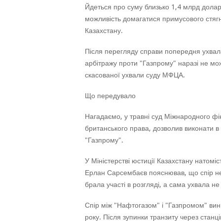
Йдеться про суму близько 1,4 млрд долар
можливість домагатися примусового стягне
Казахстану.
Після перегляду справи попередня ухвал
арбітражу проти "Газпрому" наразі не мож
скасованої ухвали суду МФЦА.
Що передувало
Нагадаємо, у травні суд Міжнародного ф
британського права, дозволив виконати в 
"Газпрому".
У Міністерстві юстиції Казахстану натомі
Ерлан Сарсембаєв пояснював, що спір не 
брала участі в розгляді, а сама ухвала н
Спір між "Нафтогазом" і "Газпромом" вини
року. Після зупинки транзиту через станц