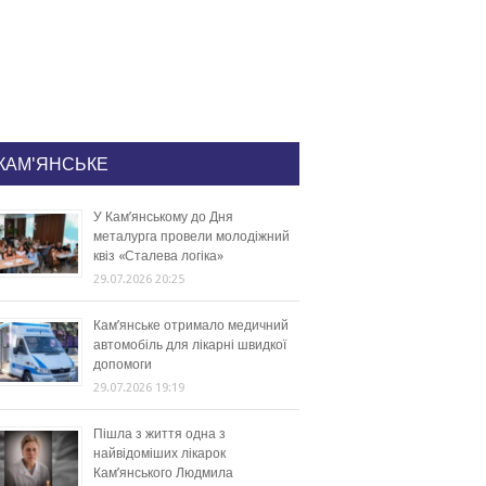
КАМ'ЯНСЬКЕ
У Кам’янському до Дня
металурга провели молодіжний
квіз «Сталева логіка»
29.07.2026 20:25
Кам’янське отримало медичний
автомобіль для лікарні швидкої
допомоги
29.07.2026 19:19
Пішла з життя одна з
найвідоміших лікарок
Кам’янського Людмила