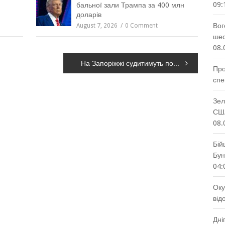
09:
й
бальної зали Трампа за 400 млн
доларів
Вог
August 7, 2026
0 Comment
шес
08.
На Запоріжжі судитимуть подружжя за незаконну переробку небезпечних відходів: збитки довкіллю перевищили 10 млн грн
Про
спе
Зел
США
08.
Бій
Бун
04:
Оку
від
Дні