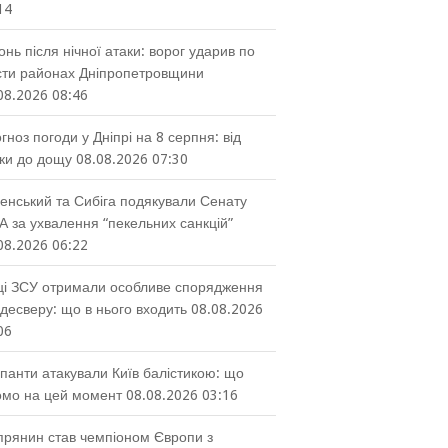
14
онь після нічної атаки: ворог ударив по
ти районах Дніпропетровщини
08.2026 08:46
гноз погоди у Дніпрі на 8 серпня: від
ки до дощу
08.08.2026 07:30
енський та Сибіга подякували Сенату
 за ухвалення “пекельних санкцій”
08.2026 06:22
ці ЗСУ отримали особливе спорядження
десверу: що в нього входить
08.08.2026
06
панти атакували Київ балістикою: що
омо на цей момент
08.08.2026 03:16
прянин став чемпіоном Європи з