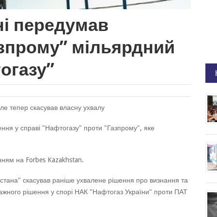
ні передумав
азпрому” мільярдний
огазу”
ле тепер скасував власну ухвалу
ення у справі "Нафтогазу" проти "Газпрому", яке
ням на Forbes Kazakhstan.
стана" скасував раніше ухвалене рішення про визнання та
ажного рішення у спорі НАК "Нафтогаз України" проти ПАТ