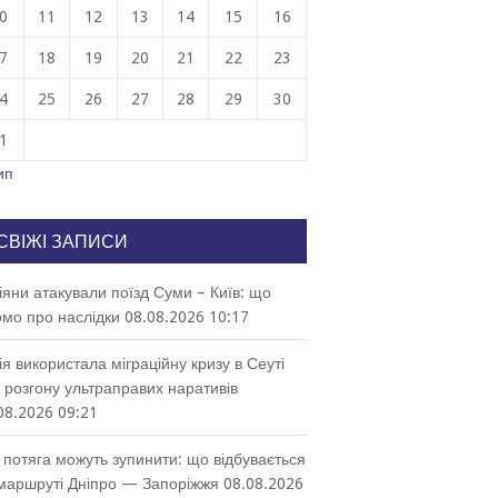
0
11
12
13
14
15
16
7
18
19
20
21
22
23
4
25
26
27
28
29
30
1
ип
СВІЖІ ЗАПИСИ
іяни атакували поїзд Суми – Київ: що
омо про наслідки
08.08.2026 10:17
ія використала міграційну кризу в Сеуті
 розгону ультраправих наративів
08.2026 09:21
 потяга можуть зупинити: що відбувається
маршруті Дніпро — Запоріжжя
08.08.2026