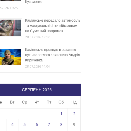
Кузьменко
7.2026 16:25
Кам’янське передало автомобіль
та маскувальні сітки військовим
на Сумський напрямок
28.07.2026 19:12
Кам’янське проведе в останню
путь полеглого захисника Андрія
Кириченка
28.07.2026 14:04
СЕРПЕНЬ 2026
н
Вт
Ср
Чт
Пт
Сб
Нд
1
2
3
4
5
6
7
8
9