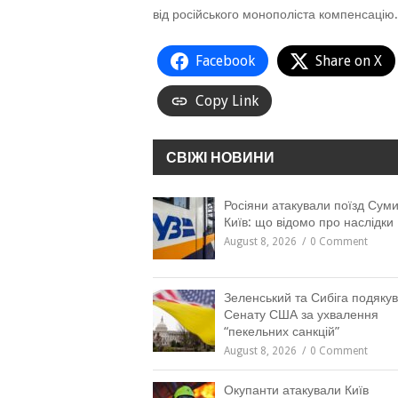
від російського монополіста компенсацію.
Facebook
Share on X
Copy Link
СВІЖІ НОВИНИ
Росіяни атакували поїзд Суми
Київ: що відомо про наслідки
August 8, 2026
0 Comment
Зеленський та Сибіга подяку
Сенату США за ухвалення
“пекельних санкцій”
August 8, 2026
0 Comment
Окупанти атакували Київ