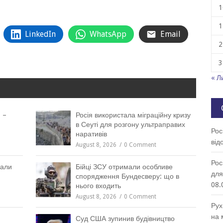
1
1
LinkedIn
WhatsApp
Email
2
3
« Л
 –
Росія використала міграційну кризу
в Сеуті для розгону ультраправих
Рос
наративів
від
August 8, 2026
0 Comment
Рос
вали
Бійці ЗСУ отримали особливе
для
спорядження Бундесверу: що в
08.
нього входить
August 8, 2026
0 Comment
Рух
на 
Суд США зупинив будівництво