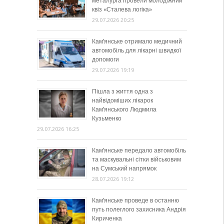
металурга провели молодіжний
квіз «Сталева логіка»
29.07.2026 20:25
Кам’янське отримало медичний
автомобіль для лікарні швидкої
допомоги
29.07.2026 19:19
Пішла з життя одна з
найвідоміших лікарок
Кам’янського Людмила
Кузьменко
29.07.2026 16:25
Кам’янське передало автомобіль
та маскувальні сітки військовим
на Сумський напрямок
28.07.2026 19:12
Кам’янське проведе в останню
путь полеглого захисника Андрія
Кириченка