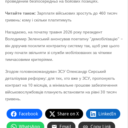
проведеним безпосередньо на бойових позиціях.
Читайте також:
Зарплати військових зростуть до 460 тисяч
гривень: кому і скільки платитимуть
Нагадаємо, на початку травня 2026 року президент
Володимир Зеленський анонсував поетапну "демобілізацію" –
він доручив посилити контрактну систему так, щоб уже цього
року почати звільняти зі служби мобілізованих за чіткими
тимчасовими критеріями.
Згодом головнокомандувач ЗСУ Олександр Сирський
деталізував реформу: для тих, хто вже у ЗСУ, пропонують
контракт на 10 місяців, а мінімальне грошове забезпечення
військовослужбовців планують встановити на рівні 30 тисяч
гривень.
Facebook
Share on X
LinkedIn
WhatsApp
Email
Copy Link