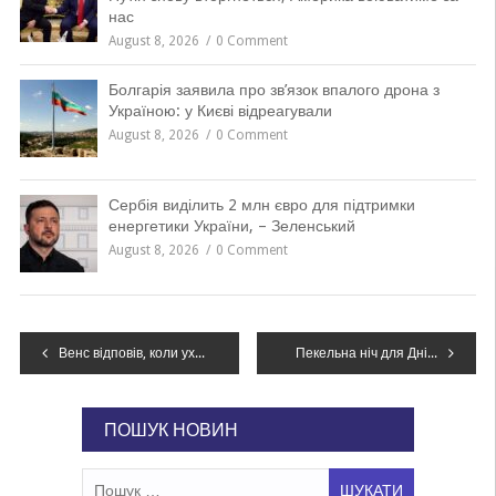
нас
August 8, 2026
0 Comment
Болгарія заявила про зв’язок впалого дрона з
Україною: у Києві відреагували
August 8, 2026
0 Comment
Сербія виділить 2 млн євро для підтримки
енергетики України, – Зеленський
August 8, 2026
0 Comment
Навігація
Венс відповів, коли ухвалить рішення про можливу участь у виборах президента США
Пекельна ніч для Дніпра: вибухи, «шахеди» і загроза ракетного удару
записів
ПОШУК НОВИН
Пошук: