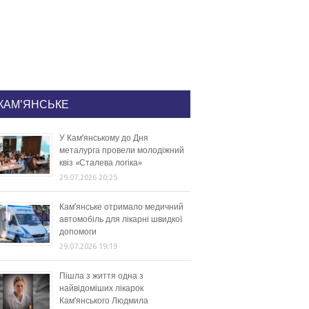
КАМ'ЯНСЬКЕ
У Кам’янському до Дня
металурга провели молодіжний
квіз «Сталева логіка»
29.07.2026 20:25
Кам’янське отримало медичний
автомобіль для лікарні швидкої
допомоги
29.07.2026 19:19
Пішла з життя одна з
найвідоміших лікарок
Кам’янського Людмила