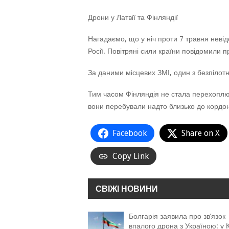
Дрони у Латвії та Фінляндії
Нагадаємо, що у ніч проти 7 травня невід
Росії. Повітряні сили країни повідомили п
За даними місцевих ЗМІ, один з безпілотн
Тим часом Фінляндія не стала перехоплюва
вони перебували надто близько до кордон
Facebook
Share on X
Copy Link
СВІЖІ НОВИНИ
Болгарія заявила про зв’язок
впалого дрона з Україною: у К