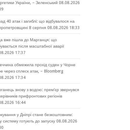
ргетики України, – Зеленський
08.08.2026
09
ад 40 атак і загиблі: що відбувалося на
пропетровщині 8 серпня
08.08.2026 18:33
а вже пішла до Марганця: що
бувається після масштабної аварії
08.2026 17:37
еччина обмежила прохід суден у Чорне
е через сплеск атак, – Bloomberg
08.2026 17:34
ганець знову з водою: прем’єр звернувся
керівників прифронтових регіонів
08.2026 16:44
кування у Дніпрі стане безкоштовним:
у систему готують до запуску
08.08.2026
00