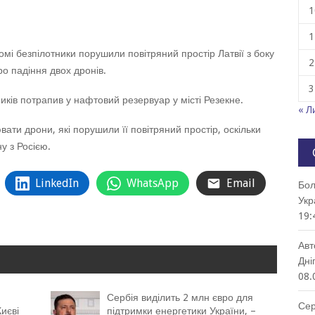
1
1
омі безпілотники порушили повітряний простір Латвії з боку
2
ро падіння двох дронів.
3
иків потрапив у нафтовий резервуар у місті Резекне.
« Л
ти дрони, які порушили її повітряний простір, оскільки
у з Росією.
LinkedIn
WhatsApp
Email
Бол
Укр
19:
Авт
Дні
08.
Сербія виділить 2 млн євро для
Сер
иєві
підтримки енергетики України, –