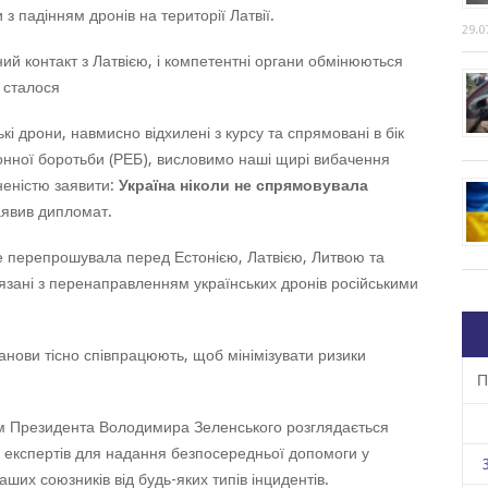
 падінням дронів на території Латвії.
29.0
ний контакт з Латвією, і компетентні органи обмінюються
 сталося
кі дрони, навмисно відхилені з курсу та спрямовані в бік
онної боротьби (РЕБ), висловимо наші щирі вибачення
неністю заявити:
Україна ніколи не спрямовувала
заявив дипломат.
е перепрошувала перед Естонією, Латвією, Литвою та
’язані з перенаправленням українських дронів російськими
танови тісно співпрацюють, щоб мінімізувати ризики
П
ням Президента Володимира Зеленського розглядається
 експертів для надання безпосередньої допомоги у
ших союзників від будь-яких типів інцидентів.