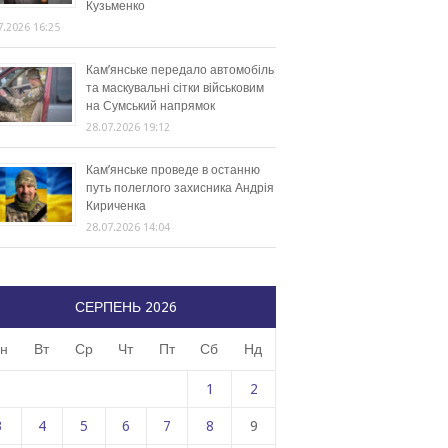
Кузьменко
7.2026 16:25
Кам’янське передало автомобіль
та маскувальні сітки військовим
на Сумський напрямок
28.07.2026 19:12
Кам’янське проведе в останню
путь полеглого захисника Андрія
Кириченка
28.07.2026 14:04
СЕРПЕНЬ 2026
н
Вт
Ср
Чт
Пт
Сб
Нд
1
2
3
4
5
6
7
8
9