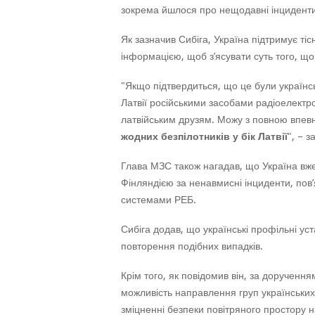
зокрема йшлося про нещодавні інциденти з
Як зазначив Сибіга, Україна підтримує тіс
інформацією, щоб з’ясувати суть того, що
"Якщо підтвердиться, що це були українсь
Латвії російськими засобами радіоелектр
латвійським друзям. Можу з повною впев
жодних безпілотників у бік Латвії
", – 
Глава МЗС також нагадав, що Україна вж
Фінляндією за ненавмисні інциденти, пов
системами РЕБ.
Сибіга додав, що українські профільні ус
повторення подібних випадків.
Крім того, як повідомив він, за доручен
можливість направлення груп українських
зміцненні безпеки повітряного простору на