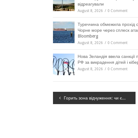
відреагували
August 8, 2026
0 Comment
Туреччина обмежила прохід с
Чорне море через сплеск атак
Bloomberg
August 8, 2026
0 Comment
Нова Зеландія ввела санкції 
РФ за викрадення дітей і кібе
August 8, 2026
0 Comment
Навігація
Горить зона відчуження: чи є загроза для Дніпра та області
записів