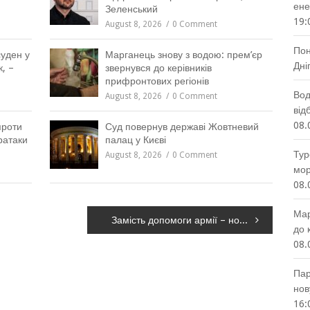
ене
Зеленський
19:
August 8, 2026
0 Comment
Пон
уден у
Марганець знову з водою: прем’єр
Дні
, –
звернувся до керівників
прифронтових регіонів
Вод
August 8, 2026
0 Comment
від
08.
проти
Суд повернув державі Жовтневий
ратаки
палац у Києві
Тур
August 8, 2026
0 Comment
мор
08.
Мар
Замість допомоги армії – нові лавки у скверах: дніпряни обурені витратами на благоустрій під час війни
до 
08.
Пар
нов
16: