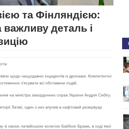
ією та Фінляндією:
 важливу деталь і
зицію
огти
атвією щодо нещодавніх інцидентів із дронами. Компетентні
стеменно з'ясувати всі обставини подій.
ням на міністра закордонних справ України Андрія Сибігу.
торії Латвії, один з них влучив в нафтовий резервуар
у зі своєю латвійською колегою Байбою Браже, в ході якої