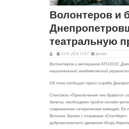
Волонтеров и 
Днепропетров
театральную п
22.01.2020 12:07
Дніпро
Волонтеров и ветеранов АТО/ООС Дне
национальный академический украински
Об этом сообщает пресс-служба Днепроп
Спектакль «Приключения «не бравого» со
билеты, необходимо пройти онлайн-реги
современная сатирическая комедия. Ее 
Виталия Запеки с позывным «Спилберг». 
добровольческого движения Игорь Кириль