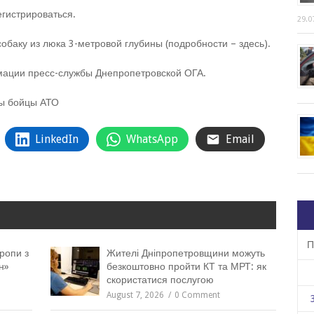
гистрироваться.
29.0
обаку из люка 3-метровой глубины (подробности – здесь).
мации пресс-службы Днепропетровской ОГА.
ры бойцы АТО
LinkedIn
WhatsApp
Email
П
ропи з
Жителі Дніпропетровщини можуть
н»
безкоштовно пройти КТ та МРТ: як
скористатися послугою
August 7, 2026
0 Comment