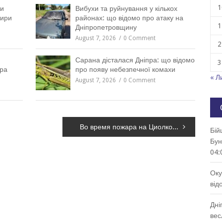
1
ни
Вибухи та руйнування у кількох
тири
районах: що відомо про атаку на
1
Дніпропетровщину
August 7, 2026
0 Comment
2
Сарана дісталася Дніпра: що відомо
3
пра
про появу небезпечної комахи
« Л
August 7, 2026
0 Comment
Во время пожара на Циолковского в Каменском пострадала женщина
Бій
Бун
04:
Оку
від
Дні
вес