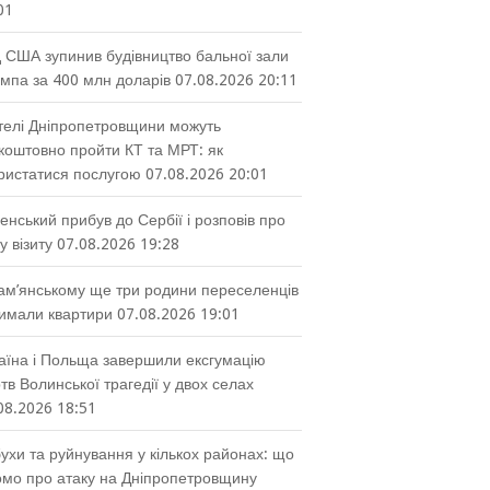
01
 США зупинив будівництво бальної зали
мпа за 400 млн доларів
07.08.2026 20:11
елі Дніпропетровщини можуть
коштовно пройти КТ та МРТ: як
ристатися послугою
07.08.2026 20:01
енський прибув до Сербії і розповів про
у візиту
07.08.2026 19:28
ам’янському ще три родини переселенців
имали квартири
07.08.2026 19:01
аїна і Польща завершили ексгумацію
тв Волинської трагедії у двох селах
08.2026 18:51
ухи та руйнування у кількох районах: що
омо про атаку на Дніпропетровщину