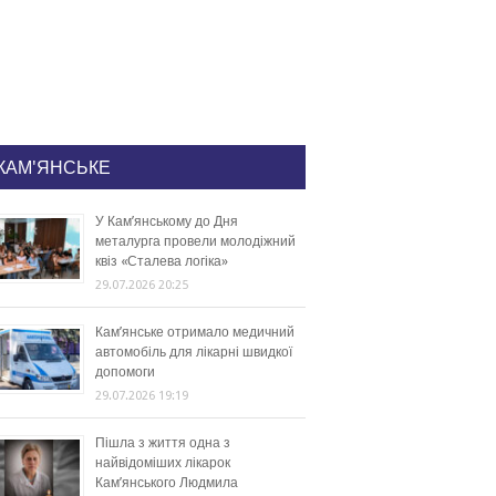
КАМ'ЯНСЬКЕ
У Кам’янському до Дня
металурга провели молодіжний
квіз «Сталева логіка»
29.07.2026 20:25
Кам’янське отримало медичний
автомобіль для лікарні швидкої
допомоги
29.07.2026 19:19
Пішла з життя одна з
найвідоміших лікарок
Кам’янського Людмила