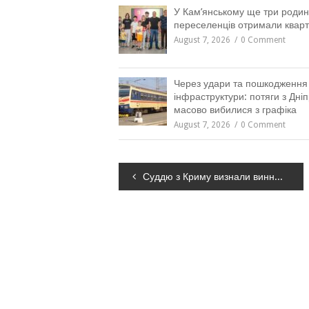
У Кам’янському ще три роди
переселенців отримали квар
August 7, 2026
0 Comment
Через удари та пошкодження
інфраструктури: потяги з Дні
масово вибилися з графіка
August 7, 2026
0 Comment
Навігація
Суддю з Криму визнали винним у державній зраді і засудили до 12 років в’язниці
записів