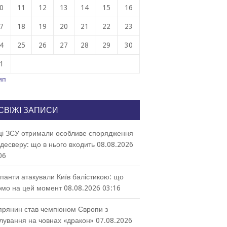
0
11
12
13
14
15
16
7
18
19
20
21
22
23
4
25
26
27
28
29
30
1
ип
СВІЖІ ЗАПИСИ
ці ЗСУ отримали особливе спорядження
десверу: що в нього входить
08.08.2026
06
панти атакували Київ балістикою: що
омо на цей момент
08.08.2026 03:16
прянин став чемпіоном Європи з
лування на човнах «дракон»
07.08.2026