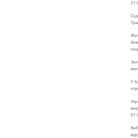
21:
Суд
Тра
Жит
без
ско
Зел
мет
У К
отр
Укр
жер
07.
Виб
від