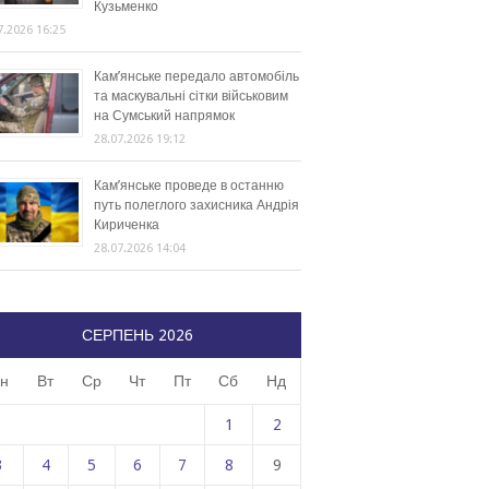
Кузьменко
7.2026 16:25
Кам’янське передало автомобіль
та маскувальні сітки військовим
на Сумський напрямок
28.07.2026 19:12
Кам’янське проведе в останню
путь полеглого захисника Андрія
Кириченка
28.07.2026 14:04
СЕРПЕНЬ 2026
н
Вт
Ср
Чт
Пт
Сб
Нд
1
2
3
4
5
6
7
8
9