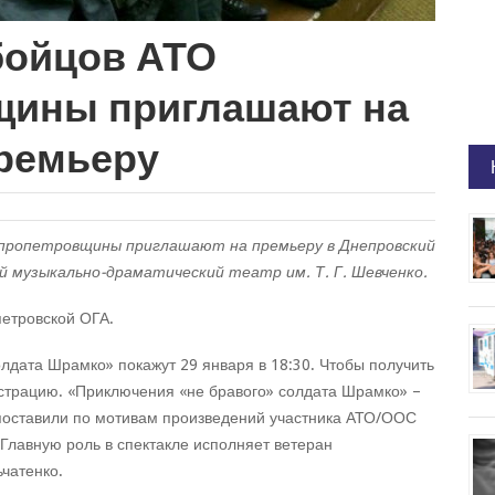
бойцов АТО
щины приглашают на
ремьеру
пропетровщины приглашают на премьеру в Днепровский
й музыкально-драматический театр им. Т. Г. Шевченко.
етровской ОГА.
лдата Шрамко» покажут 29 января в 18:30. Чтобы получить
страцию. «Приключения «не бравого» солдата Шрамко» –
поставили по мотивам произведений участника АТО/ООС
Главную роль в спектакле исполняет ветеран
чатенко.