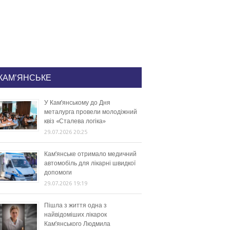
КАМ'ЯНСЬКЕ
У Кам’янському до Дня
металурга провели молодіжний
квіз «Сталева логіка»
29.07.2026 20:25
Кам’янське отримало медичний
автомобіль для лікарні швидкої
допомоги
29.07.2026 19:19
Пішла з життя одна з
найвідоміших лікарок
Кам’янського Людмила