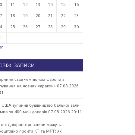
0
11
12
13
14
15
16
7
18
19
20
21
22
23
4
25
26
27
28
29
30
1
ип
СВІЖІ ЗАПИСИ
прянин став чемпіоном Європи з
лування на човнах «дракон»
07.08.2026
01
 США зупинив будівництво бальної зали
мпа за 400 млн доларів
07.08.2026 20:11
елі Дніпропетровщини можуть
коштовно пройти КТ та МРТ: як