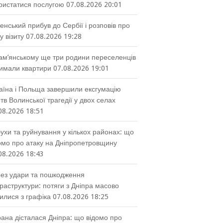
ристатися послугою
07.08.2026 20:01
енський прибув до Сербії і розповів про
у візиту
07.08.2026 19:28
ам’янському ще три родини переселенців
имали квартири
07.08.2026 19:01
аїна і Польща завершили ексгумацію
тв Волинської трагедії у двох селах
08.2026 18:51
ухи та руйнування у кількох районах: що
омо про атаку на Дніпропетровщину
08.2026 18:43
ез удари та пошкодження
раструктури: потяги з Дніпра масово
илися з графіка
07.08.2026 18:25
ана дісталася Дніпра: що відомо про