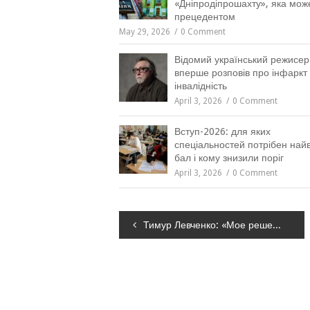
«Дніпродіпрошахту», яка мож
прецедентом
May 29, 2026
0 Comment
Відомий український режисер
вперше розповів про інфаркт 
інвалідність
April 3, 2026
0 Comment
Вступ-2026: для яких
спеціальностей потрібен на
бал і кому знизили поріг
April 3, 2026
0 Comment
Навігація
Тимур Левченко: «Мое решение быть в команде партии «Бджола» основано на желании менять город к лучшему»
записів