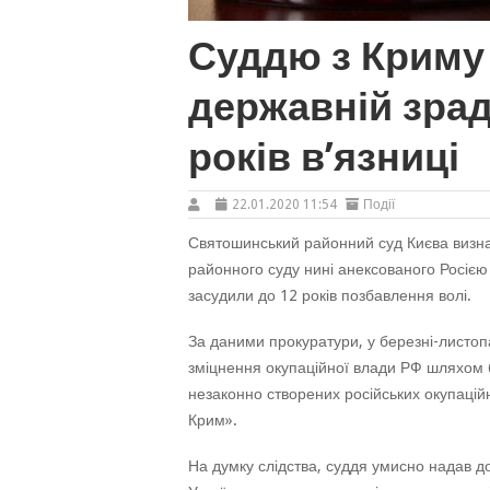
Суддю з Криму
державній зраді
років в’язниці
22.01.2020 11:54
Події
Святошинський районний суд Києва визна
районного суду нині анексованого Росією
засудили до 12 років позбавлення волі.
За даними прокуратури, у березні-листоп
зміцнення окупаційної влади РФ шляхом б
незаконно створених російських окупаційн
Крим».
На думку слідства, суддя умисно надав до