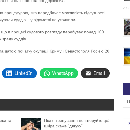
іальній цілісності нашої держави».
29.0
ю процедурою, яка передбачає можливість відсутності
мували суддю – у відомстві не уточнили.
 що в процесі судового розгляду перебуває понад 100
 зраду суддів.
а датою початку окупації Криму і Севастополя Росією 20
LinkedIn
WhatsApp
Email
П
зки та
Після тренування не ігноруйте це:
шкіра скаже “дякую”