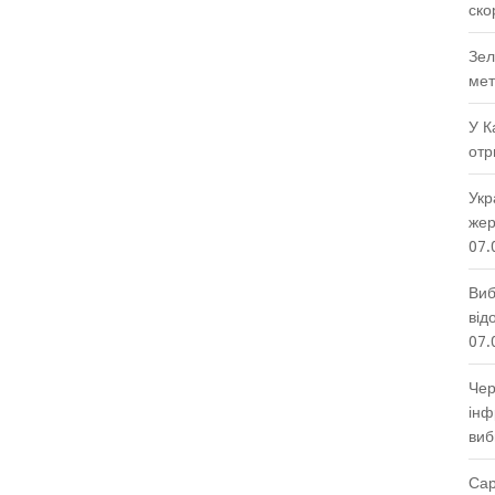
ско
Зел
мет
У К
отр
Укр
жер
07.
Виб
від
07.
Чер
інф
виб
Сар