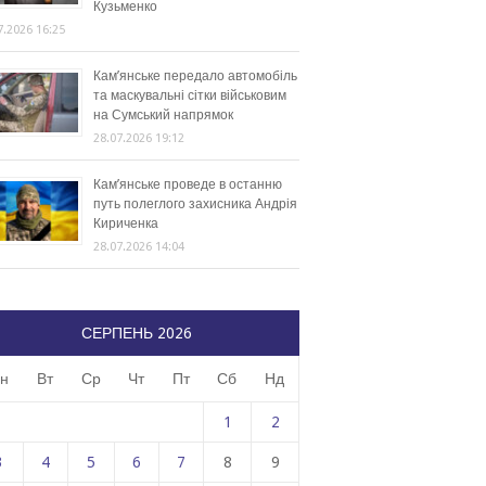
Кузьменко
7.2026 16:25
Кам’янське передало автомобіль
та маскувальні сітки військовим
на Сумський напрямок
28.07.2026 19:12
Кам’янське проведе в останню
путь полеглого захисника Андрія
Кириченка
28.07.2026 14:04
СЕРПЕНЬ 2026
н
Вт
Ср
Чт
Пт
Сб
Нд
1
2
3
4
5
6
7
8
9