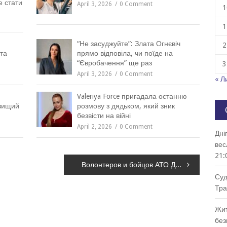
е стати
April 3, 2026
0 Comment
1
1
“Не засуджуйте”: Злата Огнєвіч
2
та
прямо відповіла, чи поїде на
“Євробачення” ще раз
3
April 3, 2026
0 Comment
« Л
Valeriya Force пригадала останню
йвищий
розмову з дядьком, який зник
безвісти на війні
April 2, 2026
0 Comment
Дні
вес
21:
Волонтеров и бойцов АТО Днепропетровщины приглашают на театральную премьеру
Суд
Тра
Жит
без