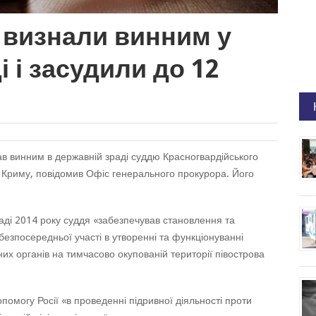
 визнали винним у
 і засудили до 12
в винним в державній зраді суддю Красногвардійського
 Криму, повідомив Офіс генерального прокурора. Його
аді 2014 року суддя «забезпечував становлення та
езпосередньої участі в утворенні та функціонуванні
их органів на тимчасово окупованій території півострова
помогу Росії «в проведенні підривної діяльності проти