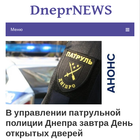
Skip
to
content
Меню
В управлении патрульной
полиции Днепра завтра День
открытых дверей