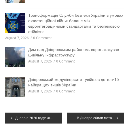
Трансформація Служби безпеки України в умовах
екзистенційної війни: баланс між
євроінтеграційними стандартами та безпековою
стійкістю
August 7, 2026
0 Comment
Дим над Дніпровським районом: ворог атакував
цивільну інфраструктуру
August 7, 2026
0 Comment
Дніпровський медуніверситет увійшов до топ-15
найкращих вишів України
August 7, 2026
0 Comment
Навігація
Днепр в 2020 году: какие изменения ждут горожан
В Днепре сбили мотоциклиста, – ФОТО, ВИДЕО