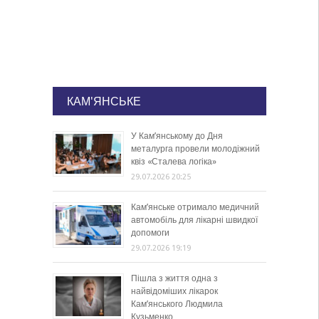
КАМ'ЯНСЬКЕ
У Кам’янському до Дня
металурга провели молодіжний
квіз «Сталева логіка»
29.07.2026 20:25
Кам’янське отримало медичний
автомобіль для лікарні швидкої
допомоги
29.07.2026 19:19
Пішла з життя одна з
найвідоміших лікарок
Кам’янського Людмила
Кузьменко