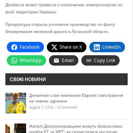
Донбасса может привести к отключению электроэнергии по
всей территории Украины.
Прокуратура открыла уголовное производство по факту
блокирования железной дороги в Луганской области.
Facebook
Share on X
LinkedIn
WhatsApp
Email
Copy Link
СВІЖІ НОВИНИ
Дніпрянин став чемпіоном Європи з веслування
на човнах «дракон»
August 7, 2026
0 Comment
Жителі Дніпропетровщини можуть безкоштовно
пройти КТ та МРТ: як скористатися послугою