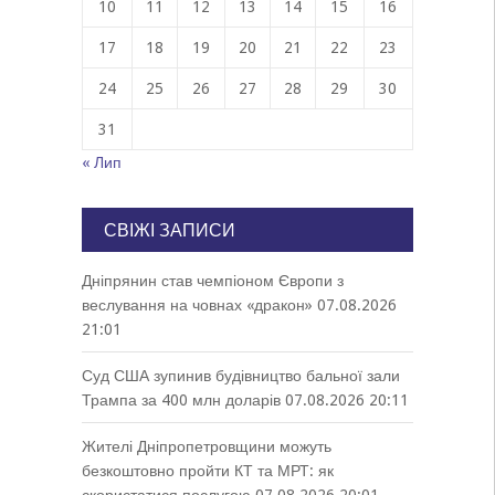
10
11
12
13
14
15
16
17
18
19
20
21
22
23
24
25
26
27
28
29
30
31
« Лип
СВІЖІ ЗАПИСИ
Дніпрянин став чемпіоном Європи з
веслування на човнах «дракон»
07.08.2026
21:01
Суд США зупинив будівництво бальної зали
Трампа за 400 млн доларів
07.08.2026 20:11
Жителі Дніпропетровщини можуть
безкоштовно пройти КТ та МРТ: як