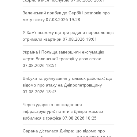
скористатися послугою
07.08.2026 20:01
Зеленський прибув до Сербії і розповів про
мету візиту
07.08.2026 19:28
У Кам’янському ще три родини переселенців
отримали квартири
07.08.2026 19:01
Україна і Польща завершили ексгумацію
жертв Волинської трагедії у двох селах
07.08.2026 18:51
Вибухи та руйнування у кількох районах: що
відомо про атаку на Дніпропетровщину
07.08.2026 18:43
Через удари та пошкодження
інфраструктури: потяги з Дніпра масово
вибилися з графіка
07.08.2026 18:25
Сарана дісталася Дніпра: що відомо про