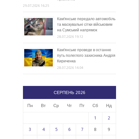
29.07.2026 16:25
Кам’янське передало автомобіль
та маскувальні сітки військовим
на Сумський напрямок
28.07.2026 19:12
Кам’янське проведе в останню
путь полеглого захисника Андрія
Кириченка
28.07.2026 14:04
СЕРПЕНЬ 2026
Пн
Вт
Ср
Чт
Пт
Сб
Нд
1
2
3
4
5
6
7
8
9