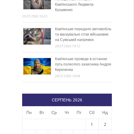
Кам’янського Людмила
Кузьменко
29.07.2026 16:25
Кам’янське передало автомобіль
та маскувальні сітки військовим
на Сумський напрямок
28.07.2026 19:12
Кам’янське проведе в останню
путь полеглого захисника Андрія
Кириченка
28.07.2026 14:04
СЕРПЕНЬ 2026
Пн
Вт
Ср
Чт
Пт
Сб
Нд
1
2