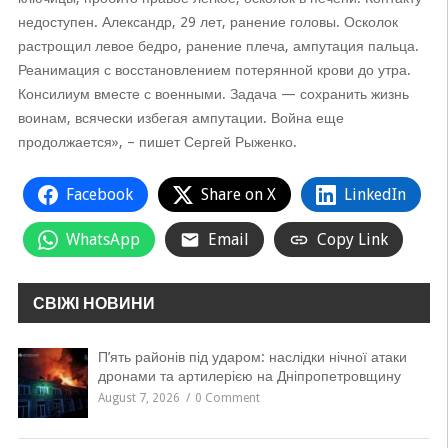
недоступен. Александр, 29 лет, ранение головы. Осколок
растрощил левое бедро, ранение плеча, ампутация пальца.
Реанимация с восстановлением потерянной крови до утра.
Консилиум вместе с военными. Задача — сохранить жизнь
воинам, всячески избегая ампутации. Война еще
продолжается», – пишет Сергей Рыженко.
Facebook
Share on X
LinkedIn
WhatsApp
Email
Copy Link
СВІЖІ НОВИНИ
П’ять районів під ударом: наслідки нічної атаки
дронами та артилерією на Дніпропетровщину
August 7, 2026
0 Comment