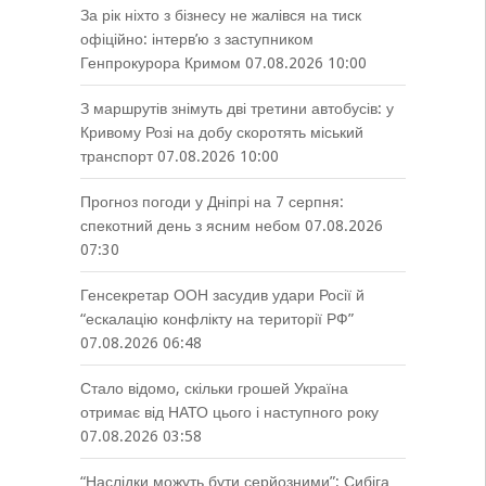
За рік ніхто з бізнесу не жалівся на тиск
офіційно: інтерв’ю з заступником
Генпрокурора Кримом
07.08.2026 10:00
З маршрутів знімуть дві третини автобусів: у
Кривому Розі на добу скоротять міський
транспорт
07.08.2026 10:00
Прогноз погоди у Дніпрі на 7 серпня:
спекотний день з ясним небом
07.08.2026
07:30
Генсекретар ООН засудив удари Росії й
“ескалацію конфлікту на території РФ”
07.08.2026 06:48
Стало відомо, скільки грошей Україна
отримає від НАТО цього і наступного року
07.08.2026 03:58
“Наслідки можуть бути серйозними”: Сибіга