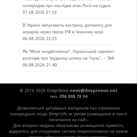
попередив про наслідки атак Росії на судна
07.08.2026 01:53
В Україні запускають екстрену допомогу для
аграріїв через терор РФ в Чорному морі
06.08.2026 22:25
Як “Місія нездійсненна”. Український сержант
розповів про труднощі шляху на “нуль”, – ЗМІ
06.08.2026 21:40
© 2016-2026 DneprNews
news@dneprnews.net
тел. 096 008 78 94
Дозволяється цитування матеріалів без отримання
попередньої згоди DneprLife за умови розміщення в тексті
посилання на сайт.
Для інтернет-видань обов'язково розміщення прямого,
відкритого для пошукових систем гіперпосилання не нижче