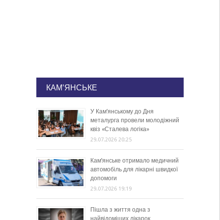
КАМ'ЯНСЬКЕ
У Кам’янському до Дня
металурга провели молодіжний
квіз «Сталева логіка»
29.07.2026 20:25
Кам’янське отримало медичний
автомобіль для лікарні швидкої
допомоги
29.07.2026 19:19
Пішла з життя одна з
найвідоміших лікарок