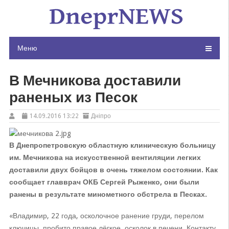
Skip
to
content
Меню
В Мечникова доставили
раненых из Песок
14.09.2016 13:22
Дніпро
В Днепропетровскую областную клиническую больницу
им. Мечникова на искусственной вентиляции легких
доставили двух бойцов в очень тяжелом состоянии. Как
сообщает главврач ОКБ Сергей Рыженко, они были
ранены в результате минометного обстрела в Песках.
«Владимир, 22 года, осколочное ранение груди, перелом
ключицы, пробито правое лёгкое, осколок в печени. Контакту