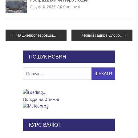
постраждали четверо людей
August 6, 2026
0 Comment
Навігація
На Днепропетровщине мужчину арестовали за взрыв и смерть на предприятии
Новый садик в Слобожанском Президент Украины назвал примером децентрализации
записів
ПОШУК НОВИН
Пошук:
Погода на 2 тижні
КУРС ВАЛЮТ