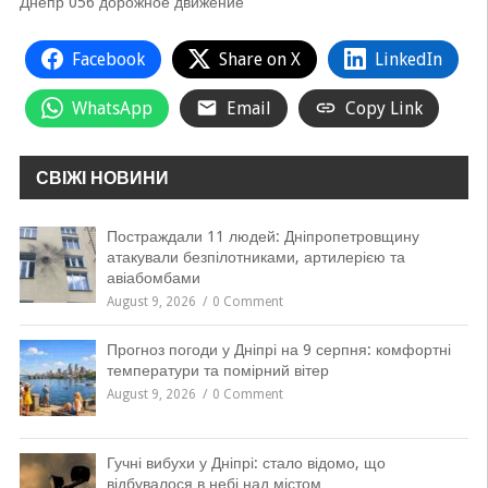
Днепр 056 дорожное движение
Facebook
Share on X
LinkedIn
WhatsApp
Email
Copy Link
СВІЖІ НОВИНИ
Постраждали 11 людей: Дніпропетровщину
атакували безпілотниками, артилерією та
авіабомбами
August 9, 2026
0 Comment
Прогноз погоди у Дніпрі на 9 серпня: комфортні
температури та помірний вітер
August 9, 2026
0 Comment
Гучні вибухи у Дніпрі: стало відомо, що
відбувалося в небі над містом