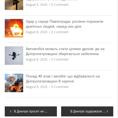
August 9, 2026
0 Comment
Удар у серце Павлограда: росіяни поранили
дев’ятьох людей, серед них діти
August 8, 2026
0 Comment
Автомобілі можуть стати цілями дронів: де на
Дніпропетровщині зберігається небезпека
August 8, 2026
0 Comment
Понад 40 атак і загиблі: що відбувалося на
Дніпропетровщині 8 серпня
August 8, 2026
0 Comment
Навігація
В Днепре просят не присоединять детскую больницу №2 к коммунальной больнице №5
В Днепре задержали двух подростков, “заминировавших” почти 20 школ: зачем они это делали, – ФОТО