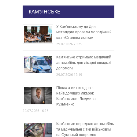
КАМ'ЯНСЬКЕ
У Кам’янському до Дня
металурга провели молодіжний
квіз «Сталева логіка»
29.07.2026 20:25
Кам’янське отримало медичний
автомобіль для лікарні швидкої
допомоги
29.07.2026 19:19
Пішла з життя одна з
найвідоміших лікарок
Кам’янського Людмила
Кузьменко
29.07.2026 16:25
Кам’янське передало автомобіль
та маскувальні сітки військовим
на Сумський напрямок