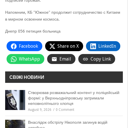
подписей горожан.
Напомним, КБ "Южное" продолжит сотрудничество с Китаем
в мирном освоении космоса.
Днепр 056 петиция больница
Facebook
Share on X
LinkedIn
WhatsApp
Email
Copy Link
СВІЖІ НОВИНИ
Створював розважальний контент у поліцейській
формі: у Верхньодніпровську затримали
неповнолітнього хлопця
August 9, 2026
0 Comment
Внаслідок обстрілу Нікополя загинув водій
автобуса