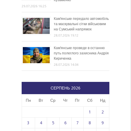
Кузьменко
29.07.2026 16:25
Кам’янське передало автомобіль
та маскувальні сітки військовим
на Сумський напрямок
28.07.2026 19:12
Кам’янське проведе в останню
путь полеглого захисника Андрія
Кириченка
28.07.2026 14:04
СЕРПЕНЬ 2026
Пн
Вт
Ср
Чт
Пт
Сб
Нд
1
2
3
4
5
6
7
8
9