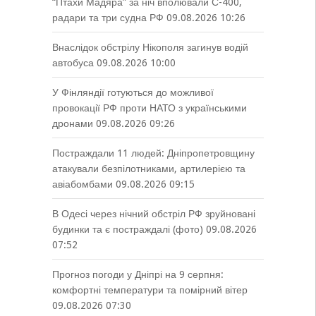
“Птахи Мадяра” за ніч вполювали С-400,
радари та три судна РФ
09.08.2026 10:26
Внаслідок обстрілу Нікополя загинув водій
автобуса
09.08.2026 10:00
У Фінляндії готуються до можливої
провокації РФ проти НАТО з українськими
дронами
09.08.2026 09:26
Постраждали 11 людей: Дніпропетровщину
атакували безпілотниками, артилерією та
авіабомбами
09.08.2026 09:15
В Одесі через нічний обстріл РФ зруйновані
будинки та є постраждалі (фото)
09.08.2026
07:52
Прогноз погоди у Дніпрі на 9 серпня:
комфортні температури та помірний вітер
09.08.2026 07:30