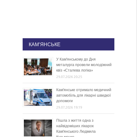
КАМ'ЯНСЬКЕ
У Кам’янському до Дня
металурга провели молодіжний
квіз «Сталева логіка»
29.07.2026 20:25
Кам’янське отримало медичний
автомобіль для лікарні швидкої
допомоги
29.07.2026 19:19
Пішла з життя одна з
найвідоміших лікарок
Кам’янського Людмила