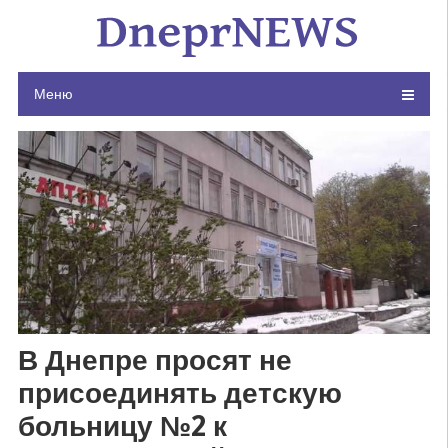
Skip
to
content
Меню
В Днепре просят не
присоединять детскую
больницу №2 к