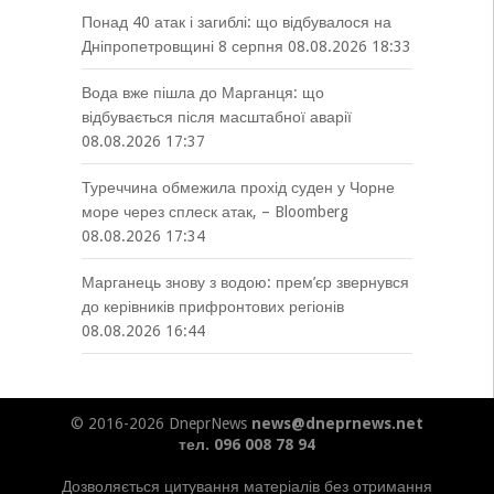
Понад 40 атак і загиблі: що відбувалося на
Дніпропетровщині 8 серпня
08.08.2026 18:33
Вода вже пішла до Марганця: що
відбувається після масштабної аварії
08.08.2026 17:37
Туреччина обмежила прохід суден у Чорне
море через сплеск атак, – Bloomberg
08.08.2026 17:34
Марганець знову з водою: прем’єр звернувся
до керівників прифронтових регіонів
08.08.2026 16:44
© 2016-2026 DneprNews
news@dneprnews.net
тел. 096 008 78 94
Дозволяється цитування матеріалів без отримання