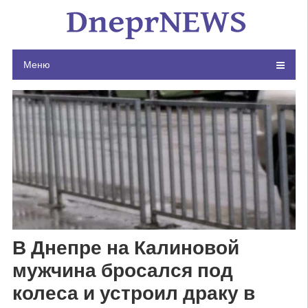
Skip
to
content
Меню
В Днепре на Калиновой
мужчина бросался под
колеса и устроил драку в