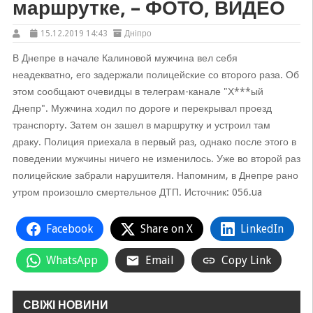
маршрутке, – ФОТО, ВИДЕО
15.12.2019 14:43
Дніпро
В Днепре в начале Калиновой мужчина вел себя
неадекватно, его задержали полицейские со второго раза. Об
этом сообщают очевидцы в телеграм-канале "Х***ый
Днепр". Мужчина ходил по дороге и перекрывал проезд
транспорту. Затем он зашел в маршрутку и устроил там
драку. Полиция приехала в первый раз, однако после этого в
поведении мужчины ничего не изменилось. Уже во второй раз
полицейские забрали нарушителя. Напомним, в Днепре рано
утром произошло смертельное ДТП. Источник: 056.ua
Facebook
Share on X
LinkedIn
WhatsApp
Email
Copy Link
СВІЖІ НОВИНИ