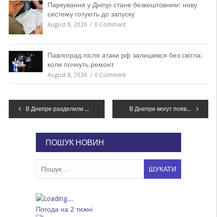
Паркування у Дніпрі стане безкоштовним: нову
систему готують до запуску
August 8, 2026
0 Comment
Павлоград після атаки рф залишився без світла:
коли почнуть ремонт
August 8, 2026
0 Comment
Навігація
В Днепре разделили общественный транспорт по цветам и показали синие троллейбусы, – ФОТО
В Днепре могут появиться остановки поездов в Мариуполь и Новоалексеевку: что для этого нужно
записів
ПОШУК НОВИН
Пошук:
Погода на 2 тижні