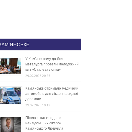
КАМ'ЯНСЬКЕ
У Кам’янському до Дня
металурга провели молодіжний
квіз «Сталева логіка»
29.07.2026 20:25
Кам’янське отримало медичний
автомобіль для лікарні швидкої
допомоги
29.07.2026 19:19
Пішла з життя одна з
найвідоміших лікарок
Кам’янського Людмила