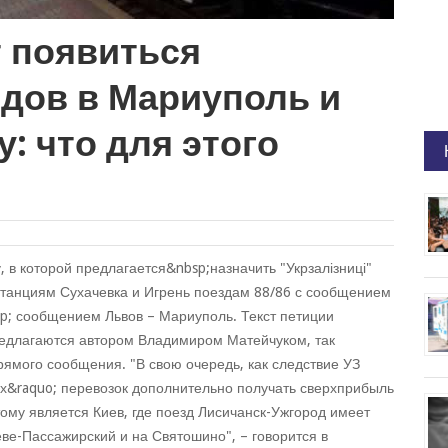
т появиться
здов в Мариуполь и
: что для этого
 в которой предлагается&nbsp;назначить "Укрзалізниці"
станциям Сухачевка и Игрень поездам 88/86 с сообщением
p; сообщением Львов – Мариуполь. Текст петиции
едлагаются автором Владимиром Матейчуком, так
рямого сообщения. "В свою очередь, как следствие УЗ
их&raquo; перевозок дополнительно получать сверхприбыль
тому является Киев, где поезд Лисичанск-Ужгород имеет
еве-Пассажирский и на Святошино", – говорится в