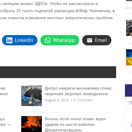
ь петицию можно ЗДЕСЬ. Чтобы ее рассмотрели в
29.0
собрать 25 тысяч подписей украинцев.&nbsp; Напомним, в
аска помогла в решении местных энергетических проблем.
LinkedIn
WhatsApp
Email
за:
Дніпро накрила виснажлива спека:
жчої
тваринам загрожує зневоднення
August 8, 2026
0 Comment
П
 що
Вогонь після нічної атаки: ворог
іпро —
ударив по шести районах
Дніпропетровщини