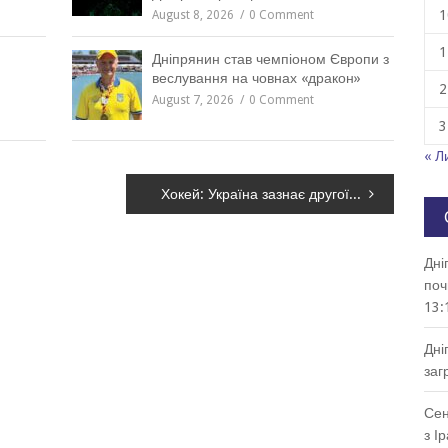
1
August 8, 2026
0 Comment
1
Дніпрянин став чемпіоном Європи з
веслування на човнах «дракон»
2
August 7, 2026
0 Comment
3
« Л
Хокей: Україна зазнає другої поразки на чемпіонаті світу
Дні
поч
13:
Дні
заг
Сен
з І