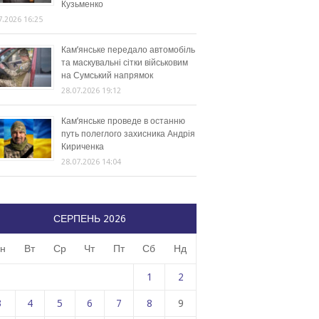
Кузьменко
7.2026 16:25
Кам’янське передало автомобіль
та маскувальні сітки військовим
на Сумський напрямок
28.07.2026 19:12
Кам’янське проведе в останню
путь полеглого захисника Андрія
Кириченка
28.07.2026 14:04
СЕРПЕНЬ 2026
н
Вт
Ср
Чт
Пт
Сб
Нд
1
2
3
4
5
6
7
8
9