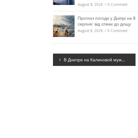
August 8, 2026
0 Comment
Прогноз погоди у Дніпрі на 8
серпня: від спеки до дощу
August 8, 2026
0 Comment
Навігація
В Днепре на Калиновой мужчина бросался под колеса и устроил драку в маршрутке, – ФОТО, ВИДЕО
записів