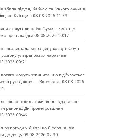
ія вбила дідуся, бабусю та їхнього онука в
івці на Київщині
08.08.2026 11:33
іяни атакували поїзд Суми – Київ: що
омо про наслідки
08.08.2026 10:17
ія використала міграційну кризу в Сеуті
 розгону ультраправих наративів
08.2026 09:21
 потяга можуть зупинити: що відбувається
маршруті Дніпро — Запоріжжя
08.08.2026
14
онь після нічної атаки: ворог ударив по
ти районах Дніпропетровщини
08.2026 08:46
гноз погоди у Дніпрі на 8 серпня: від
ки до дощу
08.08.2026 07:30