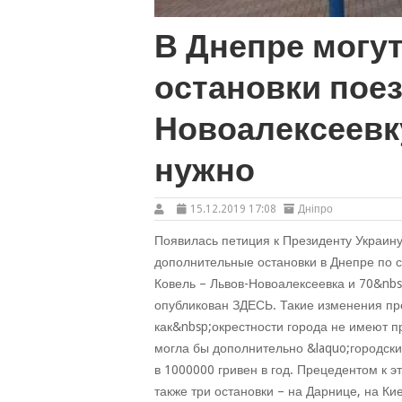
В Днепре могу
остановки пое
Новоалексеевку
нужно
15.12.2019 17:08
Дніпро
Появилась петиция к Президенту Украину,
дополнительные остановки в Днепре по 
Ковель – Львов-Новоалексеевка и 70&nbs
опубликован ЗДЕСЬ. Такие изменения пр
как&nbsp;окрестности города не имеют п
могла бы дополнительно &laquo;городск
в 1000000 гривен в год. Прецедентом к э
также три остановки – на Дарнице, на Ки