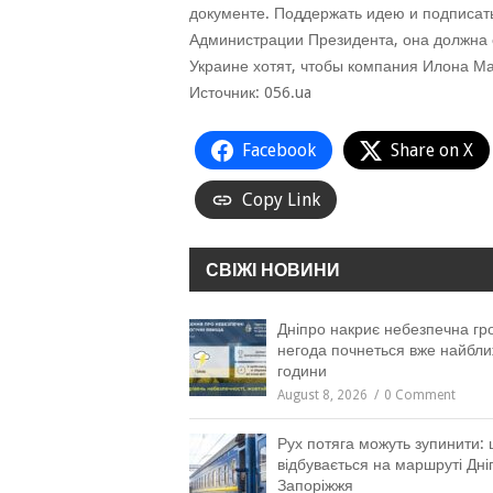
документе. Поддержать идею и подписат
Администрации Президента, она должна 
Украине хотят, чтобы компания Илона М
Источник: 056.ua
Facebook
Share on X
Copy Link
СВІЖІ НОВИНИ
Дніпро накриє небезпечна гро
негода почнеться вже найбли
години
August 8, 2026
0 Comment
Рух потяга можуть зупинити:
відбувається на маршруті Дн
Запоріжжя