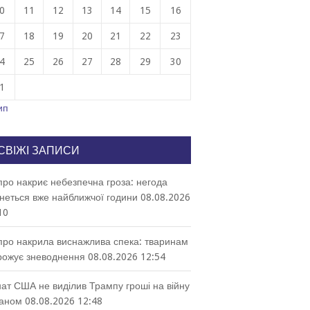
0
11
12
13
14
15
16
7
18
19
20
21
22
23
4
25
26
27
28
29
30
1
ип
СВІЖІ ЗАПИСИ
про накриє небезпечна гроза: негода
неться вже найближчої години
08.08.2026
10
про накрила виснажлива спека: тваринам
рожує зневоднення
08.08.2026 12:54
ат США не виділив Трампу гроші на війну
раном
08.08.2026 12:48