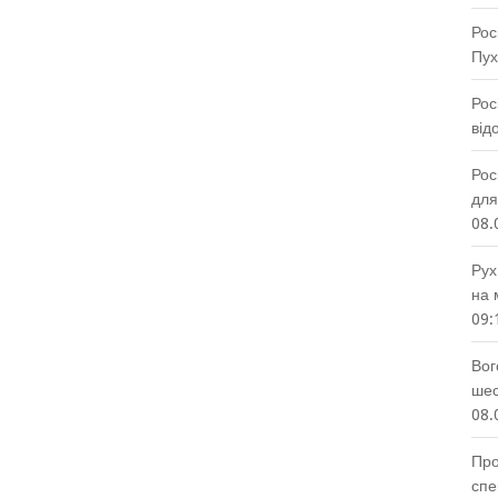
Рос
Пух
Рос
від
Рос
для
08.
Рух
на 
09:
Вог
шес
08.
Про
спе