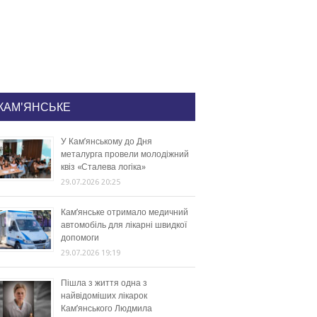
КАМ'ЯНСЬКЕ
У Кам’янському до Дня
металурга провели молодіжний
квіз «Сталева логіка»
29.07.2026 20:25
Кам’янське отримало медичний
автомобіль для лікарні швидкої
допомоги
29.07.2026 19:19
Пішла з життя одна з
найвідоміших лікарок
Кам’янського Людмила