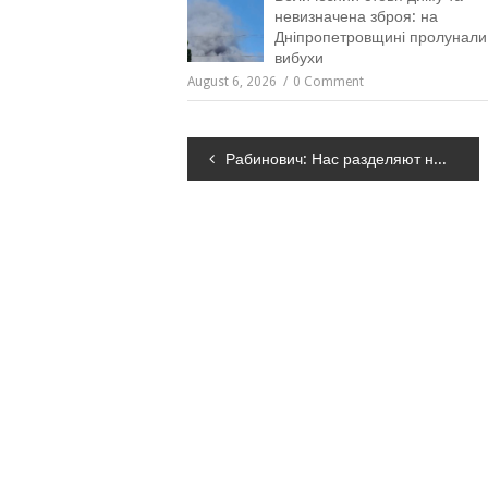
невизначена зброя: на
Дніпропетровщині пролунали
вибухи
August 6, 2026
0 Comment
Навігація
Рабинович: Нас разделяют на «бендеровцев» и «москалей», чтобы грабить и тех, и других
записів