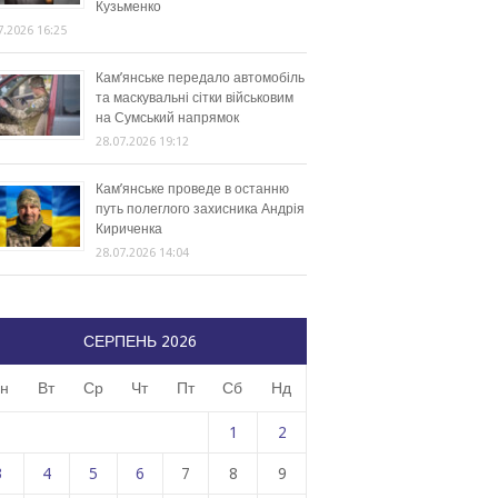
Кузьменко
7.2026 16:25
Кам’янське передало автомобіль
та маскувальні сітки військовим
на Сумський напрямок
28.07.2026 19:12
Кам’янське проведе в останню
путь полеглого захисника Андрія
Кириченка
28.07.2026 14:04
СЕРПЕНЬ 2026
н
Вт
Ср
Чт
Пт
Сб
Нд
1
2
3
4
5
6
7
8
9