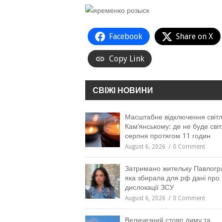
Facebook
Share on X
Copy Link
СВІЖІ НОВИНИ
Масштабне відключення світл
Кам’янському: де не буде світ
серпня протягом 11 годин
August 6, 2026
0 Comment
Затримано жительку Павлогр
яка збирала для рф дані про 
дислокації ЗСУ
August 6, 2026
0 Comment
Величезний стовп диму та