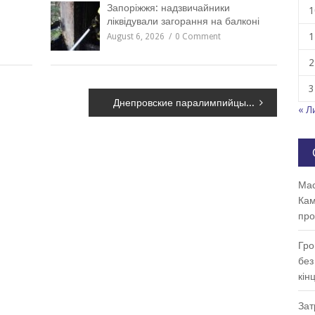
Запоріжжя: надзвичайники
1
ліквідували загорання на балконі
1
August 6, 2026
0 Comment
2
3
Днепровские паралимпийцы завоевали золото на соревнованиях по легкой атлетике в Лондоне
« Л
Мас
Кам
про
Гро
без
кін
Зат