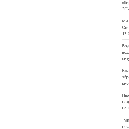
зби
ЗС
Ми 
Сиб
13:
Вод
вод
сит
Вел
збр
виб
Під
под
06.
“Ми
пос