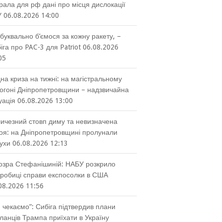
рала для рф дані про місця дислокації
У
06.08.2026 14:00
буквально б’ємося за кожну ракету, –
іга про PAC-3 для Patriot
06.08.2026
05
на криза на тижні: на магістральному
огоні Дніпропетровщини – надзвичайна
уація
06.08.2026 13:00
ичезний стовп диму та невизначена
оя: на Дніпропетровщині пролунали
ухи
06.08.2026 12:13
озра Стефанішиній: НАБУ розкрило
робиці справи експосолки в США
08.2026 11:56
 чекаємо”: Сибіга підтвердив плани
ланців Трампа приїхати в Україну