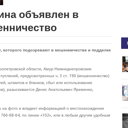
ина объявлен в
енничество
, которого подозревают в мошенничестве и подделке
ропетровской области, Амур-Нижнеднепровским
уплений, предусмотренных ч. 3 ст. 190 (мошенничество)
атей, штампов и бланков, сбыт или использование
ов), разыскивается Денис Анатольевич Яременко,
ину на фото и владеет информацией о местонахождении
 766-68-64, по линии «102», или в любым другим удобным