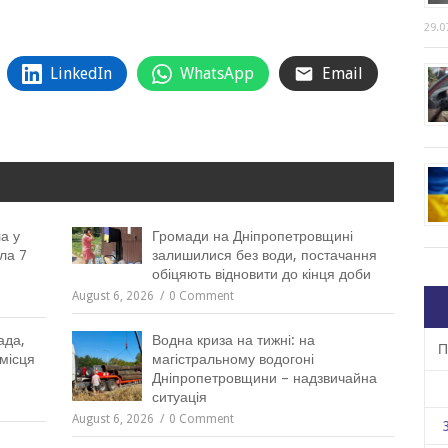
29.0
LinkedIn
WhatsApp
Email
а у
Громади на Дніпропетровщині
ла 7
залишилися без води, постачання
обіцяють відновити до кінця доби
August 6, 2026
0 Comment
ада,
Водна криза на тижні: на
П
місця
магістральному водогоні
Дніпропетровщини – надзвичайна
ситуація
August 6, 2026
0 Comment