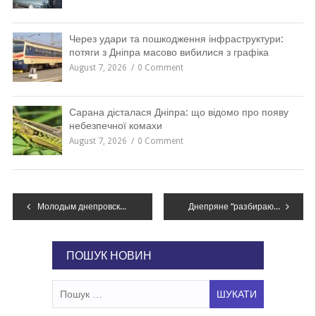
Через удари та пошкодження інфраструктури:
потяги з Дніпра масово вибилися з графіка
August 7, 2026
0 Comment
Сарана дісталася Дніпра: що відомо про появу
небезпечної комахи
August 7, 2026
0 Comment
Навігація
Молодым днепровским бизнесменам будут давать деньги за идеи
Днепряне “разбирают” субсидии, как горячие пирожки
записів
ПОШУК НОВИН
Пошук: