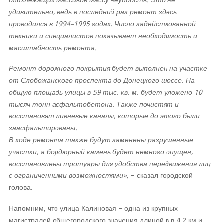
близлежащих массивов массу неудобств. Это не
удивительно, ведь в последний раз ремонт здесь
проводился в 1994–1995 годах. Число задействованной
техники и специалистов показывает необходимость и
масштабность ремонта.
Ремонт дорожного покрытия будет выполнен на участке
от Слобожанского проспекта до Донецкого шоссе. На
общую площадь улицы в 59 тыс. кв. м. будет уложено 10
тысяч тонн асфальтобетона. Также почистят и
восстановят ливневые каналы, которые до этого были
заасфальтированы.
В ходе ремонта также будут заменены разрушенные
участки, а бордюрный камень будет немного опущен,
восстановлены тротуары для удобства передвижения лиц
с ограниченными возможностями»,
– сказал городской
голова.
Напомним, что улица Калиновая – одна из крупных
магистралей общегородского значения длиной в в 4,2 км и