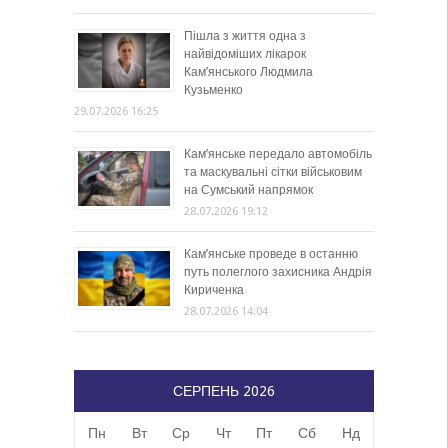
Пішла з життя одна з
найвідоміших лікарок
Кам’янського Людмила
Кузьменко
29.07.2026 16:25
Кам’янське передало автомобіль
та маскувальні сітки військовим
на Сумський напрямок
28.07.2026 19:12
Кам’янське проведе в останню
путь полеглого захисника Андрія
Кириченка
28.07.2026 14:04
СЕРПЕНЬ 2026
Пн
Вт
Ср
Чт
Пт
Сб
Нд