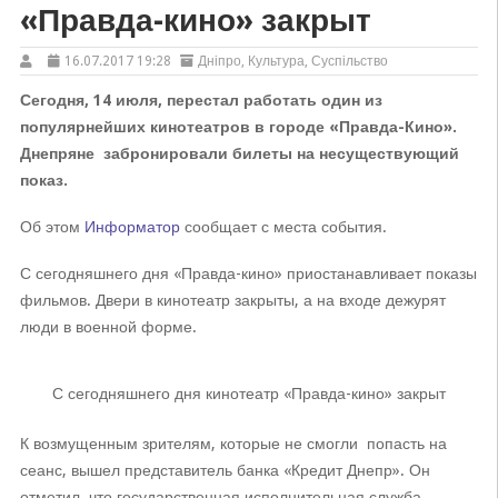
«Правда-кино» закрыт
16.07.2017 19:28
Дніпро
,
Культура
,
Суспільство
Сегодня, 14 июля, перестал работать один из
популярнейших кинотеатров в городе «Правда-Кино».
Днепряне забронировали билеты на несуществующий
показ.
Об этом
Информатор
сообщает с места события.
С сегодняшнего дня «Правда-кино» приостанавливает показы
фильмов. Двери в кинотеатр закрыты, а на входе дежурят
люди в военной форме.
С сегодняшнего дня кинотеатр «Правда-кино» закрыт
К возмущенным зрителям, которые не смогли попасть на
сеанс, вышел представитель банка «Кредит Днепр». Он
отметил, что государственная исполнительная служба