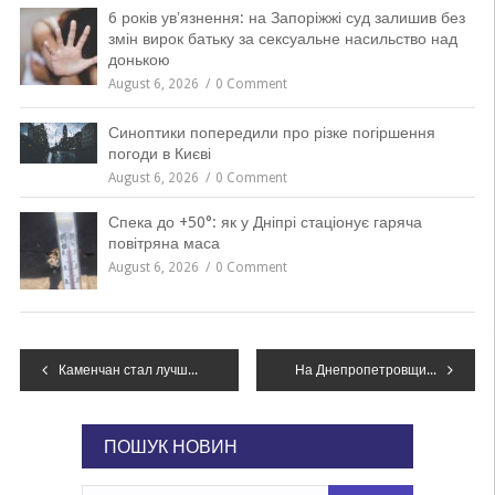
6 років увʼязнення: на Запоріжжі суд залишив без
змін вирок батьку за сексуальне насильство над
донькою
August 6, 2026
0 Comment
Синоптики попередили про різке погіршення
погоди в Києві
August 6, 2026
0 Comment
Спека до +50°: як у Дніпрі стаціонує гаряча
повітряна маса
August 6, 2026
0 Comment
Навігація
Каменчан стал лучшим судьей области по легкой атлетике
На Днепропетровщине мужчина из-за конфликта поджег автомобиль, – ФОТО
записів
ПОШУК НОВИН