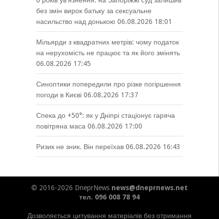
6 років увʼязнення: на Запоріжжі суд залишив
без змін вирок батьку за сексуальне
насильство над донькою
06.08.2026 18:01
Мільярди з квадратних метрів: чому податок
на нерухомість не працює та як його змінять
06.08.2026 17:45
Синоптики попередили про різке погіршення
погоди в Києві
06.08.2026 17:37
Спека до +50°: як у Дніпрі стаціонує гаряча
повітряна маса
06.08.2026 17:00
Ризик не зник. Він переїхав
06.08.2026 16:43
© 2016-2026 DneprNews
news@dneprnews.net
тел. 096 008 78 94
Дозволяється цитування матеріалів без отримання