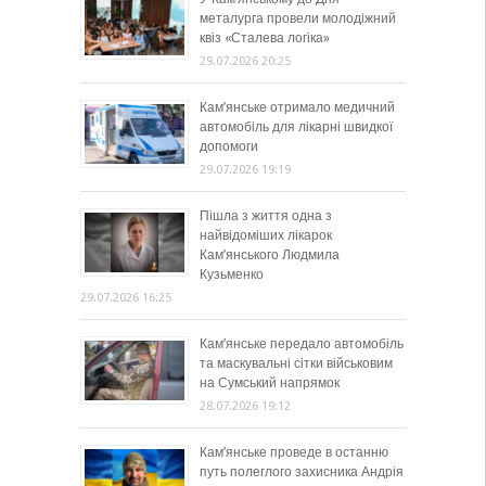
металурга провели молодіжний
квіз «Сталева логіка»
29.07.2026 20:25
Кам’янське отримало медичний
автомобіль для лікарні швидкої
допомоги
29.07.2026 19:19
Пішла з життя одна з
найвідоміших лікарок
Кам’янського Людмила
Кузьменко
29.07.2026 16:25
Кам’янське передало автомобіль
та маскувальні сітки військовим
на Сумський напрямок
28.07.2026 19:12
Кам’янське проведе в останню
путь полеглого захисника Андрія