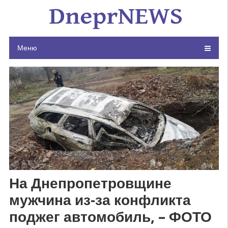
Skip
to
content
Меню
На Днепропетровщине
мужчина из-за конфликта
поджег автомобиль, – ФОТО