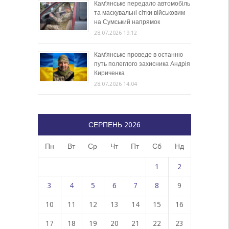
Кам’янське передало автомобіль
та маскувальні сітки військовим
на Сумський напрямок
28.07.2026 19:12
Кам’янське проведе в останню
путь полеглого захисника Андрія
Кириченка
28.07.2026 14:04
СЕРПЕНЬ 2026
Пн
Вт
Ср
Чт
Пт
Сб
Нд
1
2
3
4
5
6
7
8
9
10
11
12
13
14
15
16
17
18
19
20
21
22
23