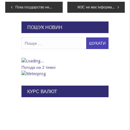
Навігація
Пока государство недофинансирует медицинскую отрасль, город подставляет больницам плечо
МЗС не має інформації про українців, постраждалих від урагану в Іспанії
записів
ПОШУК НОВИН
Пошук:
Погода на 2 тижні
КУРС ВАЛЮТ