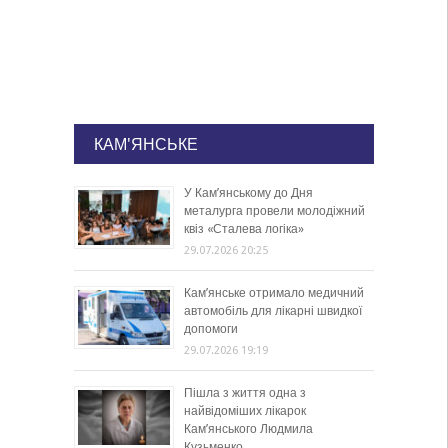
КАМ'ЯНСЬКЕ
У Кам’янському до Дня
металурга провели молодіжний
квіз «Сталева логіка»
29.07.2026 20:25
Кам’янське отримало медичний
автомобіль для лікарні швидкої
допомоги
29.07.2026 19:19
Пішла з життя одна з
найвідоміших лікарок
Кам’янського Людмила
Кузьменко