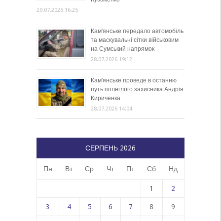
29.07.2026 16:25
Кам’янське передало автомобіль
та маскувальні сітки військовим
на Сумський напрямок
28.07.2026 19:12
Кам’янське проведе в останню
путь полеглого захисника Андрія
Кириченка
28.07.2026 14:04
СЕРПЕНЬ 2026
Пн
Вт
Ср
Чт
Пт
Сб
Нд
1
2
3
4
5
6
7
8
9