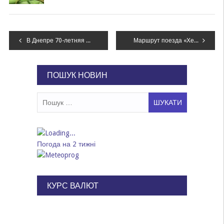
Навігація
В Днепре 70-летняя пенсионерка умерла под поездом
Маршрут поезда «Херсон — Высокополье» продлен до станции Апостолово
записів
ПОШУК НОВИН
Пошук:
Погода на 2 тижні
КУРС ВАЛЮТ