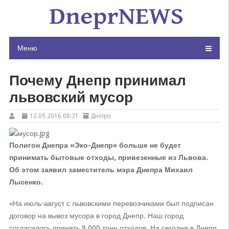
Skip
to
content
Меню
Почему Днепр принимал
львовский мусор
12.09.2016 08:31
Дніпро
Полигон Днепра «Эко-Днепр» больше не будет
принимать бытовые отходы, привезенные из Львова.
Об этом заявил заместитель мэра Днепра Михаил
Лысенко.
«На июль-август с львовскими перевозчиками был подписан
договор на вывоз мусора в город Днепр. Наш город
согласилось принять 9 000 тонн отходов. На сегодня в Днепр