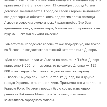
привезено 8,7-8,8 тысяч тонн. 13 сентября срок действия
договора заканчивается. Город со своей стороны выполнило
все договорные обязательства, подставив плечо помощи
Львову в условиях экологической катастрофы. Это был
временная вынужденная мера, больше мусор принимать не
будем», – сказал Михаил Лысенко.
Заместитель городского головы также подчеркнул, что мусор
из Львова не создает экологической катастрофы в Днепре.
«Для сравнения: если из Львова на полигон КП «Эко-Днепр»
привезено 9 000 тонн мусора, то из самого Днепра — 125
000 тонн твердых бытовых отходов за этот же период.
Львовский мусор принимал не только Днепр, но и другие
города Украины, в частности Киев. Принимал его и полигон в
Кривом Роге. По этому поводу было соответствующее
решение Кабинета Министров Украины», – отметил
заместитель городского головы.