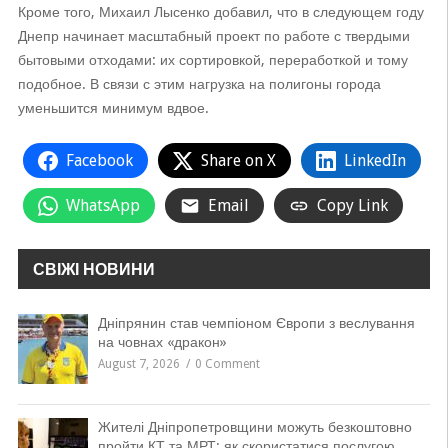
Кроме того, Михаил Лысенко добавил, что в следующем году
Днепр начинает масштабный проект по работе с твердыми
бытовыми отходами: их сортировкой, переработкой и тому
подобное. В связи с этим нагрузка на полигоны города
уменьшится минимум вдвое.
Facebook
Share on X
LinkedIn
WhatsApp
Email
Copy Link
СВІЖІ НОВИНИ
Дніпрянин став чемпіоном Європи з веслування
на човнах «дракон»
August 7, 2026
0 Comment
Жителі Дніпропетровщини можуть безкоштовно
пройти КТ та МРТ: як скористатися послугою