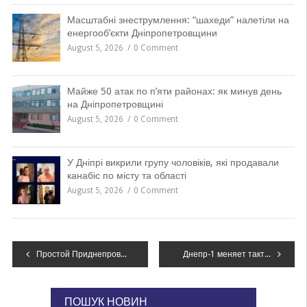
Масштабні знеструмлення: “шахеди” налетіли на
енергооб’єкти Дніпропетровщини
August 5, 2026
0 Comment
Майже 50 атак по п’яти районах: як минув день
на Дніпропетровщині
August 5, 2026
0 Comment
У Дніпрі викрили групу чоловіків, які продавали
канабіс по місту та області
August 5, 2026
0 Comment
Навігація
Простой Приднепровской ТЭС и единый тариф на тепло: сколько будут платить за отопление на левом берегу Днепра
Днепр-1 меняет тактику: Вингер Алексей Чичиков рассказал подробности
записів
ПОШУК НОВИН