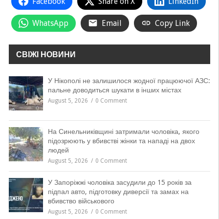
Facebook
Share on X
LinkedIn
WhatsApp
Email
Copy Link
СВІЖІ НОВИНИ
У Нікополі не залишилося жодної працюючої АЗС:
пальне доводиться шукати в інших містах
August 5, 2026
0 Comment
На Синельниківщині затримали чоловіка, якого
підозрюють у вбивстві жінки та нападі на двох
людей
August 5, 2026
0 Comment
У Запоріжжі чоловіка засудили до 15 років за
підпал авто, підготовку диверсії та замах на
вбивство військового
August 5, 2026
0 Comment