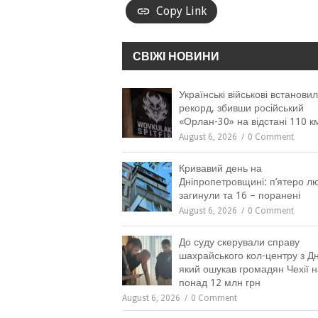
Copy Link
СВІЖІ НОВИНИ
Українські військові встанови
рекорд, збивши російський
«Орлан-30» на відстані 110 к
August 6, 2026
0 Comment
Кривавий день на
Дніпропетровщині: п’ятеро л
загинули та 16 – поранені
August 6, 2026
0 Comment
До суду скерували справу
шахрайського кол-центру з Дн
який ошукав громадян Чехії н
понад 12 млн грн
August 6, 2026
0 Comment