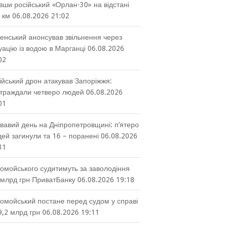
вши російський «Орлан-30» на відстані
 км
06.08.2026 21:02
енський анонсував звільнення через
уацію із водою в Марганці
06.08.2026
02
ійський дрон атакував Запоріжжя:
траждали четверо людей
06.08.2026
01
вавий день на Дніпропетровщині: п’ятеро
ей загинули та 16 – поранені
06.08.2026
31
омойського судитимуть за заволодіння
 млрд грн ПриватБанку
06.08.2026 19:18
омойський постане перед судом у справі
9,2 млрд грн
06.08.2026 19:11