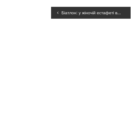
Навігація
Біатлон: у жіночій естафеті в Обергофі українки фінішували шостими
записів