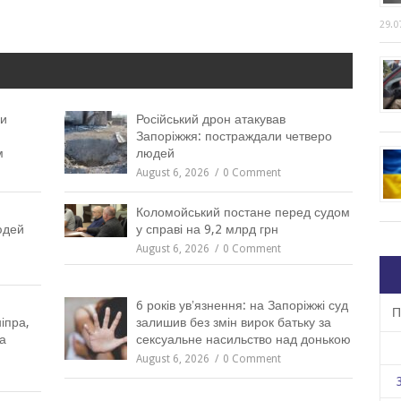
29.0
ли
Російський дрон атакував
Запоріжжя: постраждали четверо
м
людей
August 6, 2026
0 Comment
Коломойський постане перед судом
юдей
у справі на 9,2 млрд грн
August 6, 2026
0 Comment
6 років увʼязнення: на Запоріжжі суд
П
іпра,
залишив без змін вирок батьку за
а
сексуальне насильство над донькою
August 6, 2026
0 Comment