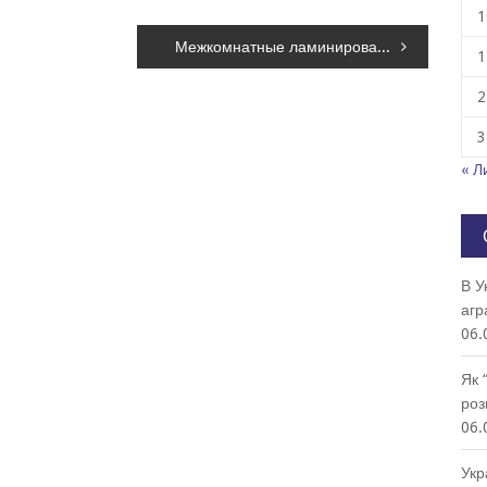
1
Межкомнатные ламинированные двери – Новый Стиль
1
2
3
« Л
В У
агр
06.
Як 
роз
06.
Укр