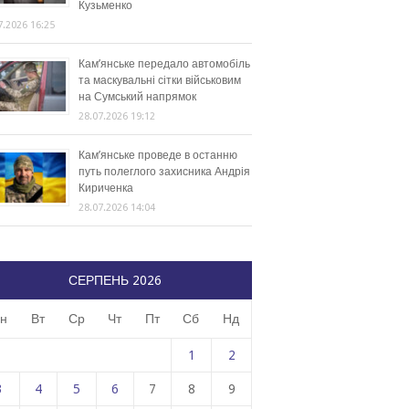
Кузьменко
7.2026 16:25
Кам’янське передало автомобіль
та маскувальні сітки військовим
на Сумський напрямок
28.07.2026 19:12
Кам’янське проведе в останню
путь полеглого захисника Андрія
Кириченка
28.07.2026 14:04
СЕРПЕНЬ 2026
н
Вт
Ср
Чт
Пт
Сб
Нд
1
2
3
4
5
6
7
8
9