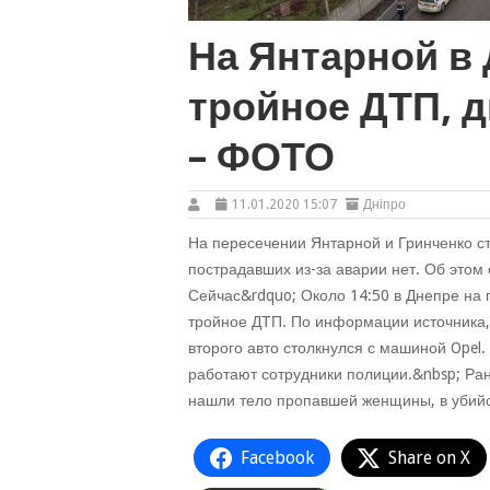
На Янтарной в
тройное ДТП, 
– ФОТО
11.01.2020 15:07
Дніпро
На пересечении Янтарной и Гринченко ст
пострадавших из-за аварии нет. Об этом 
Сейчас&rdquo; Около 14:50 в Днепре на 
тройное ДТП. По информации источника, 
второго авто столкнулся с машиной Opel
работают сотрудники полиции.&nbsp; Ран
нашли тело пропавшей женщины, в убийст
Facebook
Share on X