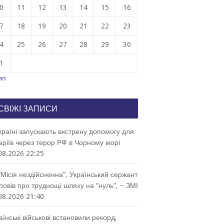
0
11
12
13
14
15
16
7
18
19
20
21
22
23
4
25
26
27
28
29
30
1
ип
СВІЖІ ЗАПИСИ
країні запускають екстрену допомогу для
аріїв через терор РФ в Чорному морі
08.2026 22:25
“Місія нездійсненна”. Український сержант
повів про труднощі шляху на “нуль”, – ЗМІ
08.2026 21:40
аїнські військові встановили рекорд,