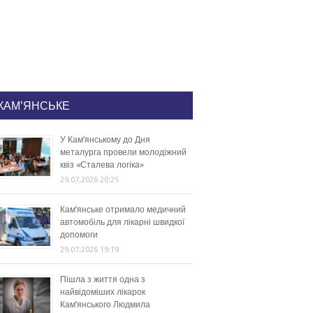
КАМ'ЯНСЬКЕ
У Кам’янському до Дня
металурга провели молодіжний
квіз «Сталева логіка»
29.07.2026 20:25
Кам’янське отримало медичний
автомобіль для лікарні швидкої
допомоги
29.07.2026 19:19
Пішла з життя одна з
найвідоміших лікарок
Кам’янського Людмила