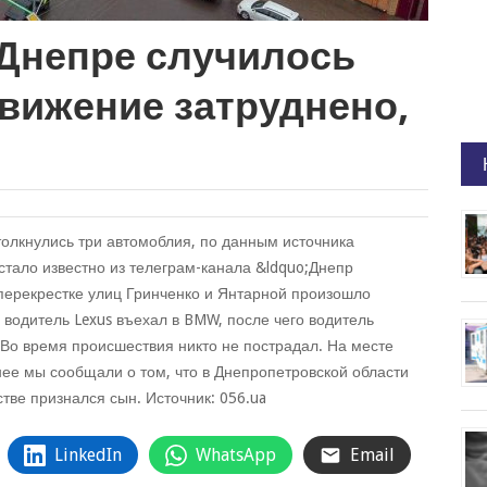
 Днепре случилось
движение затруднено,
олкнулись три автомоблия, по данным источника
стало известно из телеграм-канала &ldquo;Днепр
перекрестке улиц Гринченко и Янтарной произошло
водитель Lexus въехал в BMW, после чего водитель
. Во время происшествия никто не пострадал. На месте
ее мы сообщали о том, что в Днепропетровской области
ве признался сын. Источник: 056.ua
LinkedIn
WhatsApp
Email