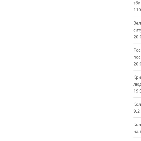
зби
110
Зел
сит
20:
Рос
пос
20:
Кри
люд
19:
Кол
9,2
Кол
на 