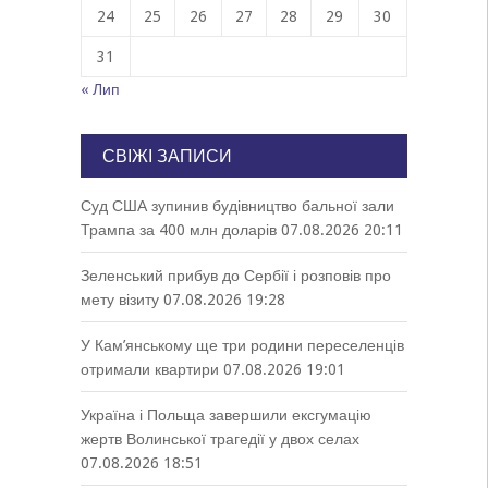
24
25
26
27
28
29
30
31
« Лип
СВІЖІ ЗАПИСИ
Суд США зупинив будівництво бальної зали
Трампа за 400 млн доларів
07.08.2026 20:11
Зеленський прибув до Сербії і розповів про
мету візиту
07.08.2026 19:28
У Кам’янському ще три родини переселенців
отримали квартири
07.08.2026 19:01
Україна і Польща завершили ексгумацію
жертв Волинської трагедії у двох селах
07.08.2026 18:51