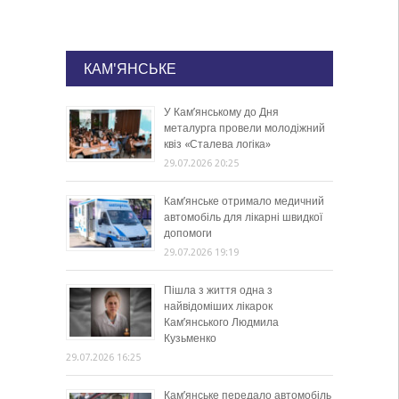
КАМ'ЯНСЬКЕ
У Кам’янському до Дня
металурга провели молодіжний
квіз «Сталева логіка»
29.07.2026 20:25
Кам’янське отримало медичний
автомобіль для лікарні швидкої
допомоги
29.07.2026 19:19
Пішла з життя одна з
найвідоміших лікарок
Кам’янського Людмила
Кузьменко
29.07.2026 16:25
Кам’янське передало автомобіль