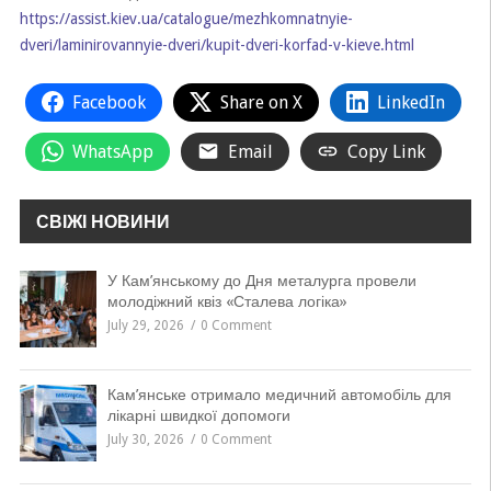
https://assist.kiev.ua/catalogue/mezhkomnatnyie-
dveri/laminirovannyie-dveri/kupit-dveri-korfad-v-kieve.html
Facebook
Share on X
LinkedIn
WhatsApp
Email
Copy Link
СВІЖІ НОВИНИ
У Кам’янському до Дня металурга провели
молодіжний квіз «Сталева логіка»
July 29, 2026
0 Comment
Кам’янське отримало медичний автомобіль для
лікарні швидкої допомоги
July 30, 2026
0 Comment