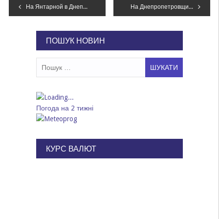
Навігація
На Янтарной в Днепре случилось тройное ДТП, движение затруднено, – ФОТО
На Днепропетровщине мужчину, насиловавшего свою дочь два года, приговорили к 14-ти годам тюрьмы
записів
ПОШУК НОВИН
Пошук:
Погода на 2 тижні
КУРС ВАЛЮТ