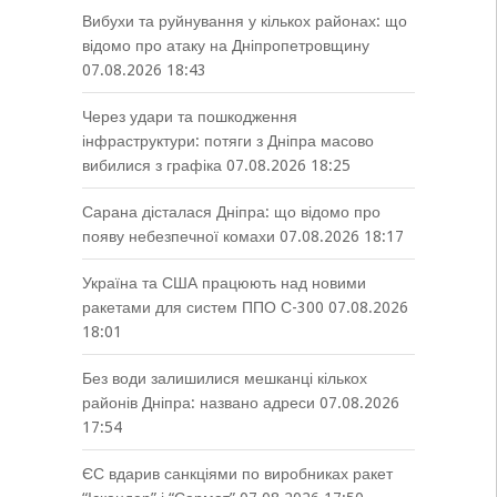
Вибухи та руйнування у кількох районах: що
відомо про атаку на Дніпропетровщину
07.08.2026 18:43
Через удари та пошкодження
інфраструктури: потяги з Дніпра масово
вибилися з графіка
07.08.2026 18:25
Сарана дісталася Дніпра: що відомо про
появу небезпечної комахи
07.08.2026 18:17
Україна та США працюють над новими
ракетами для систем ППО С-300
07.08.2026
18:01
Без води залишилися мешканці кількох
районів Дніпра: названо адреси
07.08.2026
17:54
ЄС вдарив санкціями по виробниках ракет