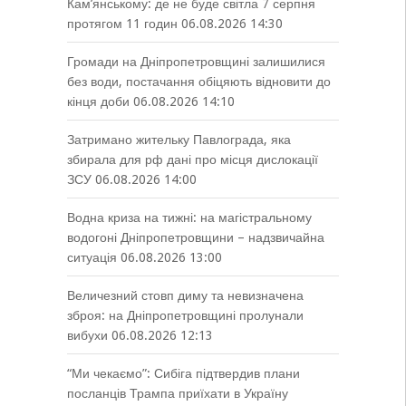
Кам’янському: де не буде світла 7 серпня
протягом 11 годин
06.08.2026 14:30
Громади на Дніпропетровщині залишилися
без води, постачання обіцяють відновити до
кінця доби
06.08.2026 14:10
Затримано жительку Павлограда, яка
збирала для рф дані про місця дислокації
ЗСУ
06.08.2026 14:00
Водна криза на тижні: на магістральному
водогоні Дніпропетровщини – надзвичайна
ситуація
06.08.2026 13:00
Величезний стовп диму та невизначена
зброя: на Дніпропетровщині пролунали
вибухи
06.08.2026 12:13
“Ми чекаємо”: Сибіга підтвердив плани
посланців Трампа приїхати в Україну