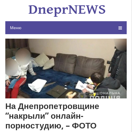
Skip
to
content
Меню
На Днепропетровщине
“накрыли” онлайн-
порностудию, – ФОТО