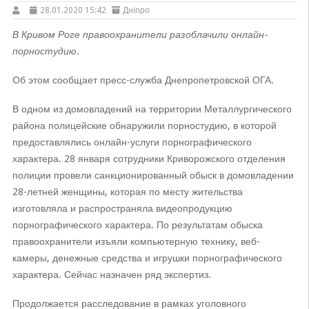
28.01.2020 15:42
Дніпро
В Кривом Роге правоохранители разоблачили онлайн-
порностудию.
Об этом сообщает пресс-служба Днепропетровской ОГА.
В одном из домовладений на территории Металлургического
района полицейские обнаружили порностудию, в которой
предоставлялись онлайн-услуги порнографического
характера. 28 января сотрудники Криворожского отделения
полиции провели санкционированный обыск в домовладении
28-летней женщины, которая по месту жительства
изготовляла и распространяла видеопродукцию
порнографического характера. По результатам обыска
правоохранители изъяли компьютерную технику, веб-
камеры, денежные средства и игрушки порнографического
характера. Сейчас назначен ряд экспертиз.
Продолжается расследование в рамках уголовного