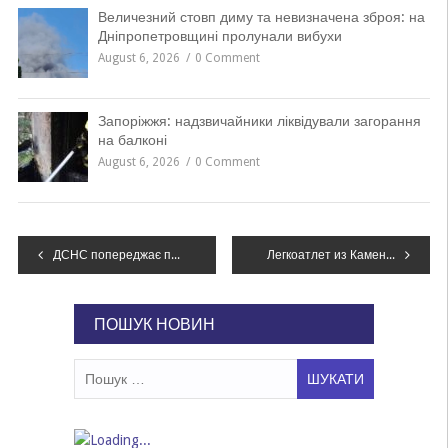
Величезний стовп диму та невизначена зброя: на
Дніпропетровщині пролунали вибухи
August 6, 2026
0 Comment
Запоріжжя: надзвичайники ліквідували загорання
на балконі
August 6, 2026
0 Comment
Навігація
ДСНС попереджає про погіршення погодних умов в Україні
Легкоатлет из Каменского стал чемпионом Украины
записів
ПОШУК НОВИН
Пошук: