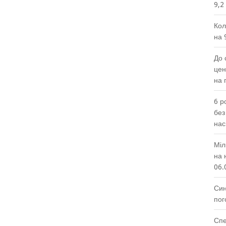
9,2
Кол
на 
До 
цен
на 
6 р
без
нас
Міл
на 
06.
Син
пог
Спе