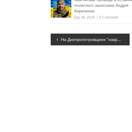
полеглого захисника Андрія
Кириченка
July 30, 2026
0 Comment
Навігація
На Днепропетровщине “накрыли” онлайн-порностудию, – ФОТО
записів