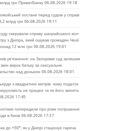
 млрд грн ПриватБанку
06.08.2026 19:18
омойський постане перед судом у справі
9,2 млрд грн
06.08.2026 19:11
суду скерували справу шахрайського кол-
тру з Дніпра, який ошукав громадян Чехії
понад 12 млн грн
06.08.2026 19:01
оків увʼязнення: на Запоріжжі суд залишив
 змін вирок батьку за сексуальне
ильство над донькою
06.08.2026 18:01
ьярди з квадратних метрів: чому податок
нерухомість не працює та як його змінять
08.2026 17:45
оптики попередили про різке погіршення
оди в Києві
06.08.2026 17:37
ка до +50°: як у Дніпрі стаціонує гаряча