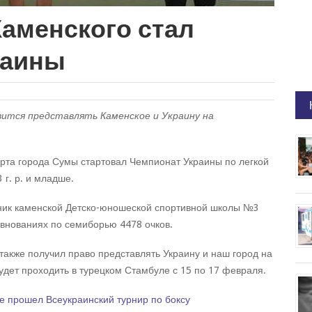
Каменского стал
раины
ится представлять Каменское и Украину на
орта города Сумы стартовал Чемпионат Украины по легкой
г. р. и младше.
ник каменской Детско-юношеской спортивной школы №3
евнованиях по семиборью 4478 очков.
акже получил право представлять Украину и наш город на
удет проходить в турецком Стамбуле с 15 по 17 февраля.
е прошел Всеукраинский турнир по боксу