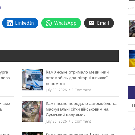
3
29.0
LinkedIn
WhatsApp
Email
урга
Кам’янське отримало медичний
алева
автомобіль для лікарні швидкої
допомоги
July 30, 2026
0 Comment
міших
Кам’янське передало автомобіль та
П
а
маскувальні сітки військовим на
Сумський напрямок
July 30, 2026
0 Comment
ю путь
Кам’янське передало 1 млн грн на