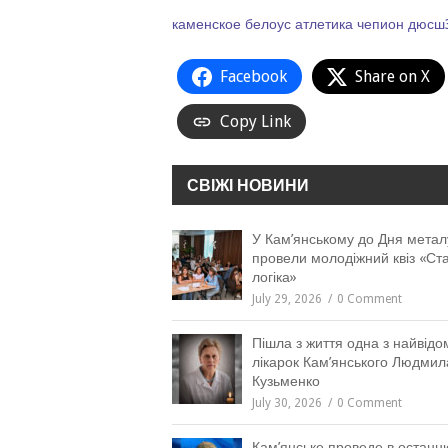
каменское
белоус
атлетика
чепион
дюсш
Facebook
Share on X
Copy Link
СВІЖІ НОВИНИ
У Кам’янському до Дня метал
провели молодіжний квіз «Ст
логіка»
July 29, 2026
0 Comment
Пішла з життя одна з найвідо
лікарок Кам’янського Людмил
Кузьменко
July 30, 2026
0 Comment
Кам’янське проведе в останн