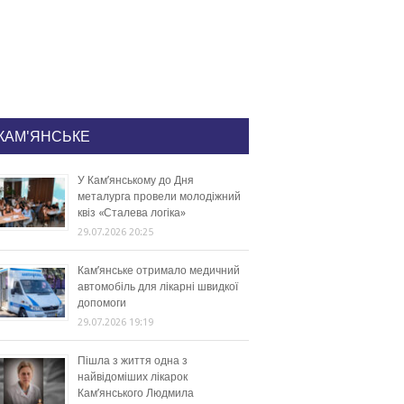
КАМ'ЯНСЬКЕ
У Кам’янському до Дня
металурга провели молодіжний
квіз «Сталева логіка»
29.07.2026 20:25
Кам’янське отримало медичний
автомобіль для лікарні швидкої
допомоги
29.07.2026 19:19
Пішла з життя одна з
найвідоміших лікарок
Кам’янського Людмила