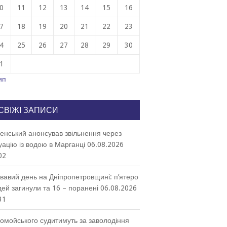
0
11
12
13
14
15
16
7
18
19
20
21
22
23
4
25
26
27
28
29
30
1
ип
СВІЖІ ЗАПИСИ
енський анонсував звільнення через
уацію із водою в Марганці
06.08.2026
02
вавий день на Дніпропетровщині: п’ятеро
ей загинули та 16 – поранені
06.08.2026
31
омойського судитимуть за заволодіння