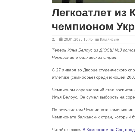
Легкоатлет из 
чемпионом Ук
28.01.2020 15:45
Кам'янське
Теперь Илья Белоус из ДЮСШ №3 готов
Чемпионате балканских стран.
С 27 января во Дворце студенческого сп
атлетике (семиборье) среди юношей 2003 
Чемпионом соревнований стал воспитан
Илья Белоус. Он сумел выбороть на сор
По результатам Чемпионата каменчанин т
Чемпионате балканских стран, который б
Читайте также:
В Каменском на Соцгород