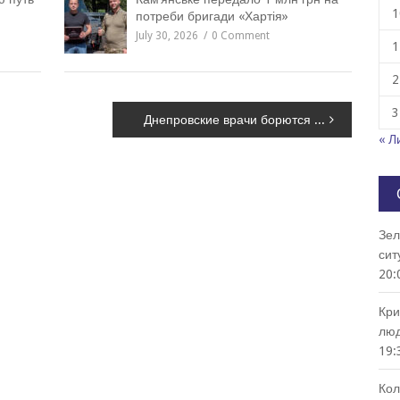
1
потреби бригади «Хартія»
July 30, 2026
0 Comment
1
2
3
Днепровские врачи борются за зрение двух бойцов АТО
« Л
Зел
сит
20:
Кри
люд
19:
Кол