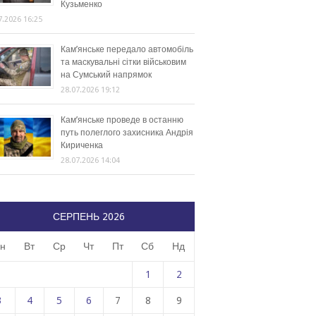
Кузьменко
7.2026 16:25
Кам’янське передало автомобіль
та маскувальні сітки військовим
на Сумський напрямок
28.07.2026 19:12
Кам’янське проведе в останню
путь полеглого захисника Андрія
Кириченка
28.07.2026 14:04
СЕРПЕНЬ 2026
н
Вт
Ср
Чт
Пт
Сб
Нд
1
2
3
4
5
6
7
8
9