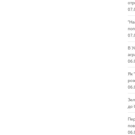
отр
07.
“На
поп
07.
В У
агр
06.
Як 
роз
06.
Зел
до 
Пер
пов
06.