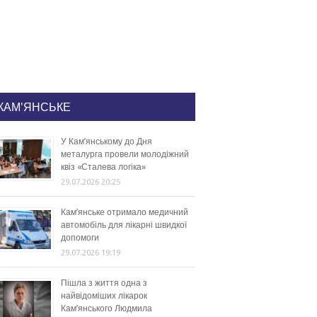
КАМ'ЯНСЬКЕ
У Кам’янському до Дня
металурга провели молодіжний
квіз «Сталева логіка»
29.07.2026 20:25
Кам’янське отримало медичний
автомобіль для лікарні швидкої
допомоги
29.07.2026 19:19
Пішла з життя одна з
найвідоміших лікарок
Кам’янського Людмила