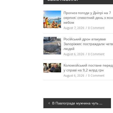
Прогноз погоди у Дніпрі на 7
серпня: спекотний день з яс
небом
August 7, 2026
0 Comment
Російський дрон атакував
Запоріжжя: постраждали чет
людей
August 6, 2026
0 Comment
Коломойський постане перед
у справі на 9,2 млрд грн
August 6, 2026
0 Comment
Навігація
В Павлограде мужчина чуть не сгорел в собственной спальне
записів