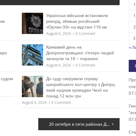
1
Українські військові встановили
1
ним
рекорд, збивши російський
«Орлан-30» на відстані 110 км
2
August 6, 2026
0 Comment
3
Кривавий день на
« Л
веро
Дніпропетровщині: п’ятеро людей
загинули та 16 – поранені
August 6, 2026
0 Comment
 судом
До суду скерували справу
Про
шахрайського кол-центру з Дніпра,
спе
який ошукав громадян Чехії на
07:
понад 12 млн грн
August 6, 2026
0 Comment
Ген
“ес
07.
20 октября в пяти районах Днепра не будет света
Ста