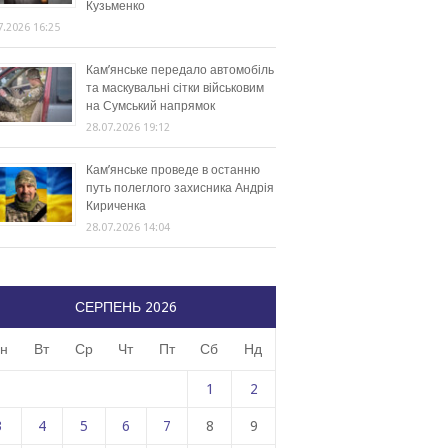
Кузьменко
7.2026 16:25
Кам’янське передало автомобіль
та маскувальні сітки військовим
на Сумський напрямок
28.07.2026 19:12
Кам’янське проведе в останню
путь полеглого захисника Андрія
Кириченка
28.07.2026 14:04
СЕРПЕНЬ 2026
н
Вт
Ср
Чт
Пт
Сб
Нд
1
2
3
4
5
6
7
8
9