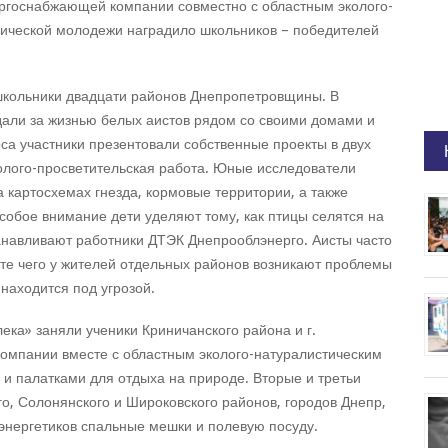
ергоснабжающей компании совместно с областным эколого-
нической молодежи наградило школьников – победителей
 школьники двадцати районов Днепропетровщины. В
дали за жизнью белых аистов рядом со своими домами и
са участники презентовали собственные проекты в двух
олого-просветительская работа. Юные исследователи
 картосхемах гнезда, кормовые территории, а также
обое внимание дети уделяют тому, как птицы селятся на
анавливают работники ДТЭК Днепрооблэнерго. Аисты часто
тате чего у жителей отдельных районов возникают проблемы
 находится под угрозой.
лека» заняли ученики Криничанского района и г.
компании вместе с областным эколого-натуралистическим
и палатками для отдыха на природе. Вторые и третьи
о, Солонянского и Широковского районов, городов Днепр,
энергетиков спальные мешки и полевую посуду.