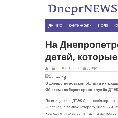
Skip
to
content
ДНІПРО
КАМ’ЯНСЬКЕ
ПОДІЇ
С
На Днепропетр
детей, которые
19.10.2016 11:02
Дніпро
В Днепропетровской области награди
Об этом сообщает пресс-служба ДТЭК
По инициативе ДТЭК Днепрооблнерго в об
«Лелека», в рамках которого школьники 
исследуют, как живут птицы на искусств