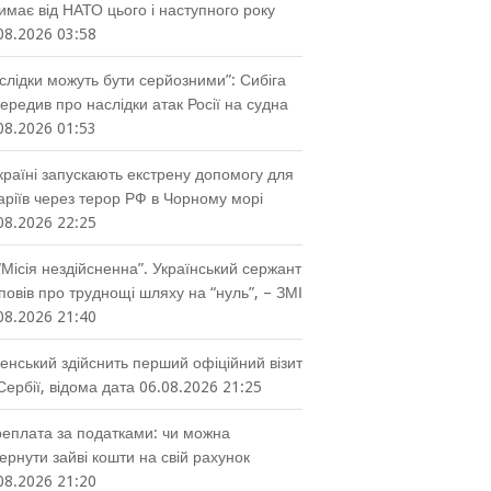
имає від НАТО цього і наступного року
08.2026 03:58
слідки можуть бути серйозними”: Сибіга
ередив про наслідки атак Росії на судна
08.2026 01:53
країні запускають екстрену допомогу для
аріїв через терор РФ в Чорному морі
08.2026 22:25
“Місія нездійсненна”. Український сержант
повів про труднощі шляху на “нуль”, – ЗМІ
08.2026 21:40
енський здійснить перший офіційний візит
Сербії, відома дата
06.08.2026 21:25
еплата за податками: чи можна
ернути зайві кошти на свій рахунок
08.2026 21:20