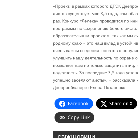
«Проект, в рамках которого ДТЭК Днепро
аистов существует уже 3,5 года, сам обл
раз. Конкурс «Лелека» проводится по ин
программы по сохранению белого аиста
образовательным проектам, так как мы с
родному краю – это наш вклад в устойчи
очень важны сведения юннатов о популяц
улучшить нашу деятельность по охране 
позволяет нам не только защитить птиц, 
надежность. За последние 3,5 года уста
успешно заселяют аисты», – рассказала 
Днепрооблэнерго Елена Потапенко.
Facebook
Share on X
Copy Link
СВІЖІ НОВИНИ