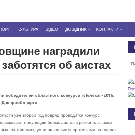
ПОРТ
КУЛЬТУРА
ВІДЕО
ДОВІДНИК
КОНТАКТИ
овщине наградили
 заботятся об аистах
Пош
Пог
ли победителей областного конкурса «Лелека»-2016.
 Днепрооблнерго.
ласти уже второй год подряд проводится конкурс
отслеживают популяцию белых аистов в регионе, а также
енных платформах, установленных энергетиками на опорах