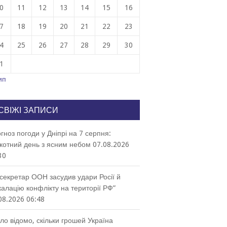
0
11
12
13
14
15
16
7
18
19
20
21
22
23
4
25
26
27
28
29
30
1
ип
СВІЖІ ЗАПИСИ
гноз погоди у Дніпрі на 7 серпня:
котний день з ясним небом
07.08.2026
30
секретар ООН засудив удари Росії й
калацію конфлікту на території РФ”
08.2026 06:48
ло відомо, скільки грошей Україна