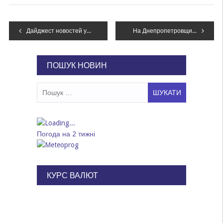
Навігація
Дайджест новостей уходящего дня: афиша на выходные, отключение провайдера кабельного телевидения и спасение собак
На Днепропетровщине женщина попала под трамвай: ее доставали спасатели с помощью автокрана, – ФОТО
записів
ПОШУК НОВИН
Пошук:
Погода на 2 тижні
КУРС ВАЛЮТ