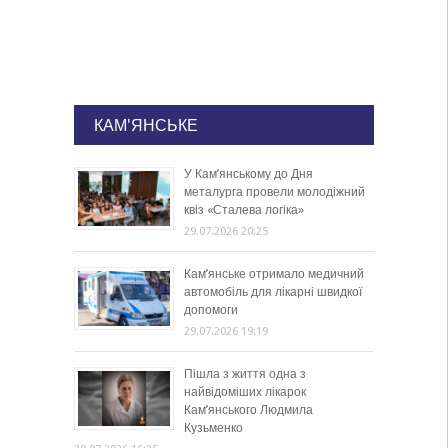
КАМ'ЯНСЬКЕ
У Кам’янському до Дня
металурга провели молодіжний
квіз «Сталева логіка»
29.07.2026 20:25
Кам’янське отримало медичний
автомобіль для лікарні швидкої
допомоги
29.07.2026 19:19
Пішла з життя одна з
найвідоміших лікарок
Кам’янського Людмила
Кузьменко