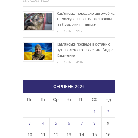
29.07.2026 16:25
Кам’янське передало автомобіль
та маскувальні сітки військовим
на Сумський напрямок
28.07.2026 19:12
Кам’янське проведе в останню
путь полеглого захисника Андрія
Кириченка
28.07.2026 14:04
СЕРПЕНЬ 2026
Пн
Вт
Ср
Чт
Пт
Сб
Нд
1
2
3
4
5
6
7
8
9
10
11
12
13
14
15
16