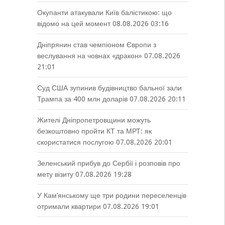
Окупанти атакували Київ балістикою: що
відомо на цей момент
08.08.2026 03:16
Дніпрянин став чемпіоном Європи з
веслування на човнах «дракон»
07.08.2026
21:01
Суд США зупинив будівництво бальної зали
Трампа за 400 млн доларів
07.08.2026 20:11
Жителі Дніпропетровщини можуть
безкоштовно пройти КТ та МРТ: як
скористатися послугою
07.08.2026 20:01
Зеленський прибув до Сербії і розповів про
мету візиту
07.08.2026 19:28
У Кам’янському ще три родини переселенців
отримали квартири
07.08.2026 19:01