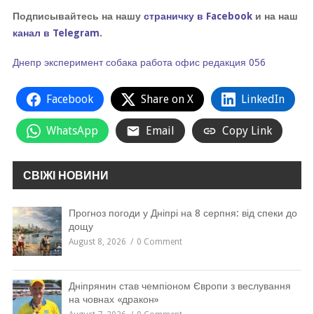
Подписывайтесь на нашу
страничку в Facebook
и на наш
канал в Telegram
.
Днепр
эксперимент
собака
работа
офис
редакция
056
Facebook
Share on X
LinkedIn
WhatsApp
Email
Copy Link
СВІЖІ НОВИНИ
Прогноз погоди у Дніпрі на 8 серпня: від спеки до
дощу
August 8, 2026
0 Comment
Дніпрянин став чемпіоном Європи з веслування
на човнах «дракон»